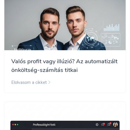
Valós profit vagy illúzió? Az automatizált
önköltség-számítás titkai
Elolvasom a cikket