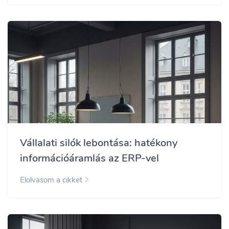
Vállalati silók lebontása: hatékony
információáramlás az ERP-vel
Elolvasom a cikket