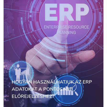
HOGYAN HASZNÁLHATJUK AZ ERP
ADATOKAT A PONTOSABB
ELŐREJELZÉSHEZ?