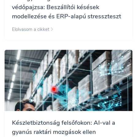
védőpajzsa: Beszállítói késések
modellezése és ERP-alapú stresszteszt
Elolvasom a cikket
Készletbiztonság felsőfokon: AI-val a
gyanús raktári mozgások ellen