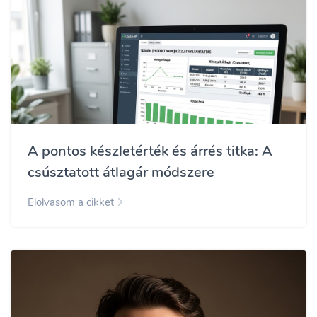
A pontos készletérték és árrés titka: A
csúsztatott átlagár módszere
Elolvasom a cikket