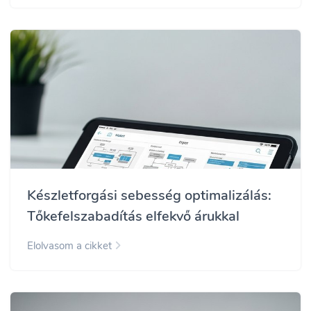
Készletforgási sebesség optimalizálás:
Tőkefelszabadítás elfekvő árukkal
Elolvasom a cikket