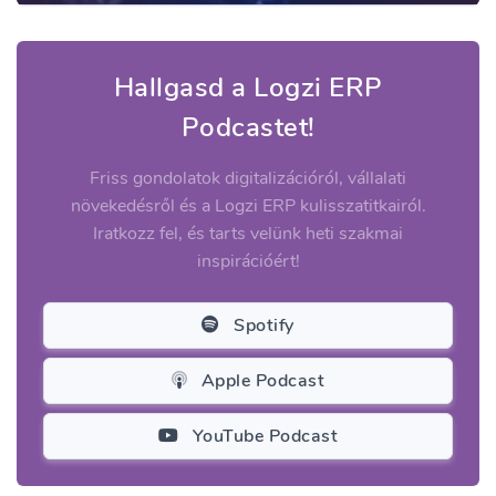
Hallgasd a Logzi ERP
Podcastet!
Friss gondolatok digitalizációról, vállalati
növekedésről és a Logzi ERP kulisszatitkairól.
Iratkozz fel, és tarts velünk heti szakmai
inspirációért!
Spotify
Apple Podcast
YouTube Podcast