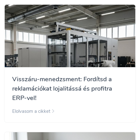
Visszáru-menedzsment: Fordítsd a
reklamációkat lojalitássá és profitra
ERP-vel!
Elolvasom a cikket