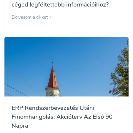
céged legféltettebb információihoz?
Elolvasom a cikket
ERP Rendszerbevezetés Utáni
Finomhangolás: Akcióterv Az Első 90
Napra