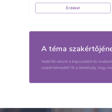
Érdekel
A téma szakértőjén
Vedd fel velünk a kapcsolatot és mutasd
szakértelmedet? Itt a lehetőség, hogy m