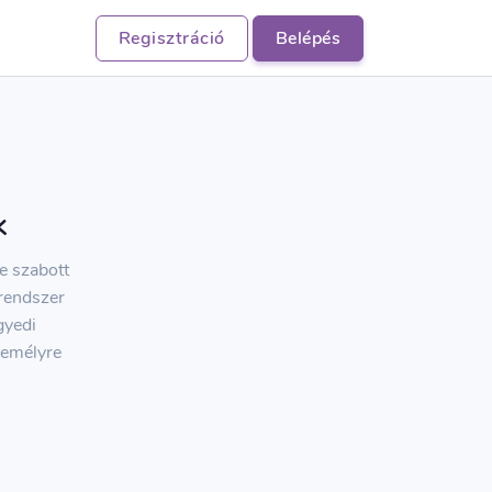
Regisztráció
Belépés
k
e szabott
 rendszer
gyedi
zemélyre