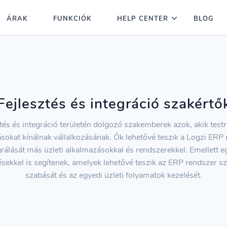
ÁRAK
FUNKCIÓK
HELP CENTER
BLOG
Fejlesztés és integráció szakértő
ztés és integráció területén dolgozó szakemberek azok, akik testr
okat kínálnak vállalkozásának. Ők lehetővé teszik a Logzi ERP
grálását más üzleti alkalmazásokkal és rendszerekkel. Emellett e
tésekkel is segítenek, amelyek lehetővé teszik az ERP rendszer s
szabását és az egyedi üzleti folyamatok kezelését.