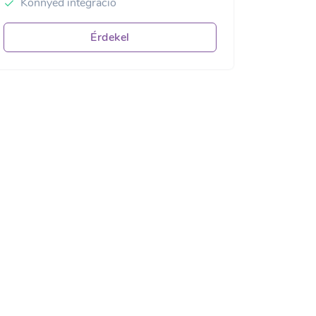
Könnyed integráció
Érdekel