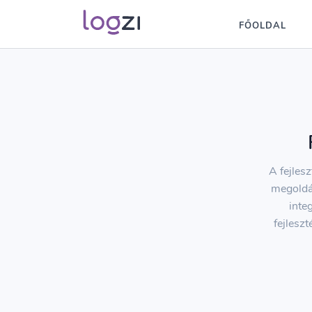
FŐOLDAL
A fejles
megoldás
inte
fejlesz