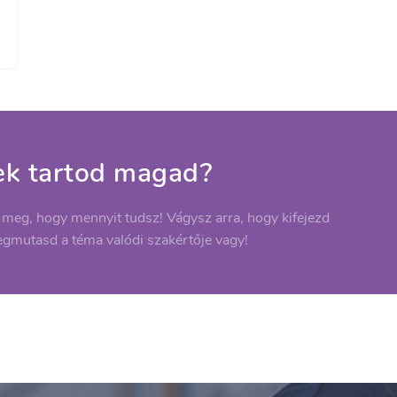
ek tartod magad?
 meg, hogy mennyit tudsz! Vágysz arra, hogy kifejezd
egmutasd a téma valódi szakértője vagy!