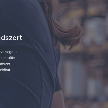
ndszert
va segíti a
 intuitív
endszer
ciókat.