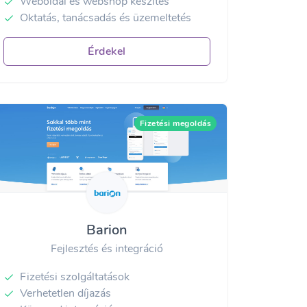
Weboldal és webshop készítés
Oktatás, tanácsadás és üzemeltetés
Érdekel
Fizetési megoldás
Barion
Fejlesztés és integráció
Fizetési szolgáltatások
Verhetetlen díjazás