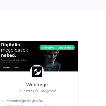
Webshop | Tanácsadás
Webforge
Fejlesztés és integráció
Webdesign és grafika