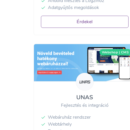
Andoid illesztés a Logzihoz
Adatgyűjtős megoldások
Érdekel
Webshop | CMS
UNAS
Fejlesztés és integráció
Webáruház rendszer
Webtárhely