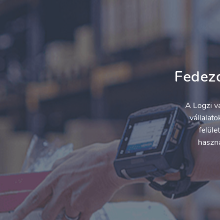
Fedezd
A Logzi vá
vállalat
felüle
haszná