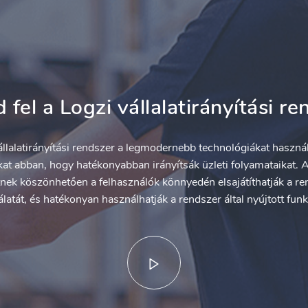
 fel a Logzi vállalatirányítási re
llalatirányítási rendszer a legmodernebb technológiákat használ
okat abban, hogy hatékonyabban irányítsák üzleti folyamataikat. Az
tnek köszönhetően a felhasználók könnyedén elsajátíthatják a r
latát, és hatékonyan használhatják a rendszer által nyújtott funk