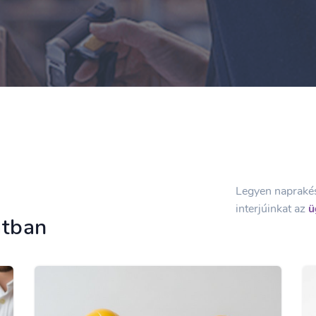
Legyen naprakész
interjúinkat az
ü
atban