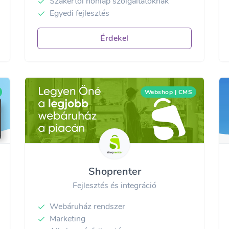
Szakértői honlap szolgáltatóknak
Egyedi fejlesztés
Érdekel
Webshop | CMS
Shoprenter
Fejlesztés és integráció
Webáruház rendszer
Marketing