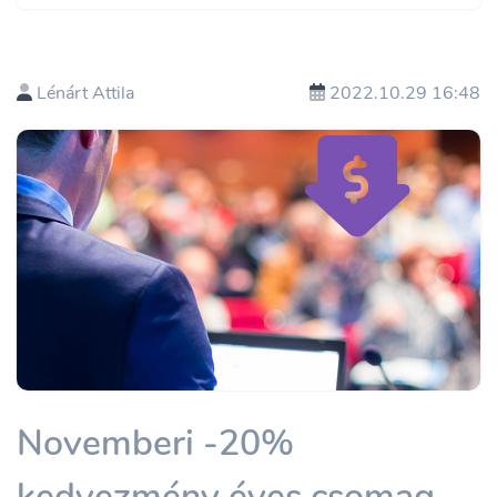
Lénárt Attila
2022.10.29 16:48
Novemberi -20%
kedvezmény éves csomag