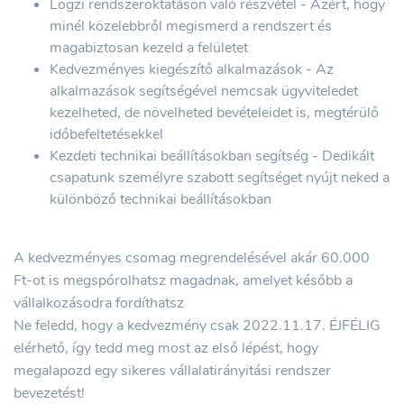
Logzi rendszeroktatáson való részvétel - Azért, hogy
minél közelebbről megismerd a rendszert és
magabiztosan kezeld a felületet
Kedvezményes kiegészítő alkalmazások - Az
alkalmazások segítségével nemcsak ügyviteledet
kezelheted, de növelheted bevételeidet is, megtérülő
időbefeltetésekkel
Kezdeti technikai beállításokban segítség - Dedikált
csapatunk személyre szabott segítséget nyújt neked a
különböző technikai beállításokban
A kedvezményes csomag megrendelésével akár 60.000
Ft-ot is megspórolhatsz magadnak, amelyet később a
vállalkozásodra fordíthatsz
Ne feledd, hogy a kedvezmény csak 2022.11.17. ÉJFÉLIG
elérhető, így tedd meg most az első lépést, hogy
megalapozd egy sikeres vállalatirányitási rendszer
bevezetést!