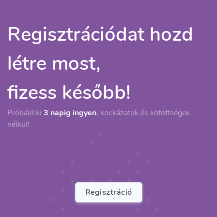
Regisztrációdat hozd
létre most,
fizess később!
Próbáld ki
3 napig ingyen
, kockázatok és kötöttségek
nélkül!
Regisztráció