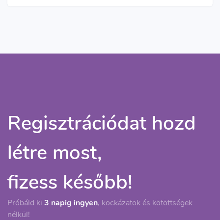
Regisztrációdat hozd
létre most,
fizess később!
Próbáld ki
3 napig ingyen
, kockázatok és kötöttségek
nélkül!