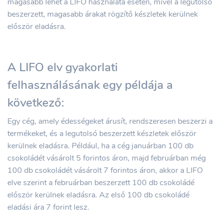
magasabb lehet a LIFO használata esetén, mivel a legutolsó
beszerzett, magasabb árakat rögzítő készletek kerülnek
először eladásra.
A LIFO elv gyakorlati
felhasználásának egy példája a
következő:
Egy cég, amely édességeket árusít, rendszeresen beszerzi a
termékeket, és a legutolsó beszerzett készletek először
kerülnek eladásra. Például, ha a cég januárban 100 db
csokoládét vásárolt 5 forintos áron, majd februárban még
100 db csokoládét vásárolt 7 forintos áron, akkor a LIFO
elve szerint a februárban beszerzett 100 db csokoládé
először kerülnek eladásra. Az első 100 db csokoládé
eladási ára 7 forint lesz.