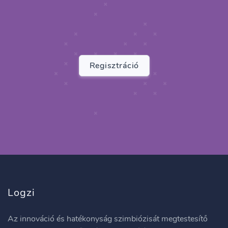
Regisztráció
Logzi
Az innováció és hatékonyság szimbiózisát megtestesítő