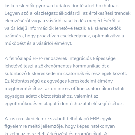
kiskereskedők gyorsan tudatos döntéseket hozhatnak.
Legyen szó a készletgazdálkodásról, az értékesítési trendek
elemzéséről vagy a vásárlói viselkedés megértéséről, a
valós idejű információk lehetővé teszik a kiskereskedők
számára, hogy proaktívan cselekedjenek, optimalizálva a
működést és a vásárlói élményt.
A felhőalapú ERP-rendszerek integrációs képessége
lehetővé teszi a zökkenőmentes kommunikációt a
különböző kiskereskedelmi csatornák és részlegek között.
Ez létfontosságú az egységes kereskedelmi élmény
megteremtéséhez, az online és offline csatornákon belüli
egységes adatok biztosításához, valamint az
együttműködésen alapuló döntéshozatal elősegítéséhez.
A kiskereskedelemre szabott felhőalapú ERP egyik
figyelemre méltó jellemzője, hogy képes hatékonyan
kezelni az összetett árképzést és promóciókat. A