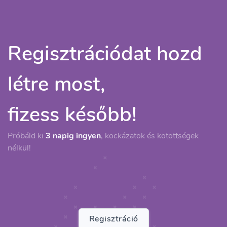
Regisztrációdat hozd
létre most,
fizess később!
Próbáld ki
3 napig ingyen
, kockázatok és kötöttségek
nélkül!
Regisztráció