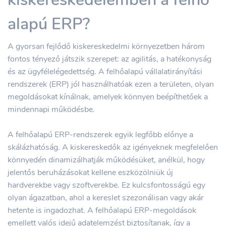
alapú ERP?
A gyorsan fejlődő kiskereskedelmi környezetben három
fontos tényező játszik szerepet: az agilitás, a hatékonyság
és az ügyfélelégedettség. A felhőalapú vállalatirányítási
rendszerek (ERP) jól használhatóak ezen a területen, olyan
megoldásokat kínálnak, amelyek könnyen beépíthetőek a
mindennapi működésbe.
A felhőalapú ERP-rendszerek egyik legfőbb előnye a
skálázhatóság. A kiskereskedők az igényeknek megfelelően
könnyedén dinamizálhatják működésüket, anélkül, hogy
jelentős beruházásokat kellene eszközölniük új
hardverekbe vagy szoftverekbe. Ez kulcsfontosságú egy
olyan ágazatban, ahol a kereslet szezonálisan vagy akár
hetente is ingadozhat. A felhőalapú ERP-megoldások
emellett valós idejű adatelemzést biztosítanak, így a