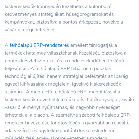
kiskereskedők könnyedén kezelhetik a különböző
kedvezményes stratégiákat, hűségprogramokat és
kampányokat, biztosítva a pontos árképzést, növelve a
vásárlói elégedettséget.
A
felhőalapú ERP-rendszerek
emellett támogatják a
termékek hatalmas választékának kezelését, biztosítva a
pontos készletszinteket és a rendelések időben történő
teljesítését. A felhő alapú ERP tehát nem pusztán
technológiai újítás, hanem stratégiai befektetés az iparág
egyedi kihívásainak megfelelni igyekvő kiskereskedők
számára. A megfelelő felhőalapú ERP-megoldással a
kiskereskedők növelhetik a működési hatékonyságot, kiváló
vásárlói élményt nyújthatnak, és nagyobb nyereséget
érhetnek el a piacon. A személyre szabott felhőalapú ERP-
rendszer bevezetése fonotos lépés a gyorsabban reagáló,
adatvezérelt és ügyfélközpontúbb kiskereskedelmi
működés felé, amely sikerre vezethet a modern