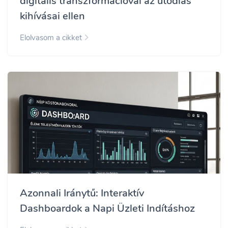
digitális transzformációval az utódlás
kihívásai ellen
Elolvasom a cikket
Azonnali Iránytű: Interaktív
Dashboardok a Napi Üzleti Indításhoz