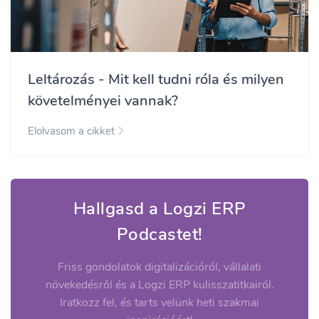
Leltározás - Mit kell tudni róla és milyen
követelményei vannak?
Elolvasom a cikket
Hallgasd a Logzi ERP
Podcastet!
Friss gondolatok digitalizációról, vállalati
növekedésről és a Logzi ERP kulisszatitkairól.
Iratkozz fel, és tarts velünk heti szakmai