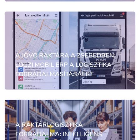
A JÖVŐ RAKTÁRA A ZSEBEDBEN:
LOGZI MOBIL ERP A LOGISZTIKA
FORRADALMASÍTÁSÁÉRT
A RAKTÁRLOGISZTIKA
FORRADALMA: INTELLIGENS