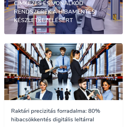
CÍMKÉZÉS ÉS VONALKÓD
RENDSZEREK A HIBAMENTES
KÉSZLETKEZELÉSÉRT
Raktári precizitás forradalma: 80%
hibacsökkentés digitális leltárral