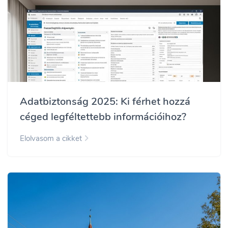
Adatbiztonság 2025: Ki férhet hozzá
céged legféltettebb információihoz?
Elolvasom a cikket