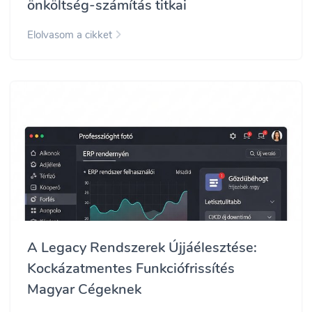
önköltség-számítás titkai
Elolvasom a cikket
A Legacy Rendszerek Újjáélesztése:
Kockázatmentes Funkciófrissítés
Magyar Cégeknek