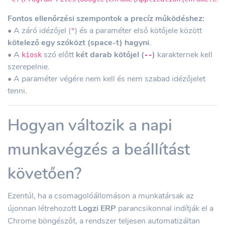
Fontos ellenőrzési szempontok a precíz működéshez:
• A záró idézőjel (
) és a paraméter első kötőjele között
"
kötelező egy szóközt (space-t) hagyni
.
• A
szó előtt
két darab kötőjel (
)
karakternek kell
kiosk
--
szerepelnie.
• A paraméter végére nem kell és nem szabad idézőjelet
tenni.
Hogyan változik a napi
munkavégzés a beállítást
követően?
Ezentúl, ha a csomagolóállomáson a munkatársak az
újonnan létrehozott
Logzi ERP
parancsikonnal indítják el a
Chrome böngészőt, a rendszer teljesen automatizáltan