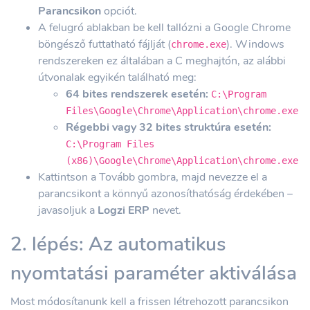
Parancsikon
opciót.
A felugró ablakban be kell tallózni a Google Chrome
böngésző futtatható fájlját (
). Windows
chrome.exe
rendszereken ez általában a C meghajtón, az alábbi
útvonalak egyikén található meg:
64 bites rendszerek esetén:
C:\Program
Files\Google\Chrome\Application\chrome.exe
Régebbi vagy 32 bites struktúra esetén:
C:\Program Files
(x86)\Google\Chrome\Application\chrome.exe
Kattintson a Tovább gombra, majd nevezze el a
parancsikont a könnyű azonosíthatóság érdekében –
javasoljuk a
Logzi ERP
nevet.
2. lépés: Az automatikus
nyomtatási paraméter aktiválása
Most módosítanunk kell a frissen létrehozott parancsikon