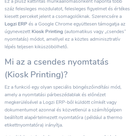
Ez a plusz kattintás munkaállomásonként naponta több
száz felesleges mozdulatot, felesleges figyelmet és értékes
kiesett perceket jelent a csomagolóknak. Szerencsére a
Logzi ERP
és a Google Chrome együttesen támogatja az
úgynevezett
Kiosk Printing
(automatikus vagy „csendes”
nyomtatás) módot, amellyel ez a köztes adminisztratív
lépés teljesen kiküszöbölhető.
Mi az a csendes nyomtatás
(Kiosk Printing)?
Ez a funkció egy olyan speciális böngészőindítási mód,
amely a nyomtatási párbeszédablak és előnézet
megkerülésével a Logzi ERP-ből küldött címkét vagy
dokumentumot azonnal és közvetlenül a számítógépen
beállított alapértelmezett nyomtatóra (például a thermo
etikettnyomtatóra) irányítja.