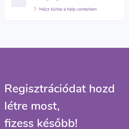
Nézz körbe a help centerben
Regisztrációdat hozd
létre most,
fizess később!