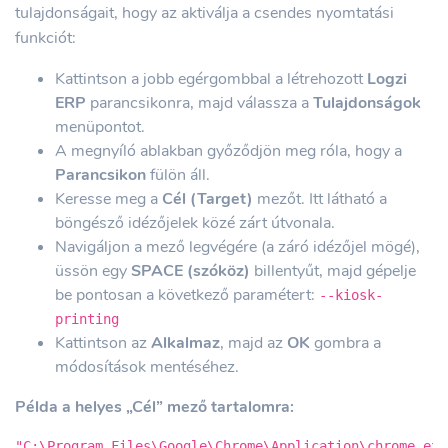
tulajdonságait, hogy az aktiválja a csendes nyomtatási
funkciót:
Kattintson a jobb egérgombbal a létrehozott
Logzi
ERP
parancsikonra, majd válassza a
Tulajdonságok
menüpontot.
A megnyíló ablakban győződjön meg róla, hogy a
Parancsikon
fülön áll.
Keresse meg a
Cél (Target)
mezőt. Itt látható a
böngésző idézőjelek közé zárt útvonala.
Navigáljon a mező legvégére (a záró idézőjel mögé),
üssön egy
SPACE (szóköz)
billentyűt, majd gépelje
be pontosan a következő paramétert:
--kiosk-
printing
Kattintson az
Alkalmaz
, majd az
OK
gombra a
módosítások mentéséhez.
Példa a helyes „Cél” mező tartalomra:
"C:\Program Files\Google\Chrome\Application\chrome.exe