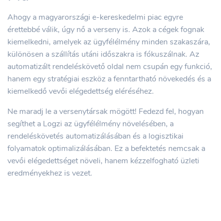
Ahogy a magyarországi e-kereskedelmi piac egyre
érettebbé válik, úgy nő a verseny is. Azok a cégek fognak
kiemelkedni, amelyek az ügyfélélmény minden szakaszára,
különösen a szállítás utáni időszakra is fókuszálnak. Az
automatizált rendeléskövető oldal nem csupán egy funkció,
hanem egy stratégiai eszköz a fenntartható növekedés és a
kiemelkedő vevői elégedettség eléréséhez.
Ne maradj le a versenytársak mögött! Fedezd fel, hogyan
segíthet a Logzi az ügyfélélmény növelésében, a
rendeléskövetés automatizálásában és a logisztikai
folyamatok optimalizálásában. Ez a befektetés nemcsak a
vevői elégedettséget növeli, hanem kézzelfogható üzleti
eredményekhez is vezet.