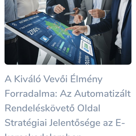
A Kiváló Vevői Élmény
Forradalma: Az Automatizált
Rendeléskövető Oldal
Stratégiai Jelentősége az E-