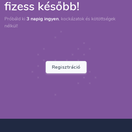
fizess később!
Próbáld ki
3 napig ingyen
, kockázatok és kötöttségek
nélkül!
Regisztráció