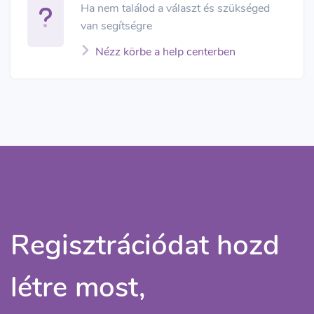
Ha nem találod a választ és szükséged
van segítségre
Nézz körbe a help centerben
Regisztrációdat hozd
létre most,