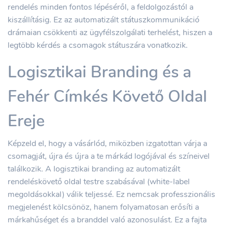
rendelés minden fontos lépéséről, a feldolgozástól a
kiszállításig. Ez az automatizált státuszkommunikáció
drámaian csökkenti az ügyfélszolgálati terhelést, hiszen a
legtöbb kérdés a csomagok státuszára vonatkozik.
Logisztikai Branding és a
Fehér Címkés Követő Oldal
Ereje
Képzeld el, hogy a vásárlód, miközben izgatottan várja a
csomagját, újra és újra a te márkád logójával és színeivel
találkozik. A logisztikai branding az automatizált
rendeléskövető oldal testre szabásával (white-label
megoldásokkal) válik teljessé. Ez nemcsak professzionális
megjelenést kölcsönöz, hanem folyamatosan erősíti a
márkahűséget és a branddel való azonosulást. Ez a fajta