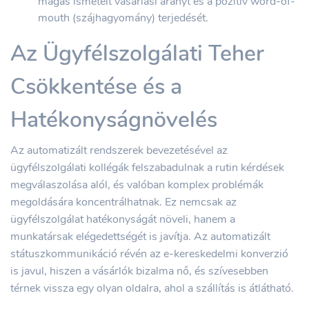
magas ismételt vásárlási arányt és a pozitív word-of-
mouth (szájhagyomány) terjedését.
Az Ügyfélszolgálati Teher
Csökkentése és a
Hatékonyságnövelés
Az automatizált rendszerek bevezetésével az
ügyfélszolgálati kollégák felszabadulnak a rutin kérdések
megválaszolása alól, és valóban komplex problémák
megoldására koncentrálhatnak. Ez nemcsak az
ügyfélszolgálat hatékonyságát növeli, hanem a
munkatársak elégedettségét is javítja. Az automatizált
státuszkommunikáció révén az e-kereskedelmi konverzió
is javul, hiszen a vásárlók bizalma nő, és szívesebben
térnek vissza egy olyan oldalra, ahol a szállítás is átlátható.