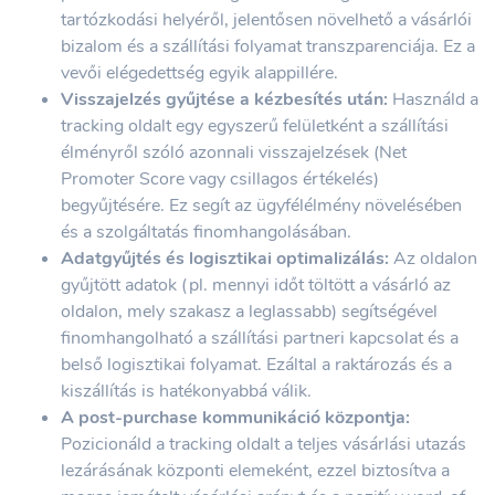
tartózkodási helyéről, jelentősen növelhető a vásárlói
bizalom és a szállítási folyamat transzparenciája. Ez a
vevői elégedettség egyik alappillére.
Visszajelzés gyűjtése a kézbesítés után:
Használd a
tracking oldalt egy egyszerű felületként a szállítási
élményről szóló azonnali visszajelzések (Net
Promoter Score vagy csillagos értékelés)
begyűjtésére. Ez segít az ügyfélélmény növelésében
és a szolgáltatás finomhangolásában.
Adatgyűjtés és logisztikai optimalizálás:
Az oldalon
gyűjtött adatok (pl. mennyi időt töltött a vásárló az
oldalon, mely szakasz a leglassabb) segítségével
finomhangolható a szállítási partneri kapcsolat és a
belső logisztikai folyamat. Ezáltal a raktározás és a
kiszállítás is hatékonyabbá válik.
A post-purchase kommunikáció központja:
Pozicionáld a tracking oldalt a teljes vásárlási utazás
lezárásának központi elemeként, ezzel biztosítva a