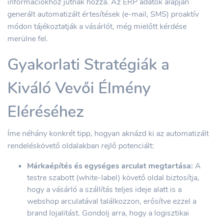
információkhoz jutnak hozzá. Az ERP adatok alapján
generált automatizált értesítések (e-mail, SMS) proaktív
módon tájékoztatják a vásárlót, még mielőtt kérdése
merülne fel.
Gyakorlati Stratégiák a
Kiváló Vevői Élmény
Eléréséhez
Íme néhány konkrét tipp, hogyan aknázd ki az automatizált
rendeléskövető oldalakban rejlő potenciált:
Márkaépítés és egységes arculat megtartása:
A
testre szabott (white-label) követő oldal biztosítja,
hogy a vásárló a szállítás teljes ideje alatt is a
webshop arculatával találkozzon, erősítve ezzel a
brand lojalitást. Gondolj arra, hogy a logisztikai