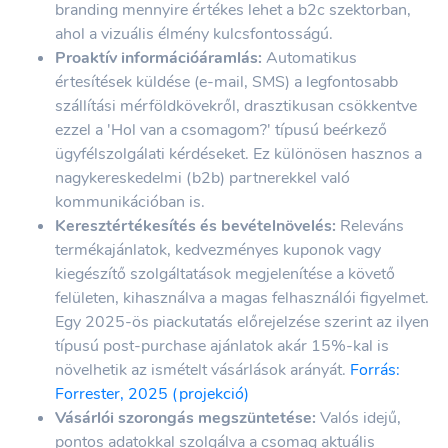
branding mennyire értékes lehet a b2c szektorban,
ahol a vizuális élmény kulcsfontosságú.
Proaktív információáramlás:
Automatikus
értesítések küldése (e-mail, SMS) a legfontosabb
szállítási mérföldkövekről, drasztikusan csökkentve
ezzel a 'Hol van a csomagom?' típusú beérkező
ügyfélszolgálati kérdéseket. Ez különösen hasznos a
nagykereskedelmi (b2b) partnerekkel való
kommunikációban is.
Keresztértékesítés és bevételnövelés:
Releváns
termékajánlatok, kedvezményes kuponok vagy
kiegészítő szolgáltatások megjelenítése a követő
felületen, kihasználva a magas felhasználói figyelmet.
Egy 2025-ös piackutatás előrejelzése szerint az ilyen
típusú post-purchase ajánlatok akár 15%-kal is
növelhetik az ismételt vásárlások arányát.
Forrás:
Forrester, 2025 (projekció)
Vásárlói szorongás megszüntetése:
Valós idejű,
pontos adatokkal szolgálva a csomag aktuális