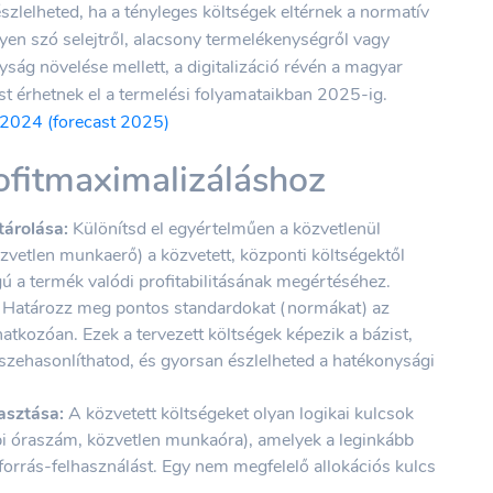
észlelheted, ha a tényleges költségek eltérnek a normatív
egyen szó selejtről, alacsony termelékenységről vagy
ság növelése mellett, a digitalizáció révén a magyar
 érhetnek el a termelési folyamataikban 2025-ig.
 2024 (forecast 2025)
ofitmaximalizáláshoz
tárolása:
Különítsd el egyértelműen a közvetlenül
vetlen munkaerő) a közvetett, központi költségektől
ágú a termék valódi profitabilitásának megértéséhez.
Határozz meg pontos standardokat (normákat) az
atkozóan. Ezek a tervezett költségek képezik a bázist,
szehasonlíthatod, és gyorsan észlelheted a hatékonysági
asztása:
A közvetett költségeket olyan logikai kulcsok
gépi óraszám, közvetlen munkaóra), amelyek a leginkább
rőforrás-felhasználást. Egy nem megfelelő allokációs kulcs