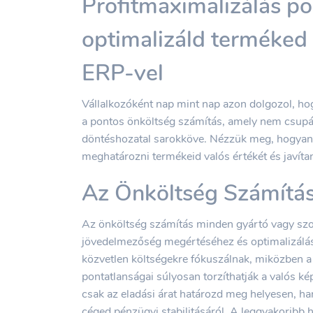
Profitmaximalizálás po
optimalizáld terméked 
ERP-vel
Vállalkozóként nap mint nap azon dolgozol, hog
a pontos önköltség számítás, amely nem csupán 
döntéshozatal sarokköve. Nézzük meg, hogyan 
meghatározni termékeid valós értékét és javítan
Az Önköltség Számítás 
Az önköltség számítás minden gyártó vagy szol
jövedelmezőség megértéséhez és optimalizál
közvetlen költségekre fókuszálnak, miközben a 
pontatlanságai súlyosan torzíthatják a valós ké
csak az eladási árat határozd meg helyesen, ha
céged pénzügyi stabilitásáról. A leggyakoribb h