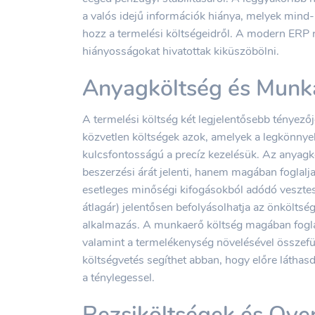
a valós idejű információk hiánya, melyek mind
hozz a termelési költségeidről. A modern ERP 
hiányosságokat hivatottak kiküszöbölni.
Anyagköltség és Munka
A termelési költség két legjelentősebb tényező
közvetlen költségek azok, amelyek a legkönny
kulcsfontosságú a precíz kezelésük. Az anyag
beszerzési árát jelenti, hanem magában foglalja a
esetleges minőségi kifogásokból adódó vesztes
átlagár) jelentősen befolyásolhatja az önköltsé
alkalmazás. A munkaerő költség magában foglalj
valamint a termelékenység növelésével összefü
költségvetés segíthet abban, hogy előre láthasd
a ténylegessel.
Rezsiköltségek és Over