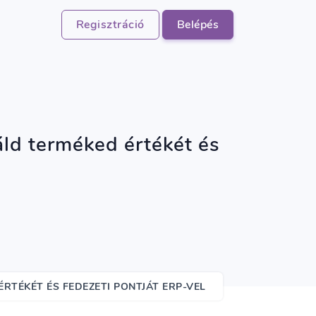
Regisztráció
Belépés
áld terméked értékét és
RTÉKÉT ÉS FEDEZETI PONTJÁT ERP-VEL