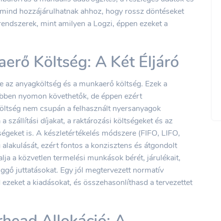
-mind hozzájárulhatnak ahhoz, hogy rossz döntéseket
rendszerek, mint amilyen a Logzi, éppen ezeket a
erő Költség: A Két Éljáró
je az anyagköltség és a munkaerő költség. Ezek a
ebben nyomon követhetők, de éppen ezért
költség nem csupán a felhasznált nyersanyagok
 szállítási díjakat, a raktározási költségeket és az
égeket is. A készletértékelés módszere (FIFO, LIFO,
g alakulását, ezért fontos a konzisztens és átgondolt
a a közvetlen termelési munkások bérét, járulékait,
ggő juttatásokat. Egy jól megtervezett normatív
 ezeket a kiadásokat, és összehasonlíthasd a tervezettet
head Allokáció: A