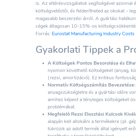
is. Az eltérésvizsgálatok segítségével azonnal 
költségvetéstől, és felderítheted az okokat – l
magasabb beszerzési árról. A gyártási hatékony
cégek átlagosan 10-15%-os költségcsökkentést
Forrás:
Eurostat Manufacturing Industry Costs
Gyakorlati Tippek a Pr
A Költségek Pontos Besorolása és Elha
nyomon követhető költségeket (anyag, köz
(rezsi, amortizáció). Ez kritikus fontoss
Normatív Költségszámítás Bevezetése:
anyagszükségletre és a gyártási időre von
amihez képest a tényleges költségeket ös
problémákat.
Megfelelő Rezsi Elosztási Kulcsok Kivál
alapján kell allokálni a termékekre (pl. 
tükrözik az adott termék által igényelt e