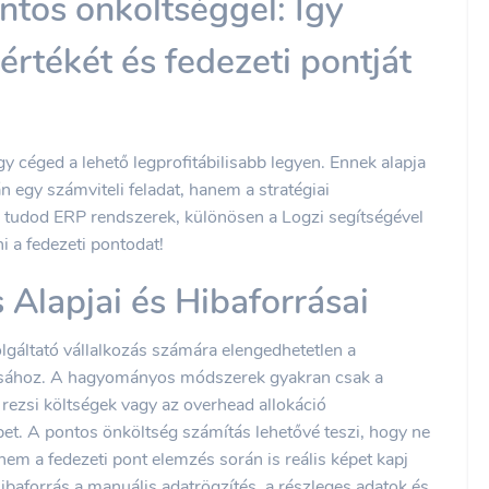
ntos önköltséggel: Így
értékét és fedezeti pontját
y céged a lehető legprofitábilisabb legyen. Ennek alapja
egy számviteli feladat, hanem a stratégiai
tudod ERP rendszerek, különösen a Logzi segítségével
i a fedezeti pontodat!
Alapjai és Hibaforrásai
gáltató vállalkozás számára elengedhetetlen a
ásához. A hagyományos módszerek gyakran csak a
rezsi költségek vagy az overhead allokáció
pet. A pontos önköltség számítás lehetővé teszi, hogy ne
nem a fedezeti pont elemzés során is reális képet kapj
ibaforrás a manuális adatrögzítés, a részleges adatok és