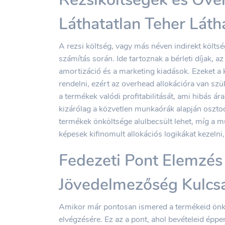
Láthatatlan Teher Láth
A rezsi költség, vagy más néven indirekt költsé
számítás során. Ide tartoznak a bérleti díjak, a
amortizáció és a marketing kiadások. Ezeket a 
rendelni, ezért az overhead allokációra van szü
a termékek valódi profitabilitását, ami hibás ára
kizárólag a közvetlen munkaórák alapján osztod 
termékek önköltsége alulbecsült lehet, míg a 
képesek kifinomult allokációs logikákat kezeln
Fedezeti Pont Elemzés 
Jövedelmezőség Kulcs
Amikor már pontosan ismered a termékeid önköl
elvégzésére. Ez az a pont, ahol bevételeid épp