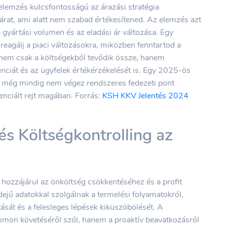
 elemzés kulcsfontosságú az árazási stratégia
 árat, ami alatt nem szabad értékesítened. Az elemzés azt
 gyártási volumen és az eladási ár változása. Egy
 reagálj a piaci változásokra, miközben fenntartod a
r nem csak a költségekből tevődik össze, hanem
renciát és az ügyfelek értékérzékelését is. Egy 2025-ös
a még mindig nem végez rendszeres fedezeti pont
enciált rejt magában. Forrás:
KSH KKV Jelentés 2024
s Költségkontrolling az
hozzájárul az önköltség csökkentéséhez és a profit
ejű adatokkal szolgálnak a termelési folyamatokról,
ását és a felesleges lépések kiküszöbölését. A
omon követéséről szól, hanem a proaktív beavatkozásról