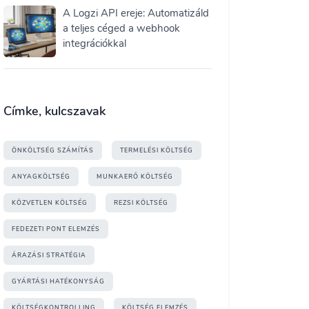
A Logzi API ereje: Automatizáld
a teljes céged a webhook
integrációkkal
Címke, kulcszavak
ÖNKÖLTSÉG SZÁMÍTÁS
TERMELÉSI KÖLTSÉG
ANYAGKÖLTSÉG
MUNKAERŐ KÖLTSÉG
KÖZVETLEN KÖLTSÉG
REZSI KÖLTSÉG
FEDEZETI PONT ELEMZÉS
ÁRAZÁSI STRATÉGIA
GYÁRTÁSI HATÉKONYSÁG
KÖLTSÉGKONTROLLING
KÖLTSÉG ELEMZÉS