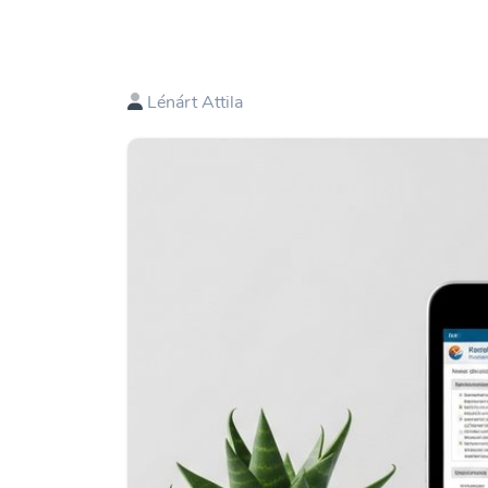
Lénárt Attila