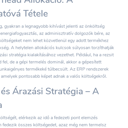
atóvá Tétele
g, gyakran a legnagyobb kihívást jelenti az önköltség
z energiafogyasztás, az adminisztratív dolgozók bére, az
költségeket nem lehet közvetlenül egy adott termékhez
kség. A helytelen allokációs kulcsok súlyosan torzíthatják
zási stratégia kialakításához vezethet. Például, ha a rezsit
fel, de a gépi termelés dominál, akkor a gépesített
munkaigényes termékeké túlbecsült. Az ERP rendszerek
i, amelyek pontosabb képet adnak a valós költségekről.
és Árazási Stratégia – A
a
tségét, elérkezik az idő a fedezeti pont elemzés
en fedezik összes költségedet, azaz még nem termelsz