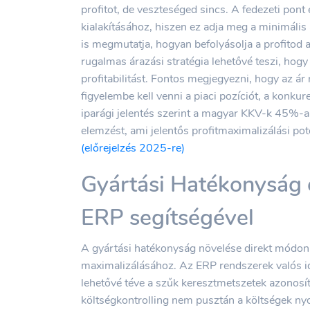
profitot, de veszteséged sincs. A fedezeti pont
kialakításához, hiszen ez adja meg a minimális
is megmutatja, hogyan befolyásolja a profitod a
rugalmas árazási stratégia lehetővé teszi, hogy
profitabilitást. Fontos megjegyezni, hogy az á
figyelembe kell venni a piaci pozíciót, a konku
iparági jelentés szerint a magyar KKV-k 45%-
elemzést, ami jelentős profitmaximalizálási pot
(előrejelzés 2025-re)
Gyártási Hatékonyság é
ERP segítségével
A gyártási hatékonyság növelése direkt módon 
maximalizálásához. Az ERP rendszerek valós id
lehetővé téve a szűk keresztmetszetek azonosít
költségkontrolling nem pusztán a költségek ny