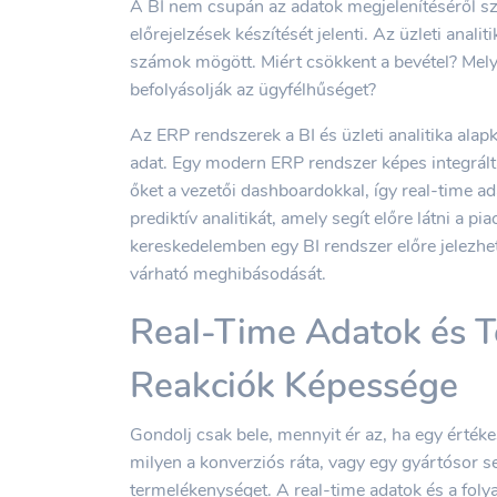
A BI nem csupán az adatok megjelenítéséről szó
előrejelzések készítését jelenti. Az üzleti ana
számok mögött. Miért csökkent a bevétel? Melyi
befolyásolják az ügyfélhűséget?
Az ERP rendszerek a BI és üzleti analitika alapk
adat. Egy modern ERP rendszer képes integrált
őket a vezetői dashboardokkal, így real-time ad
prediktív analitikát, amely segít előre látni a pia
kereskedelemben egy BI rendszer előre jelezhet
várható meghibásodását.
Real-Time Adatok és T
Reakciók Képessége
Gondolj csak bele, mennyit ér az, ha egy értéke
milyen a konverziós ráta, vagy egy gyártósor 
termelékenységet. A real-time adatok és a foly