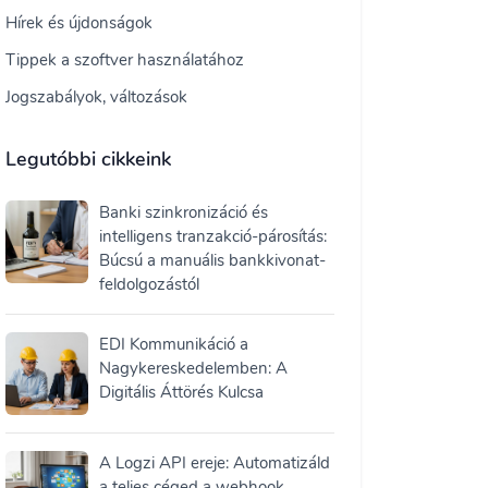
Hírek és újdonságok
Tippek a szoftver használatához
Jogszabályok, változások
Legutóbbi cikkeink
Banki szinkronizáció és
intelligens tranzakció-párosítás:
Búcsú a manuális bankkivonat-
feldolgozástól
EDI Kommunikáció a
Nagykereskedelemben: A
Digitális Áttörés Kulcsa
A Logzi API ereje: Automatizáld
a teljes céged a webhook