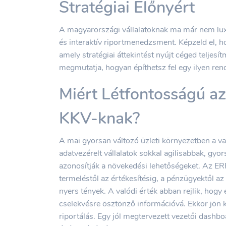
Stratégiai Előnyért
A magyarországi vállalatoknak ma már nem lux
és interaktív riportmenedzsment. Képzeld el, h
amely stratégiai áttekintést nyújt céged teljesí
megmutatja, hogyan építhetsz fel egy ilyen ren
Miért Létfontosságú a
KKV-knak?
A mai gyorsan változó üzleti környezetben a v
adatvezérelt vállalatok sokkal agilisabbak, gyo
azonosítják a növekedési lehetőségeket. Az ER
termeléstől az értékesítésig, a pénzügyektől 
nyers tények. A valódi érték abban rejlik, hogy 
cselekvésre ösztönző információvá. Ekkor jön k
riportálás. Egy jól megtervezett vezetői dashboa