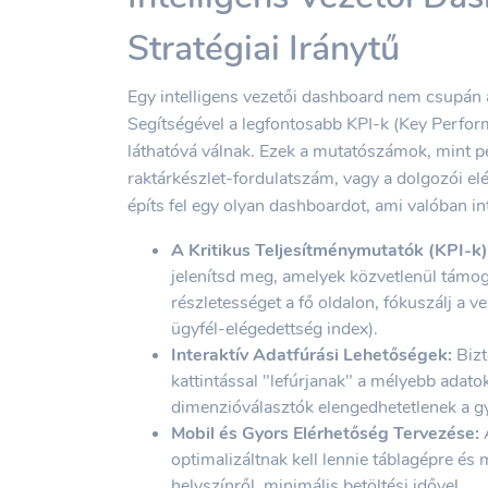
Stratégiai Iránytű
Egy intelligens vezetői dashboard nem csupán ad
Segítségével a legfontosabb KPI-k (Key Perfor
láthatóvá válnak. Ezek a mutatószámok, mint pél
raktárkészlet-fordulatszám, vagy a dolgozói elé
építs fel egy olyan dashboardot, ami valóban in
A Kritikus Teljesítménymutatók (KPI-k) 
jelenítsd meg, amelyek közvetlenül támoga
részletességet a fő oldalon, fókuszálj a ve
ügyfél-elégedettség index).
Interaktív Adatfúrási Lehetőségek:
Bizt
kattintással "lefúrjanak" a mélyebb adatok
dimenzióválasztók elengedhetetlenek a g
Mobil és Gyors Elérhetőség Tervezése:
A
optimalizáltnak kell lennie táblagépre és 
helyszínről, minimális betöltési idővel.