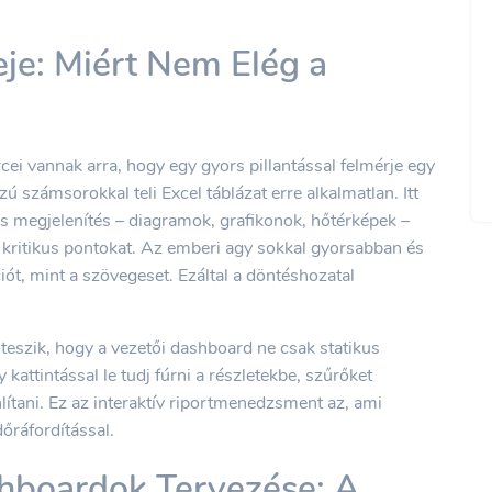
eje: Miért Nem Elég a
ei vannak arra, hogy egy gyors pillantással felmérje egy
szú számsorokkal teli Excel táblázat erre alkalmatlan. Itt
is megjelenítés – diagramok, grafikonok, hőtérképek –
a kritikus pontokat. Az emberi agy sokkal gyorsabban és
ót, mint a szövegeset. Ezáltal a döntéshozatal
teszik, hogy a vezetői dashboard ne csak statikus
kattintással le tudj fúrni a részletekbe, szűrőket
ítani. Ez az interaktív riportmenedzsment az, ami
dőráfordítással.
shboardok Tervezése: A