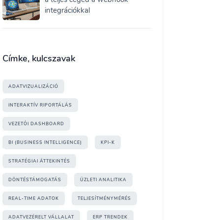
integrációkkal
Címke, kulcszavak
ADATVIZUALIZÁCIÓ
INTERAKTÍV RIPORTÁLÁS
VEZETŐI DASHBOARD
BI (BUSINESS INTELLIGENCE)
KPI-K
STRATÉGIAI ÁTTEKINTÉS
DÖNTÉSTÁMOGATÁS
ÜZLETI ANALITIKA
REAL-TIME ADATOK
TELJESÍTMÉNYMÉRÉS
ADATVEZÉRELT VÁLLALAT
ERP TRENDEK