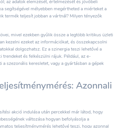
l; az adatok elemzését, értelmezését és jövőbeli
litika segítségével mélyebben megértheted a miérteket a
k termék teljesít jobban a vártnál? Milyen tényezők
övei, mivel ezekben gyűlik össze a legtöbb kritikus üzleti
an kezelni ezeket az információkat, és összekapcsolni
atokkal dolgozhatsz. Ez a szinergia teszi lehetővé a
ci trendeket és felkészülni rájuk. Például, az e-
i a szezonális keresletet, vagy a gyártásban a gépek
eljesítménymérés: Azonnali
sítési akció indulása után percekkel már látod, hogy
sebességének változása hogyan befolyásolja a
amatos teljesítménymérés lehetővé teszi, hogy azonnal