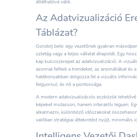
átláthatóvá válik.
Az Adatvizualizáció Er
Táblázat?
Gondolj bele: egy vezetőnek gyakran másodperc
üzletág vagy a teljes vállalat állapotát. Egy hos
kap kulcsszerepet az adatvizualizáció. A vizuál
azonnal felfedi a trendeket, az anomáliákat és 
hatékonyabban dolgozza fel a vizuális informáci
felgyorsul, és nő a pontossága.
A modern adatvizualizációs eszközök lehetővé 
képeket mutasson, hanem interaktív legyen. Egy 
alkalmazni, különböző időszakokat összehasonl
valóban stratégiai áttekintést nyújt, minimális i
Intelligens Vezetői Da