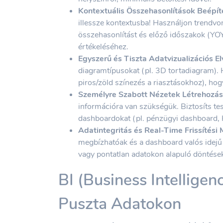
Kontextuális Összehasonlítások Beépít
illessze kontextusba! Használjon trendvona
összehasonlítást és előző időszakok (YOY
értékeléséhez.
Egyszerű és Tiszta Adatvizualizációs El
diagramtípusokat (pl. 3D tortadiagram). Ha
piros/zöld színezés a riasztásokhoz), hog
Személyre Szabott Nézetek Létrehozás
információra van szükségük. Biztosíts te
dashboardokat (pl. pénzügyi dashboard, 
Adatintegritás és Real-Time Frissítési
megbízhatóak és a dashboard valós idejű (
vagy pontatlan adatokon alapuló döntések
BI (Business Intelligenc
Puszta Adatokon