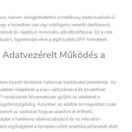
us, hanem elengedhetetlen a Hatékony adatvizualizáció
ogy a kezedben van egy intelligens vezetői dashboard,
tményéről, ráadásul minimális időráfordítással. Ez a cikk
dszert, figyelembe véve a legfrissebb ERP-trendeket.
z Adatvezérelt Működés a
akon hozott döntések hatalmas kockázatot jelentenek. Az
rsabban reagálnak a piaci változásokra és proaktívan
P-rendszerek folyamatosan gyűjtik az adatokat a
az ügyfélszolgálatig. Azonban az adatok önmagukban csak
ezeket az adatokat hogyan alakítod át érthető,
épbe a hatékony adatvizualizáció és az interaktív
rd segítségével a komplex üzleti analitika pillanatok alatt