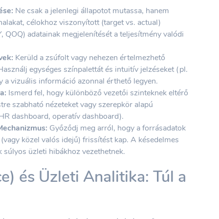
ése:
Ne csak a jelenlegi állapotot mutassa, hanem
lakat, célokhoz viszonyított (target vs. actual)
, QOQ) adatainak megjelenítését a teljesítmény valódi
vek:
Kerüld a zsúfolt vagy nehezen értelmezhető
sználj egységes színpalettát és intuitív jelzéseket (pl.
y a vizuális információ azonnal érthető legyen.
a:
Ismerd fel, hogy különböző vezetői szinteknek eltérő
stre szabható nézeteket vagy szerepkör alapú
HR dashboard, operatív dashboard).
 Mechanizmus:
Győződj meg arról, hogy a forrásadatok
vagy közel valós idejű) frissítést kap. A késedelmes
 súlyos üzleti hibákhoz vezethetnek.
e) és Üzleti Analitika: Túl a