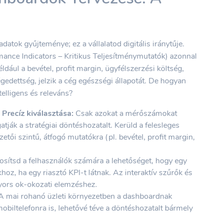
atok gyűjteménye; ez a vállalatod digitális iránytűje.
mance Indicators – Kritikus Teljesítménymutatók) azonnal
dául a bevétel, profit margin, ügyfélszerzési költség,
gedettség, jelzik a cég egészségi állapotát. De hogyan
telligens és releváns?
Precíz kiválasztása:
Csak azokat a mérőszámokat
tják a stratégiai döntéshozatalt. Kerüld a felesleges
zetői szintű, átfogó mutatókra (pl. bevétel, profit margin,
osítsd a felhasználók számára a lehetőséget, hogy egy
hoz, ha egy riasztó KPI-t látnak. Az interaktív szűrők és
yors ok-okozati elemzéshez.
 mai rohanó üzleti környezetben a dashboardnak
mobiltelefonra is, lehetővé téve a döntéshozatalt bármely