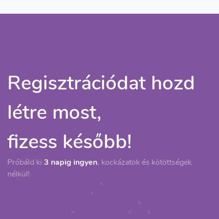
Regisztrációdat hozd
létre most,
fizess később!
Próbáld ki
3 napig ingyen
, kockázatok és kötöttségek
nélkül!