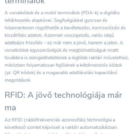
terminálok
A vonalkódok és a mobil terminálok (PDA-k) a digitális
leltárkezelés alapkövei. Segítségükkel gyorsan és
hibamentesen rögzíthetők a bevételezési, komissiózási és
kiszállítási adatok. Azonnali visszajelzés, valós idejű
adatbázis frissítés – ez már nem a jövő, hanem a jelen. A
vonalkódok egyszerűségük és megbízhatóságuk miatt
továbbra is elengedhetetlenek a legtöbb raktári művelethez,
miközben folyamatosan fejlődnek a kétdimenziós kódok
(pl. QR kódok) és a magasabb adattárolási kapacitású
megoldások.
RFID: A jövő technológiája már
ma
Az RFID (rádiófrekvenciás azonosítás) technológia a
következő szintet képviseli a raktári automatizálásban.