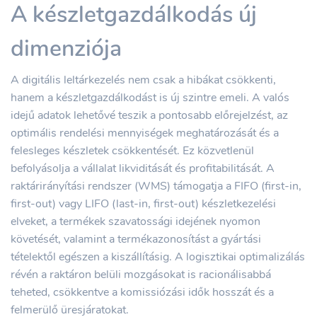
A készletgazdálkodás új
dimenziója
A digitális leltárkezelés nem csak a hibákat csökkenti,
hanem a készletgazdálkodást is új szintre emeli. A valós
idejű adatok lehetővé teszik a pontosabb előrejelzést, az
optimális rendelési mennyiségek meghatározását és a
felesleges készletek csökkentését. Ez közvetlenül
befolyásolja a vállalat likviditását és profitabilitását. A
raktárirányítási rendszer (WMS) támogatja a FIFO (first-in,
first-out) vagy LIFO (last-in, first-out) készletkezelési
elveket, a termékek szavatossági idejének nyomon
követését, valamint a termékazonosítást a gyártási
tételektől egészen a kiszállításig. A logisztikai optimalizálás
révén a raktáron belüli mozgásokat is racionálisabbá
teheted, csökkentve a komissiózási idők hosszát és a
felmerülő üresjáratokat.