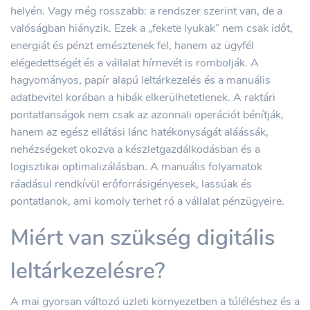
helyén. Vagy még rosszabb: a rendszer szerint van, de a
valóságban hiányzik. Ezek a „fekete lyukak” nem csak időt,
energiát és pénzt emésztenek fel, hanem az ügyfél
elégedettségét és a vállalat hírnevét is rombolják. A
hagyományos, papír alapú leltárkezelés és a manuális
adatbevitel korában a hibák elkerülhetetlenek. A raktári
pontatlanságok nem csak az azonnali operációt bénítják,
hanem az egész ellátási lánc hatékonyságát aláássák,
nehézségeket okozva a készletgazdálkodásban és a
logisztikai optimalizálásban. A manuális folyamatok
ráadásul rendkívül erőforrásigényesek, lassúak és
pontatlanok, ami komoly terhet ró a vállalat pénzügyeire.
Miért van szükség digitális
leltárkezelésre?
A mai gyorsan változó üzleti környezetben a túléléshez és a