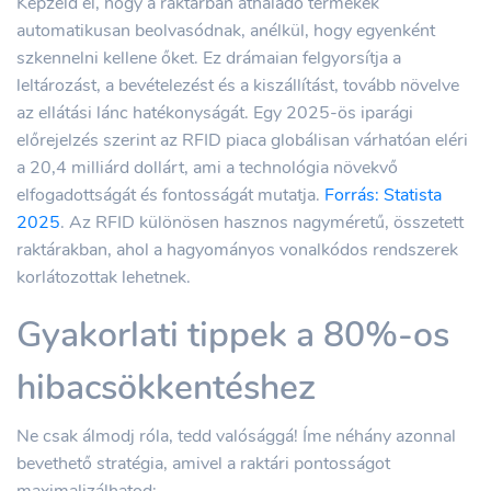
Képzeld el, hogy a raktárban áthaladó termékek
automatikusan beolvasódnak, anélkül, hogy egyenként
szkennelni kellene őket. Ez drámaian felgyorsítja a
leltározást, a bevételezést és a kiszállítást, tovább növelve
az ellátási lánc hatékonyságát. Egy 2025-ös iparági
előrejelzés szerint az RFID piaca globálisan várhatóan eléri
a 20,4 milliárd dollárt, ami a technológia növekvő
elfogadottságát és fontosságát mutatja.
Forrás: Statista
2025
. Az RFID különösen hasznos nagyméretű, összetett
raktárakban, ahol a hagyományos vonalkódos rendszerek
korlátozottak lehetnek.
Gyakorlati tippek a 80%-os
hibacsökkentéshez
Ne csak álmodj róla, tedd valósággá! Íme néhány azonnal
bevethető stratégia, amivel a raktári pontosságot
maximalizálhatod: