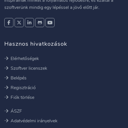
inspirálnak minket a folyamatos fejlődésre, és ezáltal a
szoftverünk mindig egy lépéssel a jövő előtt jár.
Hasznos hivatkozások
Elérhetőségek
Szoftver licenszek
Belépés
Regisztráció
Fiók törlése
ÁSZF
Adatvédelmi irányelvek