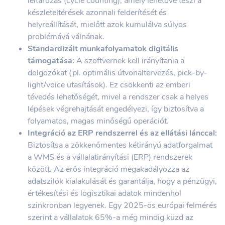
leltározás (cycle counting), amely lehetővé teszi a
készleteltérések azonnali felderítését és
helyreállítását, mielőtt azok kumulálva súlyos
problémává válnának.
Standardizált munkafolyamatok digitális
támogatása:
A szoftvernek kell irányítania a
dolgozókat (pl. optimális útvonaltervezés, pick-by-
light/voice utasítások). Ez csökkenti az emberi
tévedés lehetőségét, mivel a rendszer csak a helyes
lépések végrehajtását engedélyezi, így biztosítva a
folyamatos, magas minőségű operációt.
Integráció az ERP rendszerrel és az ellátási lánccal:
Biztosítsa a zökkenőmentes kétirányú adatforgalmat
a WMS és a vállalatirányítási (ERP) rendszerek
között. Az erős integráció megakadályozza az
adatszilók kialakulását és garantálja, hogy a pénzügyi,
értékesítési és logisztikai adatok mindenhol
szinkronban legyenek. Egy 2025-ös európai felmérés
szerint a vállalatok 65%-a még mindig küzd az