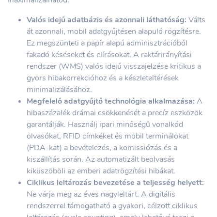
Valós idejű adatbázis és azonnali láthatóság:
Válts
át azonnali, mobil adatgyűjtésen alapuló rögzítésre.
Ez megszünteti a papír alapú adminisztrációból
fakadó késéseket és elírásokat. A raktárirányítási
rendszer (WMS) valós idejű visszajelzése kritikus a
gyors hibakorrekcióhoz és a készleteltérések
minimalizálásához.
Megfelelő adatgyűjtő technológia alkalmazása:
A
hibaszázalék drámai csökkenését a precíz eszközök
garantálják. Használj ipari minőségű vonalkód
olvasókat, RFID címkéket és mobil terminálokat
(PDA-kat) a bevételezés, a komissiózás és a
kiszállítás során. Az automatizált beolvasás
kiküszöböli az emberi adatrögzítési hibákat.
Ciklikus leltározás bevezetése a teljesség helyett:
Ne várja meg az éves nagyleltárt. A digitális
rendszerrel támogatható a gyakori, célzott ciklikus