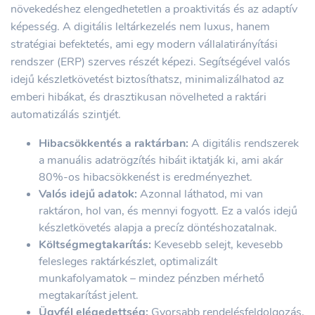
növekedéshez elengedhetetlen a proaktivitás és az adaptív
képesség. A digitális leltárkezelés nem luxus, hanem
stratégiai befektetés, ami egy modern vállalatirányítási
rendszer (ERP) szerves részét képezi. Segítségével valós
idejű készletkövetést biztosíthatsz, minimalizálhatod az
emberi hibákat, és drasztikusan növelheted a raktári
automatizálás szintjét.
Hibacsökkentés a raktárban:
A digitális rendszerek
a manuális adatrögzítés hibáit iktatják ki, ami akár
80%-os hibacsökkenést is eredményezhet.
Valós idejű adatok:
Azonnal láthatod, mi van
raktáron, hol van, és mennyi fogyott. Ez a valós idejű
készletkövetés alapja a precíz döntéshozatalnak.
Költségmegtakarítás:
Kevesebb selejt, kevesebb
felesleges raktárkészlet, optimalizált
munkafolyamatok – mindez pénzben mérhető
megtakarítást jelent.
Ügyfél elégedettség:
Gyorsabb rendelésfeldolgozás,