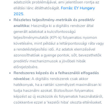
adatszilók problémájával, ami jelentősen rontja az
ellátási lánc átláthatóságát.
Forrás: EY Hungary
2025
.
Részletes teljesítmény-metrikák és prediktív
analitika:
Használja ki a digitális rendszer által
generált adatokat a kulcsfontosságú
teljesítménymutatók (KPI-k) folyamatos nyomon
követésére, mint például a leltárpontossági ráta vagy
a rendelésteljesítési idő. Az adatok elemzésével
azonosíthatóak a gyenge pontok, sőt, bevezethetők
prediktív mechanizmusok a jövőbeli hibák
előrejelzésére.
Rendszeres képzés és a felhasználói elfogadás
növelése:
A digitális rendszerek csak akkor
hatékonyak, ha a raktári személyzet maximálisan ki
tudja használni azokat. Biztosítson folyamatos
képzést az új eszközök és folyamatok használatáról,
csökkentve ezzel a 'kezelői hiba' okozta eltéréseket.