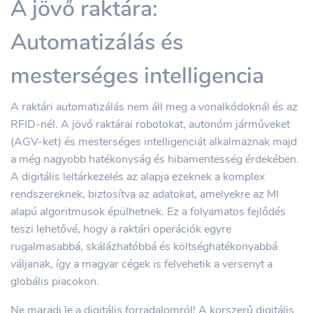
A jövő raktára:
Automatizálás és
mesterséges intelligencia
A raktári automatizálás nem áll meg a vonalkódoknál és az
RFID-nél. A jövő raktárai robotokat, autonóm járműveket
(AGV-ket) és mesterséges intelligenciát alkalmaznak majd
a még nagyobb hatékonyság és hibamentesség érdekében.
A digitális leltárkezelés az alapja ezeknek a komplex
rendszereknek, biztosítva az adatokat, amelyekre az MI
alapú algoritmusok épülhetnek. Ez a folyamatos fejlődés
teszi lehetővé, hogy a raktári operációk egyre
rugalmasabbá, skálázhatóbbá és költséghatékonyabbá
váljanak, így a magyar cégek is felvehetik a versenyt a
globális piacokon.
Ne maradj le a digitális forradalomról! A korszerű digitális