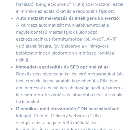
forrásból (Single Source of Truth) származzon, ezzel
eliminálva az adatsilókat és a redundáns fájlokat.
Automatizált méretezés és intelligens konverzió:
Alkalmazz automatizált munkafolyamatokat a
nagyfelbontású master fájlok különböző
eszközspecifikus formátumokba (pl. WebP, AVIF)
való átalakítására, így biztosítva a villámgyors
betöltést minden platformon a minőség romlása
nélkül.
Metaadat-gazdagítás és SEO optimalizálás:
Rögzíts részletes technikai és leíró metaadatokat (alt
text, címkék, licenc adatok) közvetlenül a PIM-ben,
ami nemcsak a belső kereshetőséget javítja, hanem a
keresőmotorok számára is láthatóbbá teszi a vizuális
tartalmakat.
Dinamikus médiatovábbítás CDN használatával:
Integrálj Content Delivery Network (CDN)
szolgáltatást a nagy méretű médiafájlok
kiszolgálásához, amely földrajzilag közelebb viszi a