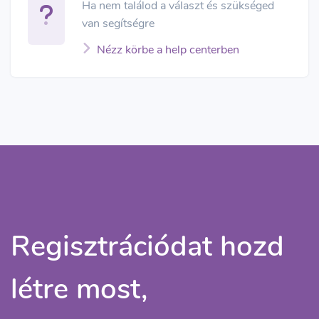
Ha nem találod a választ és szükséged
van segítségre
Nézz körbe a help centerben
Regisztrációdat hozd
létre most,