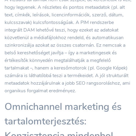
hogy legyenek. A részletes és pontos metaadatok (pl. alt
text, címkék, leírások, licencinformációk, szerző, dátum,
kulcsszavak) kulcsfontosságúak. A PIM rendszerbe
integrált DAM lehetővé teszi, hogy ezeket az adatokat
közvetlenül a médiafájlokhoz rendeld, és automatikusan
szinkronizálja azokat az összes csatornán. Ez nemcsak a
belső kereshetőséget javítja – így a marketingesek és
értékesítők könnyedén megtalálhatják a megfelelő
tartalmakat –, hanem a keresőmotorok (pl. Google Képek)
számára is láthatóbbá teszi a termékeidet. A jól strukturált
metaadatok hozzájárulnak a jobb SEO rangsoroláshoz, ami
organikus forgalmat eredményez.
Omnichannel marketing és
tartalomterjesztés:
Konzisztencia mindenhol