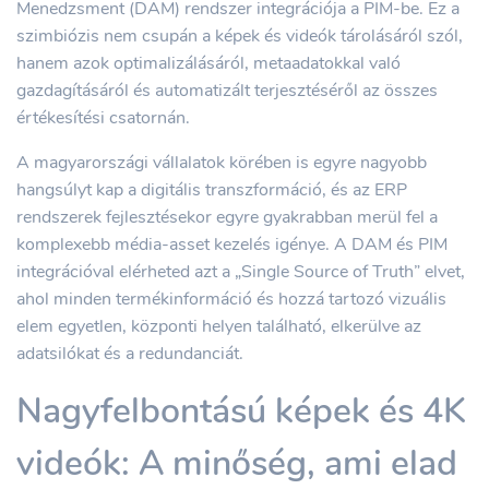
Menedzsment (DAM) rendszer integrációja a PIM-be. Ez a
szimbiózis nem csupán a képek és videók tárolásáról szól,
hanem azok optimalizálásáról, metaadatokkal való
gazdagításáról és automatizált terjesztéséről az összes
értékesítési csatornán.
A magyarországi vállalatok körében is egyre nagyobb
hangsúlyt kap a digitális transzformáció, és az ERP
rendszerek fejlesztésekor egyre gyakrabban merül fel a
komplexebb média-asset kezelés igénye. A DAM és PIM
integrációval elérheted azt a „Single Source of Truth” elvet,
ahol minden termékinformáció és hozzá tartozó vizuális
elem egyetlen, központi helyen található, elkerülve az
adatsilókat és a redundanciát.
Nagyfelbontású képek és 4K
videók: A minőség, ami elad