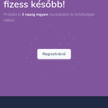
fizess később!
Próbáld ki
3 napig ingyen
, kockázatok és kötöttségek
nélkül!
Regisztráció