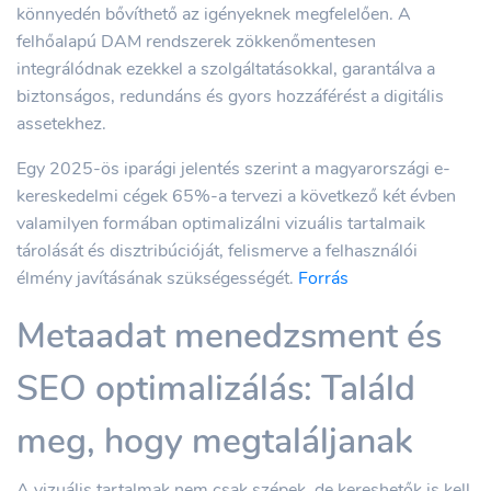
könnyedén bővíthető az igényeknek megfelelően. A
felhőalapú DAM rendszerek zökkenőmentesen
integrálódnak ezekkel a szolgáltatásokkal, garantálva a
biztonságos, redundáns és gyors hozzáférést a digitális
assetekhez.
Egy 2025-ös iparági jelentés szerint a magyarországi e-
kereskedelmi cégek 65%-a tervezi a következő két évben
valamilyen formában optimalizálni vizuális tartalmaik
tárolását és disztribúcióját, felismerve a felhasználói
élmény javításának szükségességét.
Forrás
Metaadat menedzsment és
SEO optimalizálás: Találd
meg, hogy megtaláljanak
A vizuális tartalmak nem csak szépek, de kereshetők is kell,