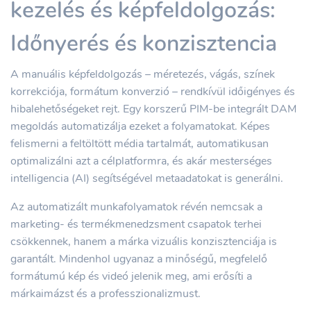
kezelés és képfeldolgozás:
Időnyerés és konzisztencia
A manuális képfeldolgozás – méretezés, vágás, színek
korrekciója, formátum konverzió – rendkívül időigényes és
hibalehetőségeket rejt. Egy korszerű PIM-be integrált DAM
megoldás automatizálja ezeket a folyamatokat. Képes
felismerni a feltöltött média tartalmát, automatikusan
optimalizálni azt a célplatformra, és akár mesterséges
intelligencia (AI) segítségével metaadatokat is generálni.
Az automatizált munkafolyamatok révén nemcsak a
marketing- és termékmenedzsment csapatok terhei
csökkennek, hanem a márka vizuális konzisztenciája is
garantált. Mindenhol ugyanaz a minőségű, megfelelő
formátumú kép és videó jelenik meg, ami erősíti a
márkaimázst és a professzionalizmust.