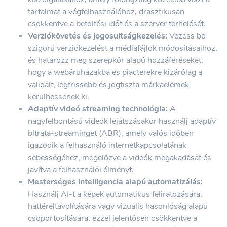
tartalmat a végfelhasználóhoz, drasztikusan
csökkentve a betöltési időt és a szerver terhelését.
Verziókövetés és jogosultságkezelés:
Vezess be
szigorú verziókezelést a médiafájlok módosításaihoz,
és határozz meg szerepkör alapú hozzáféréseket,
hogy a webáruházakba és piacterekre kizárólag a
validált, legfrissebb és jogtiszta márkaelemek
kerülhessenek ki.
Adaptív videó streaming technológia:
A
nagyfelbontású videók lejátszásakor használj adaptív
bitráta-streaminget (ABR), amely valós időben
igazodik a felhasználó internetkapcsolatának
sebességéhez, megelőzve a videók megakadását és
javítva a felhasználói élményt.
Mesterséges intelligencia alapú automatizálás:
Használj AI-t a képek automatikus feliratozására,
háttéreltávolítására vagy vizuális hasonlóság alapú
csoportosítására, ezzel jelentősen csökkentve a