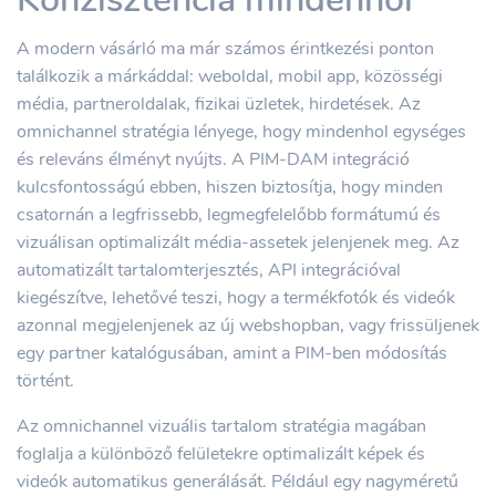
A modern vásárló ma már számos érintkezési ponton
találkozik a márkáddal: weboldal, mobil app, közösségi
média, partneroldalak, fizikai üzletek, hirdetések. Az
omnichannel stratégia lényege, hogy mindenhol egységes
és releváns élményt nyújts. A PIM-DAM integráció
kulcsfontosságú ebben, hiszen biztosítja, hogy minden
csatornán a legfrissebb, legmegfelelőbb formátumú és
vizuálisan optimalizált média-assetek jelenjenek meg. Az
automatizált tartalomterjesztés, API integrációval
kiegészítve, lehetővé teszi, hogy a termékfotók és videók
azonnal megjelenjenek az új webshopban, vagy frissüljenek
egy partner katalógusában, amint a PIM-ben módosítás
történt.
Az omnichannel vizuális tartalom stratégia magában
foglalja a különböző felületekre optimalizált képek és
videók automatikus generálását. Például egy nagyméretű