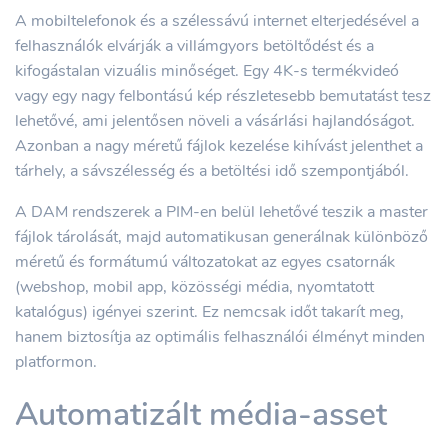
A mobiltelefonok és a szélessávú internet elterjedésével a
felhasználók elvárják a villámgyors betöltődést és a
kifogástalan vizuális minőséget. Egy 4K-s termékvideó
vagy egy nagy felbontású kép részletesebb bemutatást tesz
lehetővé, ami jelentősen növeli a vásárlási hajlandóságot.
Azonban a nagy méretű fájlok kezelése kihívást jelenthet a
tárhely, a sávszélesség és a betöltési idő szempontjából.
A DAM rendszerek a PIM-en belül lehetővé teszik a master
fájlok tárolását, majd automatikusan generálnak különböző
méretű és formátumú változatokat az egyes csatornák
(webshop, mobil app, közösségi média, nyomtatott
katalógus) igényei szerint. Ez nemcsak időt takarít meg,
hanem biztosítja az optimális felhasználói élményt minden
platformon.
Automatizált média-asset