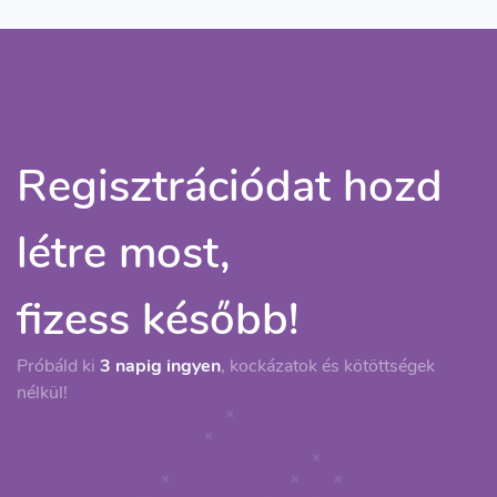
Regisztrációdat hozd
létre most,
fizess később!
Próbáld ki
3 napig ingyen
, kockázatok és kötöttségek
nélkül!