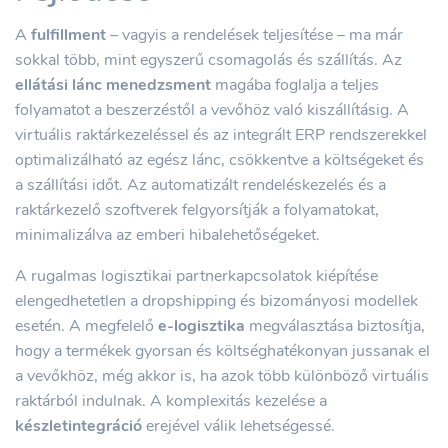
A
fulfillment
– vagyis a rendelések teljesítése – ma már
sokkal több, mint egyszerű csomagolás és szállítás. Az
ellátási lánc menedzsment
magába foglalja a teljes
folyamatot a beszerzéstől a vevőhöz való kiszállításig. A
virtuális raktárkezeléssel és az integrált ERP rendszerekkel
optimalizálható az egész lánc, csökkentve a költségeket és
a szállítási időt. Az automatizált rendeléskezelés és a
raktárkezelő szoftverek felgyorsítják a folyamatokat,
minimalizálva az emberi hibalehetőségeket.
A rugalmas logisztikai partnerkapcsolatok kiépítése
elengedhetetlen a dropshipping és bizományosi modellek
esetén. A megfelelő
e-logisztika
megválasztása biztosítja,
hogy a termékek gyorsan és költséghatékonyan jussanak el
a vevőkhöz, még akkor is, ha azok több különböző virtuális
raktárból indulnak. A komplexitás kezelése a
készletintegráció
erejével válik lehetségessé.