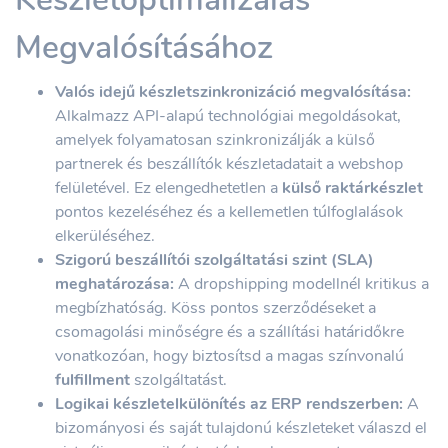
Megvalósításához
Valós idejű készletszinkronizáció megvalósítása:
Alkalmazz API-alapú technológiai megoldásokat,
amelyek folyamatosan szinkronizálják a külső
partnerek és beszállítók készletadatait a webshop
felületével. Ez elengedhetetlen a
külső raktárkészlet
pontos kezeléséhez és a kellemetlen túlfoglalások
elkerüléséhez.
Szigorú beszállítói szolgáltatási szint (SLA)
meghatározása:
A dropshipping modellnél kritikus a
megbízhatóság. Köss pontos szerződéseket a
csomagolási minőségre és a szállítási határidőkre
vonatkozóan, hogy biztosítsd a magas színvonalú
fulfillment
szolgáltatást.
Logikai készletelkülönítés az ERP rendszerben:
A
bizományosi és saját tulajdonú készleteket válaszd el