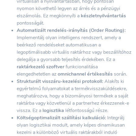
virtuálisan a nyilvántartásban, hogy pontosan
nyomon követhető legyen az árrés és a pénzügyi
elszámolás. Ez megkönnyíti a
készletnyilvántartás
pontosságát.
Automatizált rendelés-irányítás (Order Routing):
Implementálj olyan intelligens rendszert, amely a
beérkező rendeléseket automatikusan a
legoptimálisabb virtuális raktárhoz vagy beszállítóhoz
delegálja a gyorsabb teljesítés érdekében. Ez a
raktárkezelő szoftver
funkcionalitása
elengedhetetlen az
omnichannel értékesítés
során.
Strukturált visszáru-kezelési protokoll:
Alakíts ki
egyértelmű folyamatokat a termékvisszaküldésekre,
meghatározva, hogy a bizományosi termékek a saját
raktárba vagy közvetlenül a partnerhez érkezzenek-e
vissza. Ez a
logisztika
létfontosságú része.
Költségoptimalizált szállítási kalkuláció:
Integrálj
olyan logisztikai modult, amely képes dinamikusan
kezelni a különböző virtuális raktárakból induló