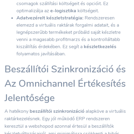
csomagok szállítási költségeit és opcióit. Ez
optimalizálja az
e-logisztika
költségeit.
Adatvezérelt készletstratégia:
Rendszeresen
elemezd a virtuális raktárak forgalmi adatait, és a
legnépszerűbb termékeket próbáld saját készletre
venni a magasabb profitmarzs és a kontrolláltabb
kiszállítás érdekében. Ez segít a
készletkezelés
folyamatos javításában.
Beszállítói Szinkronizáció és
Az Omnichannel Értékesítés
Jelentősége
A hatékony
beszállítói szinkronizáció
alapköve a virtuális
raktárkezelésnek. Egy jól működő ERP rendszeren
keresztül a webshopod azonnal értesül a beszállítók
készletváltozásairól, ami minimálisra csökkenti a hibás