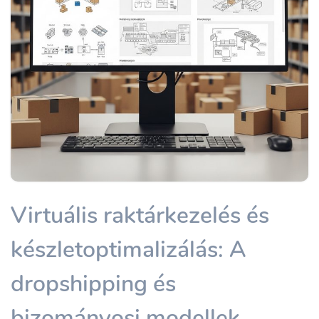
Virtuális raktárkezelés és
készletoptimalizálás: A
dropshipping és
bizományosi modellek