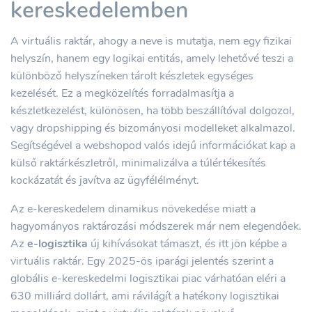
kereskedelemben
A virtuális raktár, ahogy a neve is mutatja, nem egy fizikai
helyszín, hanem egy logikai entitás, amely lehetővé teszi a
különböző helyszíneken tárolt készletek egységes
kezelését. Ez a megközelítés forradalmasítja a
készletkezelést, különösen, ha több beszállítóval dolgozol,
vagy dropshipping és bizományosi modelleket alkalmazol.
Segítségével a webshopod valós idejű információkat kap a
külső raktárkészletről, minimalizálva a túlértékesítés
kockázatát és javítva az ügyfélélményt.
Az e-kereskedelem dinamikus növekedése miatt a
hagyományos raktározási módszerek már nem elegendőek.
Az
e-logisztika
új kihívásokat támaszt, és itt jön képbe a
virtuális raktár. Egy 2025-ös iparági jelentés szerint a
globális e-kereskedelmi logisztikai piac várhatóan eléri a
630 milliárd dollárt, ami rávilágít a hatékony logisztikai