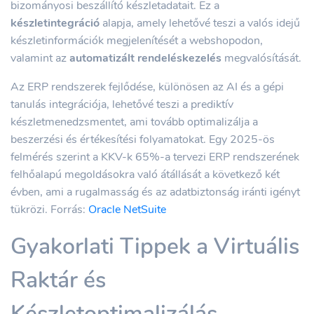
bizományosi beszállító készletadatait. Ez a
készletintegráció
alapja, amely lehetővé teszi a valós idejű
készletinformációk megjelenítését a webshopodon,
valamint az
automatizált rendeléskezelés
megvalósítását.
Az ERP rendszerek fejlődése, különösen az AI és a gépi
tanulás integrációja, lehetővé teszi a prediktív
készletmenedzsmentet, ami tovább optimalizálja a
beszerzési és értékesítési folyamatokat. Egy 2025-ös
felmérés szerint a KKV-k 65%-a tervezi ERP rendszerének
felhőalapú megoldásokra való átállását a következő két
évben, ami a rugalmasság és az adatbiztonság iránti igényt
tükrözi. Forrás:
Oracle NetSuite
Gyakorlati Tippek a Virtuális
Raktár és
Készletoptimalizálás