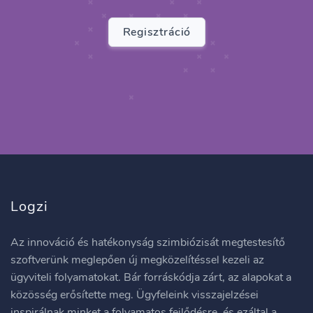
Regisztráció
Logzi
Az innováció és hatékonyság szimbiózisát megtestesítő
szoftverünk meglepően új megközelítéssel kezeli az
ügyviteli folyamatokat. Bár forráskódja zárt, az alapokat a
közösség erősítette meg. Ügyfeleink visszajelzései
inspirálnak minket a folyamatos fejlődésre, és ezáltal a