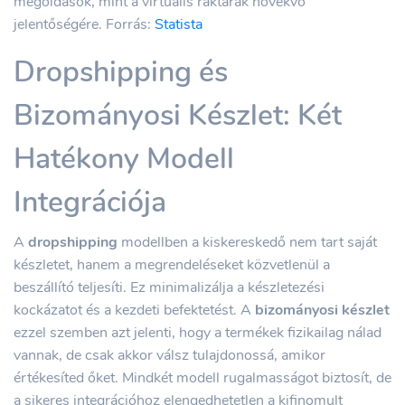
megoldások, mint a virtuális raktárak növekvő
jelentőségére. Forrás:
Statista
Dropshipping és
Bizományosi Készlet: Két
Hatékony Modell
Integrációja
A
dropshipping
modellben a kiskereskedő nem tart saját
készletet, hanem a megrendeléseket közvetlenül a
beszállító teljesíti. Ez minimalizálja a készletezési
kockázatot és a kezdeti befektetést. A
bizományosi készlet
ezzel szemben azt jelenti, hogy a termékek fizikailag nálad
vannak, de csak akkor válsz tulajdonossá, amikor
értékesíted őket. Mindkét modell rugalmasságot biztosít, de
a sikeres integrációhoz elengedhetetlen a kifinomult