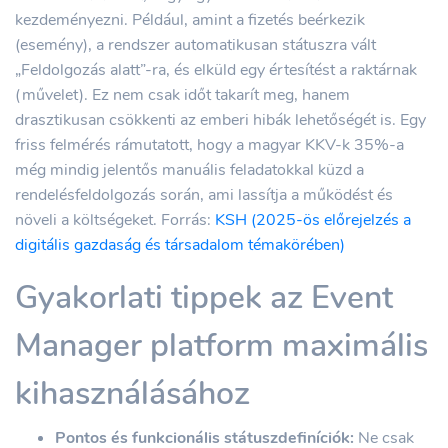
kezdeményezni. Például, amint a fizetés beérkezik
(esemény), a rendszer automatikusan státuszra vált
„Feldolgozás alatt”-ra, és elküld egy értesítést a raktárnak
(művelet). Ez nem csak időt takarít meg, hanem
drasztikusan csökkenti az emberi hibák lehetőségét is. Egy
friss felmérés rámutatott, hogy a magyar KKV-k 35%-a
még mindig jelentős manuális feladatokkal küzd a
rendelésfeldolgozás során, ami lassítja a működést és
növeli a költségeket. Forrás:
KSH (2025-ös előrejelzés a
digitális gazdaság és társadalom témakörében)
Gyakorlati tippek az Event
Manager platform maximális
kihasználásához
Pontos és funkcionális státuszdefiníciók:
Ne csak