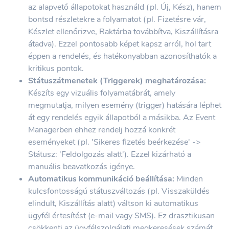
az alapvető állapotokat használd (pl. Új, Kész), hanem
bontsd részletekre a folyamatot (pl. Fizetésre vár,
Készlet ellenőrizve, Raktárba továbbítva, Kiszállításra
átadva). Ezzel pontosabb képet kapsz arról, hol tart
éppen a rendelés, és hatékonyabban azonosíthatók a
kritikus pontok.
Státuszátmenetek (Triggerek) meghatározása:
Készíts egy vizuális folyamatábrát, amely
megmutatja, milyen esemény (trigger) hatására léphet
át egy rendelés egyik állapotból a másikba. Az Event
Managerben ehhez rendelj hozzá konkrét
eseményeket (pl. 'Sikeres fizetés beérkezése' ->
Státusz: 'Feldolgozás alatt'). Ezzel kizárható a
manuális beavatkozás igénye.
Automatikus kommunikáció beállítása:
Minden
kulcsfontosságú státuszváltozás (pl. Visszaküldés
elindult, Kiszállítás alatt) váltson ki automatikus
ügyfél értesítést (e-mail vagy SMS). Ez drasztikusan
csökkenti az ügyfélszolgálati megkeresések számát,