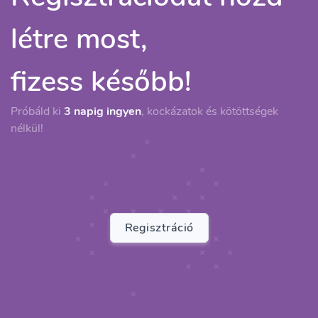
létre most,
fizess később!
Próbáld ki
3 napig ingyen
, kockázatok és kötöttségek
nélkül!
Regisztráció