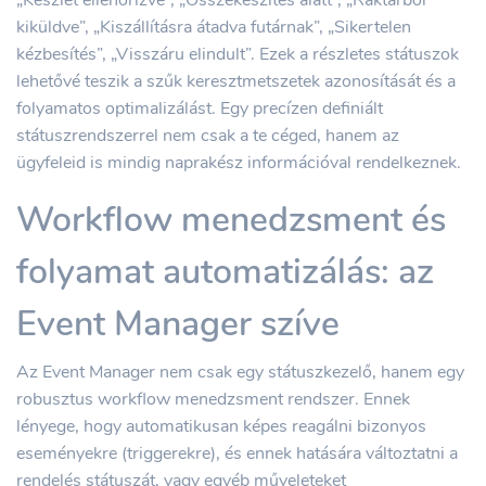
„Készlet ellenőrizve”, „Összekészítés alatt”, „Raktárból
kiküldve”, „Kiszállításra átadva futárnak”, „Sikertelen
kézbesítés”, „Visszáru elindult”. Ezek a részletes státuszok
lehetővé teszik a szűk keresztmetszetek azonosítását és a
folyamatos optimalizálást. Egy precízen definiált
státuszrendszerrel nem csak a te céged, hanem az
ügyfeleid is mindig naprakész információval rendelkeznek.
Workflow menedzsment és
folyamat automatizálás: az
Event Manager szíve
Az Event Manager nem csak egy státuszkezelő, hanem egy
robusztus workflow menedzsment rendszer. Ennek
lényege, hogy automatikusan képes reagálni bizonyos
eseményekre (triggerekre), és ennek hatására változtatni a
rendelés státuszát, vagy egyéb műveleteket