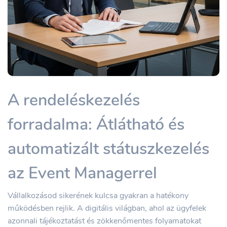
A rendeléskezelés
forradalma: Átlátható és
automatizált státuszkezelés
az Event Managerrel
Vállalkozásod sikerének kulcsa gyakran a hatékony
működésben rejlik. A digitális világban, ahol az ügyfelek
azonnali tájékoztatást és zökkenőmentes folyamatokat