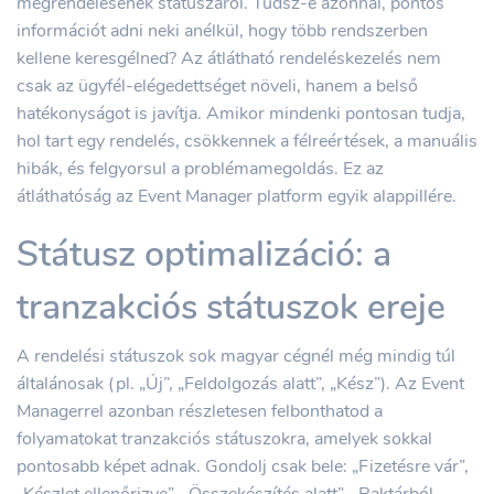
megrendelésének státuszáról. Tudsz-e azonnal, pontos
információt adni neki anélkül, hogy több rendszerben
kellene keresgélned? Az átlátható rendeléskezelés nem
csak az ügyfél-elégedettséget növeli, hanem a belső
hatékonyságot is javítja. Amikor mindenki pontosan tudja,
hol tart egy rendelés, csökkennek a félreértések, a manuális
hibák, és felgyorsul a problémamegoldás. Ez az
átláthatóság az Event Manager platform egyik alappillére.
Státusz optimalizáció: a
tranzakciós státuszok ereje
A rendelési státuszok sok magyar cégnél még mindig túl
általánosak (pl. „Új”, „Feldolgozás alatt”, „Kész”). Az Event
Managerrel azonban részletesen felbonthatod a
folyamatokat tranzakciós státuszokra, amelyek sokkal
pontosabb képet adnak. Gondolj csak bele: „Fizetésre vár”,