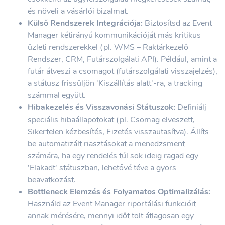
és növeli a vásárlói bizalmat.
Külső Rendszerek Integrációja:
Biztosítsd az Event
Manager kétirányú kommunikációját más kritikus
üzleti rendszerekkel (pl. WMS – Raktárkezelő
Rendszer, CRM, Futárszolgálati API). Például, amint a
futár átveszi a csomagot (futárszolgálati visszajelzés),
a státusz frissüljön 'Kiszállítás alatt'-ra, a tracking
számmal együtt.
Hibakezelés és Visszavonási Státuszok:
Definiálj
speciális hibaállapotokat (pl. Csomag elveszett,
Sikertelen kézbesítés, Fizetés visszautasítva). Állíts
be automatizált riasztásokat a menedzsment
számára, ha egy rendelés túl sok ideig ragad egy
'Elakadt' státuszban, lehetővé téve a gyors
beavatkozást.
Bottleneck Elemzés és Folyamatos Optimalizálás:
Használd az Event Manager riportálási funkcióit
annak mérésére, mennyi időt tölt átlagosan egy