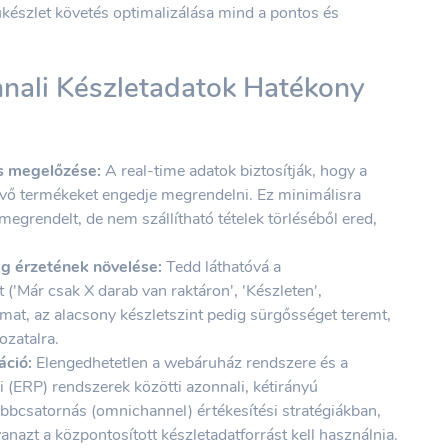
ukészlet követés optimalizálása mind a pontos és
nnali Készletadatok Hatékony
és megelőzése:
A real-time adatok biztosítják, hogy a
lévő termékeket engedje megrendelni. Ez minimálisra
 megrendelt, de nem szállítható tételek törléséből ered,
ég érzetének növelése:
Tedd láthatóvá a
 ('Már csak X darab van raktáron', 'Készleten',
almat, az alacsony készletszint pedig sürgősséget teremt,
ozatalra.
áció:
Elengedhetetlen a webáruház rendszere és a
i (ERP) rendszerek közötti azonnali, kétirányú
öbbcsatornás (omnichannel) értékesítési stratégiákban,
nazt a központosított készletadatforrást kell használnia.