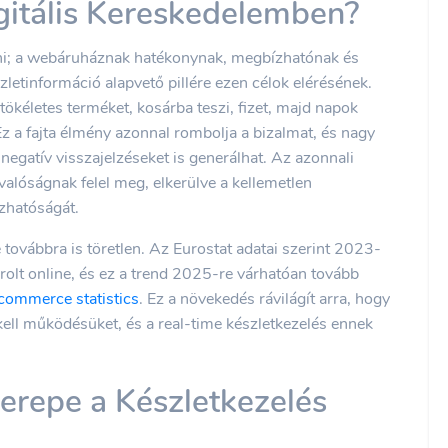
gitális Kereskedelemben?
ni; a webáruháznak hatékonynak, megbízhatónak és
zletinformáció alapvető pillére ezen célok elérésének.
tökéletes terméket, kosárba teszi, fizet, majd napok
Ez a fajta élmény azonnal rombolja a bizalmat, és nagy
, negatív visszajelzéseket is generálhat. Az azonnali
a valóságnak felel meg, elkerülve a kellemetlen
zhatóságát.
vábbra is töretlen. Az Eurostat adatai szerint 2023-
lt online, és ez a trend 2025-re várhatóan tovább
-commerce statistics
. Ez a növekedés rávilágít arra, hogy
ell működésüket, és a real-time készletkezelés ennek
repe a Készletkezelés