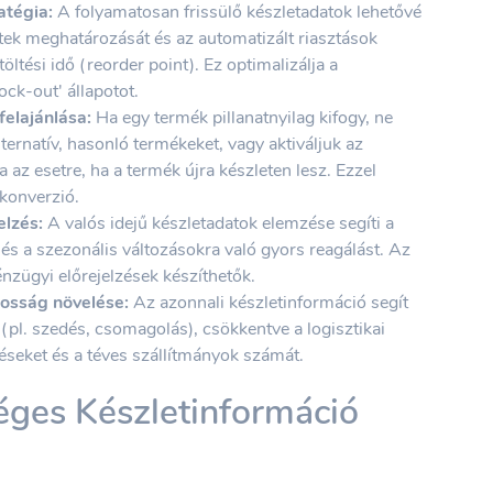
atégia:
A folyamatosan frissülő készletadatok lehetővé
ntek meghatározását és az automatizált riasztások
töltési idő (reorder point). Ez optimalizálja a
ock-out' állapotot.
felajánlása:
Ha egy termék pillanatnyilag kifogy, ne
lternatív, hasonló termékeket, vagy aktiváljuk az
a az esetre, ha a termék újra készleten lesz. Ezzel
konverzió.
elzés:
A valós idejű készletadatok elemzése segíti a
és a szezonális változásokra való gyors reagálást. Az
zügyi előrejelzések készíthetők.
tosság növelése:
Az azonnali készletinformáció segít
 (pl. szedés, csomagolás), csökkentve a logisztikai
séseket és a téves szállítmányok számát.
ges Készletinformáció