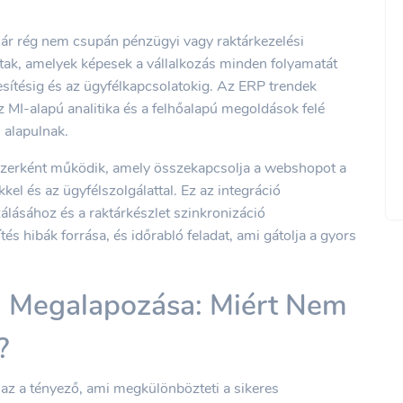
már rég nem csupán pénzügyi vagy raktárkezelési
ltak, amelyek képesek a vállalkozás minden folyamatát
ékesítésig és az ügyfélkapcsolatokig. Az ERP trendek
MI-alapú analitika és a felhőalapú megoldások felé
 alapulnak.
szerként működik, amely összekapcsolja a webshopot a
ekkel és az ügyfélszolgálattal. Ez az integráció
álásához és a raktárkészlet szinkronizáció
és hibák forrása, és időrabló feladat, ami gátolja a gyors
) Megalapozása: Miért Nem
?
az a tényező, ami megkülönbözteti a sikeres