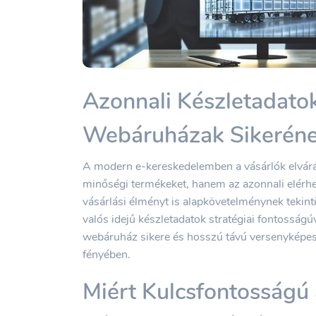
Azonnali Készletadato
Webáruházak Sikeréne
A modern e-kereskedelemben a vásárlók elvár
minőségi termékeket, hanem az azonnali elérhet
vásárlási élményt is alapkövetelménynek tekintik
valós idejű készletadatok stratégiai fontosságú
webáruház sikere és hosszú távú versenyképes
fényében.
Miért Kulcsfontosságú