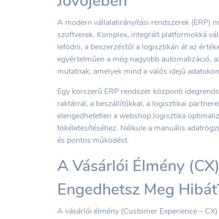
Jövőjében
A modern vállalatirányítási rendszerek (ERP) 
szoftverek. Komplex, integrált platformokká vá
lefödni, a beszerzéstől a logisztikán át az ért
egyértelműen a még nagyobb automatizáció, az 
mutatnak, amelyek mind a valós idejű adatokon
Egy korszerű ERP rendszer központi idegrend
raktárral, a beszállítókkal, a logisztikai partner
elengedhetetlen a webshop logisztika optimaliz
tökéletesítéséhez. Nélküle a manuális adatrögzít
és pontos működést.
A Vásárlói Élmény (CX
Engedhetsz Meg Hibát
A vásárlói élmény (Customer Experience – CX) 