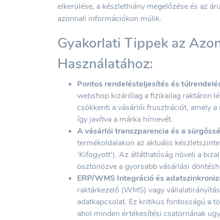
elkerülése, a készlethiány megelőzése és az ár
azonnali információkon múlik.
Gyakorlati Tippek az Azo
Használatához:
Pontos rendelésteljesítés és túlrendel
webshop kizárólag a fizikailag raktáron 
csökkenti a vásárlói frusztrációt, amely a
így javítva a márka hírnevét.
A vásárlói transzparencia és a sürgőss
termékoldalakon az aktuális készletszintet
'Kifogyott'). Az átláthatóság növeli a biz
ösztönözve a gyorsabb vásárlási döntésh
ERP/WMS Integráció és adatszinkroniz
raktárkezelő (WMS) vagy vállalatirányítás
adatkapcsolat. Ez kritikus fontosságú a t
ahol minden értékesítési csatornának ugya