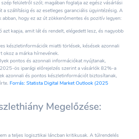
zép felületről szól; magában foglalja az egész vásárlási
 a szállításig és az esetleges garanciális ügyintézésig. A
k abban, hogy ez az út zökkenőmentes és pozitív legyen:
azt kapja, amit lát és rendelt, elégedett lesz, és nagyobb
es készletinformációk miatti törlések, késések azonnali
rt okoz a márka hírnevének.
ek pontos és azonnali információkat nyújtanak,
2025-ös iparági előrejelzés szerint a vásárlók 82%-a
ek azonnali és pontos készletinformációt biztosítanak,
érte.
Forrás: Statista Digital Market Outlook (2025
szlethiány Megelőzése:
 a teljes logisztikai láncban kritikusak. A túlrendelés