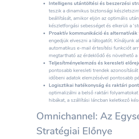
Intelligens utántöltési és beszerzési str
teszik a dinamikus biztonsági készletszi
beállítását, amikor eljön az optimális után
készletforgási sebességet és elkerüli a 'st
Proaktív kommunikáció és alternatívák 
engedjük elveszni a látogatót. Kínáljunk a
automatikus e-mail értesítési funkciót arr
megtartható az érdeklődő és növelhető a 
Teljesítményelemzés és keresleti előrej
pontosabb keresleti trendek azonosítását 
időbeni adatok elemzésével pontosabb pén
Logisztikai hatékonyság és raktári pon
optimalizálni a belső raktári folyamatokat
hibákat, a szállítási láncban keletkező ké
Omnichannel: Az Egysé
Stratégiai Előnye