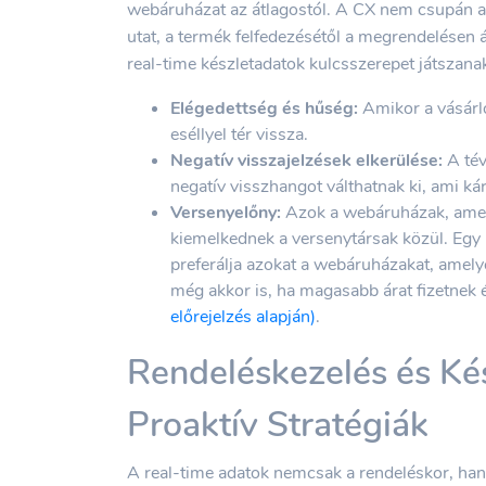
webáruházat az átlagostól. A CX nem csupán a s
utat, a termék felfedezésétől a megrendelésen át
real-time készletadatok kulcsszerepet játszana
Elégedettség és hűség:
Amikor a vásárló 
eséllyel tér vissza.
Negatív visszajelzések elkerülése:
A tév
negatív visszhangot válthatnak ki, ami ká
Versenyelőny:
Azok a webáruházak, amely
kiemelkednek a versenytársak közül. Egy 
preferálja azokat a webáruházakat, amely
még akkor is, ha magasabb árat fizetnek 
előrejelzés alapján)
.
Rendeléskezelés és Ké
Proaktív Stratégiák
A real-time adatok nemcsak a rendeléskor, hanem