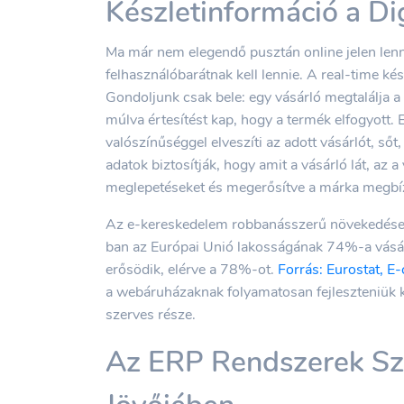
Készletinformáció a Di
Ma már nem elegendő pusztán online jelen len
felhasználóbarátnak kell lennie. A real-time kés
Gondoljunk csak bele: egy vásárló megtalálja a 
múlva értesítést kap, hogy a termék elfogyott. 
valószínűséggel elveszíti az adott vásárlót, sőt
adatok biztosítják, hogy amit a vásárló lát, az 
meglepetéseket és megerősítve a márka megbí
Az e-kereskedelem robbanásszerű növekedése to
ban az Európai Unió lakosságának 74%-a vásáro
erősödik, elérve a 78%-ot.
Forrás: Eurostat, E
a webáruházaknak folyamatosan fejleszteniük k
szerves része.
Az ERP Rendszerek Sze