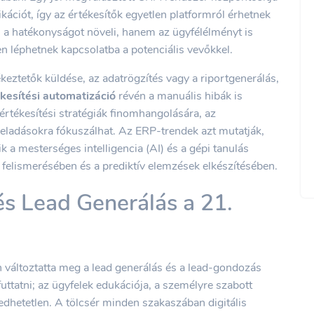
ációt, így az értékesítők egyetlen platformról érhetnek
 a hatékonyságot növeli, hanem az ügyfélélményt is
ben léphetnek kapcsolatba a potenciális vevőkkel.
keztetők küldése, az adatrögzítés vagy a riportgenerálás,
kesítési automatizáció
révén a manuális hibák is
értékesítési stratégiák finomhangolására, az
 eladásokra fókuszálhat. Az ERP-trendek azt mutatják,
 a mesterséges intelligencia (AI) és a gépi tanulás
 felismerésében és a prediktív elemzések elkészítésében.
 és Lead Generálás a 21.
 változtatta meg a lead generálás és a lead-gondozás
ttatni; az ügyfelek edukációja, a személyre szabott
edhetetlen. A tölcsér minden szakaszában digitális