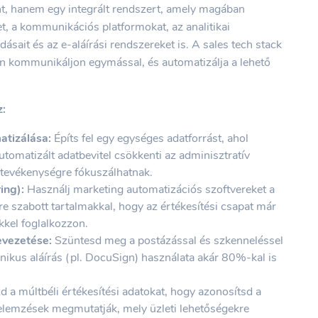
nt, hanem egy integrált rendszert, amely magában
et, a kommunikációs platformokat, az analitikai
ásait és az e-aláírási rendszereket is. A sales tech stack
 kommunikáljon egymással, és automatizálja a lehető
z:
atizálása:
Építs fel egy egységes adatforrást, ahol
tomatizált adatbevitel csökkenti az adminisztratív
si tevékenységre fókuszálhatnak.
ing):
Használj marketing automatizációs szoftvereket a
e szabott tartalmakkal, hogy az értékesítési csapat már
kkel foglalkozzon.
evezetése:
Szüntesd meg a postázással és szkenneléssel
ronikus aláírás (pl. DocuSign) használata akár 80%-kal is
 a múltbéli értékesítési adatokat, hogy azonosítsd a
 elemzések megmutatják, mely üzleti lehetőségekre