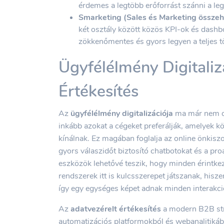
érdemes a legtöbb erőforrást szánni a l
Smarketing (Sales és Marketing összeh
két osztály között közös KPI-ok és dashb
zökkenőmentes és gyors legyen a teljes t
Ügyfélélmény Digitaliz
Értékesítés
Az
ügyfélélmény digitalizációja
ma már nem op
inkább azokat a cégeket preferálják, amelyek kö
kínálnak. Ez magában foglalja az online önkiszo
gyors válaszidőt biztosító chatbotokat és a pro
eszközök lehetővé teszik, hogy minden érintk
rendszerek itt is kulcsszerepet játszanak, hisze
így egy egységes képet adnak minden interakci
Az
adatvezérelt értékesítés
a modern B2B str
automatizációs platformokból és webanalitiká