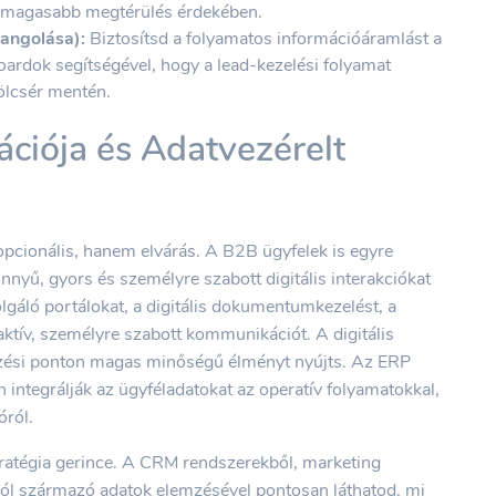
egmagasabb megtérülés érdekében.
angolása):
Biztosítsd a folyamatos információáramlást a
oardok segítségével, hogy a lead-kezelési folyamat
ölcsér mentén.
ációja és Adatvezérelt
cionális, hanem elvárás. A B2B ügyfelek is egyre
nnyű, gyors és személyre szabott digitális interakciókat
lgáló portálokat, a digitális dokumentumkezelést, a
aktív, személyre szabott kommunikációt. A digitális
ezési ponton magas minőségű élményt nyújts. Az ERP
n integrálják az ügyféladatokat az operatív folyamatokkal,
óról.
atégia gerince. A CRM rendszerekből, marketing
ból származó adatok elemzésével pontosan láthatod, mi