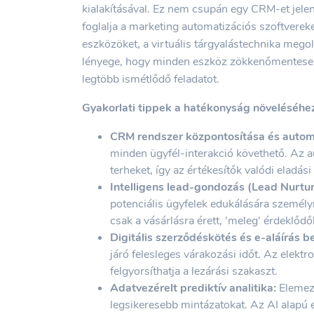
kialakításával. Ez nem csupán egy CRM-et jele
foglalja a marketing automatizációs szoftverek
eszközöket, a virtuális tárgyalástechnika megold
lényege, hogy minden eszköz zökkenőmentesen
legtöbb ismétlődő feladatot.
Gyakorlati tippek a hatékonyság növeléséhe
CRM rendszer központosítása és autom
minden ügyfél-interakció követhető. Az au
terheket, így az értékesítők valódi eladá
Intelligens lead-gondozás (Lead Nurtur
potenciális ügyfelek edukálására személyr
csak a vásárlásra érett, 'meleg' érdeklődő
Digitális szerződéskötés és e-aláírás b
járó felesleges várakozási időt. Az elekt
felgyorsíthatja a lezárási szakaszt.
Adatvezérelt prediktív analitika:
Elemezd
legsikeresebb mintázatokat. Az AI alapú