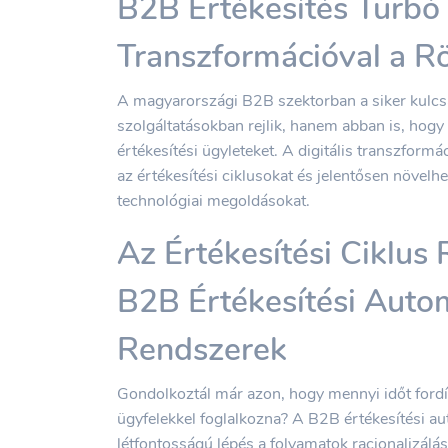
B2B Értékesítés Turbó 
Transzformációval a R
A magyarországi B2B szektorban a siker kulc
szolgáltatásokban rejlik, hanem abban is, hogy
értékesítési ügyleteket. A digitális transzfor
az értékesítési ciklusokat és jelentősen növe
technológiai megoldásokat.
Az Értékesítési Ciklus
B2B Értékesítési Auto
Rendszerek
Gondolkoztál már azon, hogy mennyi időt fordít
ügyfelekkel foglalkozna? A B2B értékesítési 
létfontosságú lépés a folyamatok racionalizál