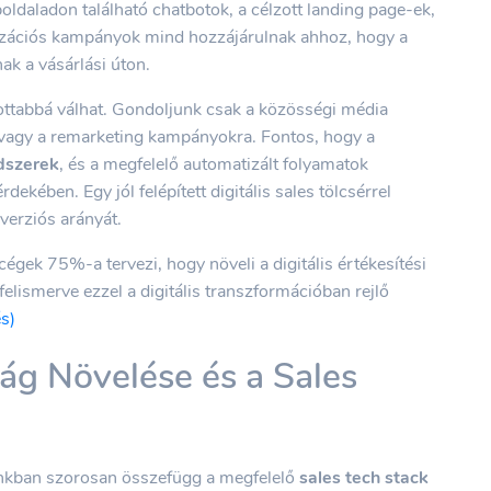
ldaladon található chatbotok, a célzott landing page-ek,
tizációs kampányok mind hozzájárulnak ahhoz, hogy a
ak a vásárlási úton.
zottabbá válhat. Gondoljunk csak a közösségi média
 vagy a remarketing kampányokra. Fontos, hogy a
dszerek
, és a megfelelő automatizált folyamatok
ekében. Egy jól felépített digitális sales tölcsérrel
verziós arányát.
égek 75%-a tervezi, hogy növeli a digitális értékesítési
felismerve ezzel a digitális transzformációban rejlő
és)
ág Növelése és a Sales
nkban szorosan összefügg a megfelelő
sales tech stack