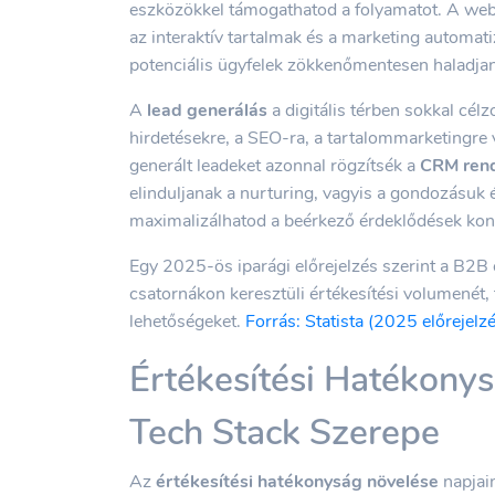
eszközökkel támogathatod a folyamatot. A webo
az interaktív tartalmak és a marketing automa
potenciális ügyfelek zökkenőmentesen haladjan
A
lead generálás
a digitális térben sokkal cél
hirdetésekre, a SEO-ra, a tartalommarketingre
generált leadeket azonnal rögzítsék a
CRM ren
elinduljanak a nurturing, vagyis a gondozásuk érd
maximalizálhatod a beérkező érdeklődések kon
Egy 2025-ös iparági előrejelzés szerint a B2B c
csatornákon keresztüli értékesítési volumenét, 
lehetőségeket.
Forrás: Statista (2025 előrejelz
Értékesítési Hatékonys
Tech Stack Szerepe
Az
értékesítési hatékonyság növelése
napjai