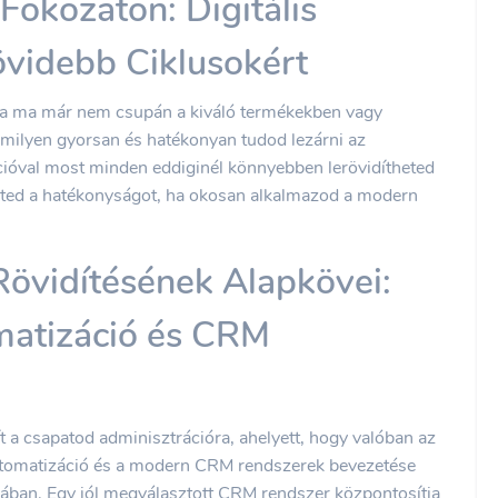
Fokozaton: Digitális
övidebb Ciklusokért
sa ma már nem csupán a kiváló termékekben vagy
 milyen gyorsan és hatékonyan tudod lezárni az
mációval most minden eddiginél könnyebben lerövidítheted
lheted a hatékonyságot, ha okosan alkalmazod a modern
 Rövidítésének Alapkövei:
matizáció és CRM
 a csapatod adminisztrációra, ahelyett, hogy valóban az
automatizáció és a modern CRM rendszerek bevezetése
ásában. Egy jól megválasztott CRM rendszer központosítja