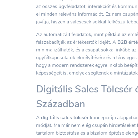
az összes ügyféladatot, interakciót és kommunik
el minden releváns információt. Ez nem csupán
javítja, hiszen a salesesek sokkal felkészülteb
Az automatizált feladatok, mint például az emlé
felszabadítják az értékesítők idejét. A
B2B érté
minimalizálhatók, és a csapat sokkal inkább az 
ügyfélkapcsolatok elmélyítésére és a tényleges
hogy a modern rendszerek egyre inkább beépítik
képességeit is, amelyek segítenek a mintázatok
Digitális Sales Tölcsér
Században
A
digitális sales tölcsér
koncepciója alapjaiban
módját. Ma már nem elég csupán hirdetéseket fu
tartalom biztosítása és a bizalom építése eleng