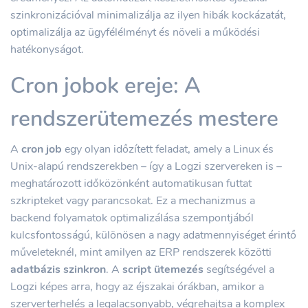
szinkronizációval minimalizálja az ilyen hibák kockázatát,
optimalizálja az ügyfélélményt és növeli a működési
hatékonyságot.
Cron jobok ereje: A
rendszerütemezés mestere
A
cron job
egy olyan időzített feladat, amely a Linux és
Unix-alapú rendszerekben – így a Logzi szervereken is –
meghatározott időközönként automatikusan futtat
szkripteket vagy parancsokat. Ez a mechanizmus a
backend folyamatok optimalizálása szempontjából
kulcsfontosságú, különösen a nagy adatmennyiséget érintő
műveleteknél, mint amilyen az ERP rendszerek közötti
adatbázis szinkron
. A
script ütemezés
segítségével a
Logzi képes arra, hogy az éjszakai órákban, amikor a
szerverterhelés a legalacsonyabb, végrehajtsa a komplex