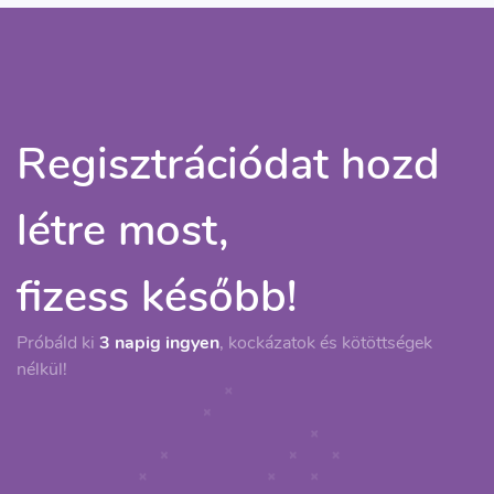
Regisztrációdat hozd
létre most,
fizess később!
Próbáld ki
3 napig ingyen
, kockázatok és kötöttségek
nélkül!