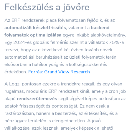
Felkészülés a jövőre
Az ERP rendszerek piaca folyamatosan fejlődik, és az
automatizált készletfrissítés
, valamint a
backend
folyamatok optimalizálása
egyre inkább alapkövetelmény.
Egy 2024-es globális felmérés szerint a vállalatok 75%-a
tervezi, hogy az elkövetkező két évben tovább növeli
automatizálási beruházásait az üzleti folyamatok terén,
elsősorban a hatékonyság és a költségcsökkentés
érdekében.
Forrás: Grand View Research
A Logzi pontosan ezekre a trendekre reagál, és egy olyan
rugalmas, moduláris ERP rendszert kínál, amely a cron job
alapú
rendszerütemezés
segítségével képes biztosítani az
adatok frissességét és pontosságát. Ez nem csak a
raktározásban, hanem a beszerzés, az értékesítés, és a
pénzügyek területén is elengedhetetlen. A jövő
vállalkozásai azok lesznek, amelyek képesek a lehető