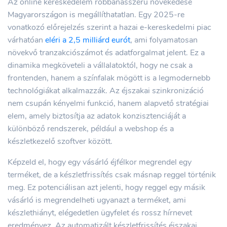
Az online kereskedelem robbanásszerű növekedése
Magyarországon is megállíthatatlan. Egy 2025-re
vonatkozó előrejelzés szerint a hazai e-kereskedelmi piac
várhatóan
eléri a 2,5 milliárd eurót
, ami folyamatosan
növekvő tranzakciószámot és adatforgalmat jelent. Ez a
dinamika megköveteli a vállalatoktól, hogy ne csak a
frontenden, hanem a színfalak mögött is a legmodernebb
technológiákat alkalmazzák. Az éjszakai szinkronizáció
nem csupán kényelmi funkció, hanem alapvető stratégiai
elem, amely biztosítja az adatok konzisztenciáját a
különböző rendszerek, például a webshop és a
készletkezelő szoftver között.
Képzeld el, hogy egy vásárló éjfélkor megrendel egy
terméket, de a készletfrissítés csak másnap reggel történik
meg. Ez potenciálisan azt jelenti, hogy reggel egy másik
vásárló is megrendelheti ugyanazt a terméket, ami
készlethiányt, elégedetlen ügyfelet és rossz hírnevet
eredményez. Az automatizált készletfrissítés éjszakai