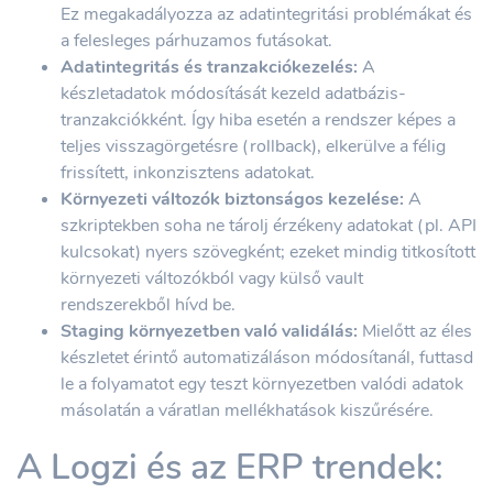
Ez megakadályozza az adatintegritási problémákat és
a felesleges párhuzamos futásokat.
Adatintegritás és tranzakciókezelés:
A
készletadatok módosítását kezeld adatbázis-
tranzakciókként. Így hiba esetén a rendszer képes a
teljes visszagörgetésre (rollback), elkerülve a félig
frissített, inkonzisztens adatokat.
Környezeti változók biztonságos kezelése:
A
szkriptekben soha ne tárolj érzékeny adatokat (pl. API
kulcsokat) nyers szövegként; ezeket mindig titkosított
környezeti változókból vagy külső vault
rendszerekből hívd be.
Staging környezetben való validálás:
Mielőtt az éles
készletet érintő automatizáláson módosítanál, futtasd
le a folyamatot egy teszt környezetben valódi adatok
másolatán a váratlan mellékhatások kiszűrésére.
A Logzi és az ERP trendek: