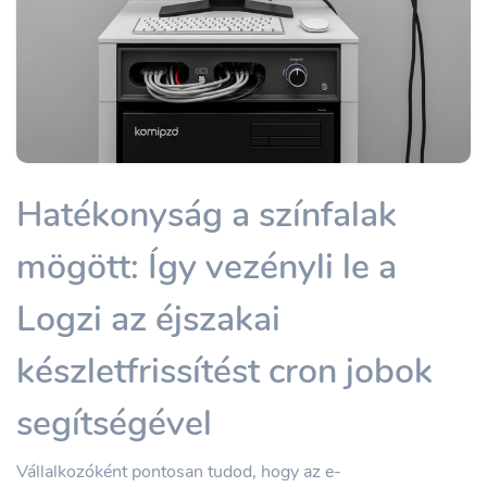
Hatékonyság a színfalak
mögött: Így vezényli le a
Logzi az éjszakai
készletfrissítést cron jobok
segítségével
Vállalkozóként pontosan tudod, hogy az e-