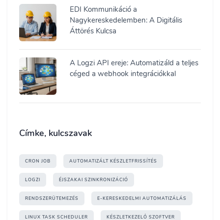
EDI Kommunikáció a
Nagykereskedelemben: A Digitális
Áttörés Kulcsa
A Logzi API ereje: Automatizáld a teljes
céged a webhook integrációkkal
Címke, kulcszavak
CRON JOB
AUTOMATIZÁLT KÉSZLETFRISSÍTÉS
LOGZI
ÉJSZAKAI SZINKRONIZÁCIÓ
RENDSZERÜTEMEZÉS
E-KERESKEDELMI AUTOMATIZÁLÁS
LINUX TASK SCHEDULER
KÉSZLETKEZELŐ SZOFTVER