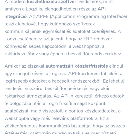
A modern
készletkezelő szoftver
rendszerek, mint
amilyen a Logzi is, elengedhetetlen része az
API
integráció
. Az API-k (Application Programming Interface)
teszik lehetővé, hogy különböző szoftverek
kommunikáljanak egymással és adatokat cseréljenek. A
Logzi esetében ez azt jelenti, hogy az ERP rendszer
könnyedén képes kapcsolódni a webshophoz, a
raktárkezelőhöz vagy éppen a beszállítói rendszerekhez.
Amikor az éjszakai
automatizált készletfrissítés
elindul
egy cron job révén, a Logzi az API-kon keresztül lekéri a
legfrissebb adatokat a kapcsolt rendszerekből. Ez lehet új
rendelés, visszáru, beszállítói beérkezés vagy akár
raktárközi átmozgatás. Az API-n keresztül érkező adatok
feldolgozása után a Logzi frissíti a saját központi
adatbázisát, majd visszatölti a pontos készletadatokat a
webshopba vagy más releváns platformokra. Ez a
zökkenőmentes kommunikáció biztosítja, hogy az összes
értékesítési csatornán mindig aktuális és megbízható