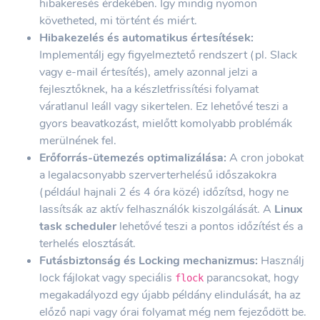
hibakeresés érdekében. Így mindig nyomon
követheted, mi történt és miért.
Hibakezelés és automatikus értesítések:
Implementálj egy figyelmeztető rendszert (pl. Slack
vagy e-mail értesítés), amely azonnal jelzi a
fejlesztőknek, ha a készletfrissítési folyamat
váratlanul leáll vagy sikertelen. Ez lehetővé teszi a
gyors beavatkozást, mielőtt komolyabb problémák
merülnének fel.
Erőforrás-ütemezés optimalizálása:
A cron jobokat
a legalacsonyabb szerverterhelésű időszakokra
(például hajnali 2 és 4 óra közé) időzítsd, hogy ne
lassítsák az aktív felhasználók kiszolgálását. A
Linux
task scheduler
lehetővé teszi a pontos időzítést és a
terhelés elosztását.
Futásbiztonság és Locking mechanizmus:
Használj
lock fájlokat vagy speciális
parancsokat, hogy
flock
megakadályozd egy újabb példány elindulását, ha az
előző napi vagy órai folyamat még nem fejeződött be.