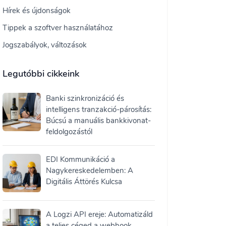
Hírek és újdonságok
Tippek a szoftver használatához
Jogszabályok, változások
Legutóbbi cikkeink
Banki szinkronizáció és
intelligens tranzakció-párosítás:
Búcsú a manuális bankkivonat-
feldolgozástól
EDI Kommunikáció a
Nagykereskedelemben: A
Digitális Áttörés Kulcsa
A Logzi API ereje: Automatizáld
a teljes céged a webhook