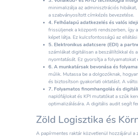
3. Vonalkód- és RFID technológia integ
minimalizálja az adminisztrációs hibákat, 
a szabványosított címkézés bevezetése.
4. Felhőalapú adatkezelés és valós idej
frissüljenek a központi rendszerben, így 
képet látja. Ez kulcsfontosságú az ellátás
5. Elektronikus adatcsere (EDI) a partn
számlákat digitálisan a beszállítókkal és a
nyomtatását. Ez gyorsítja a folyamatokat 
6. A munkatársak bevonása és folyama
múlik. Mutassa be a dolgozóknak, hogyan
és biztosítson gyakorlati oktatást. A vá
7. Folyamatos finomhangolás és digitáli
naplófájlokat és KPI mutatókat a szűk ke
optimalizálására. A digitális audit segít 
Zöld Logisztika és Kör
A papírmentes raktár közvetlenül hozzájárul a z