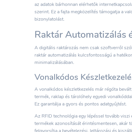
az adatok bárhonnan elérhetők internetkapcsola
szerint. Ez a fajta megközelítés támogatja a val
bizonylatolást.
Raktár Automatizálás é
A digitális raktározás nem csak szoftverről sz
raktár automatizálás kulcsfontosságú a hatéko
minimalizálásában.
Vonalkódos Készletkezelé
A vonalkódos készletkezelés már régóta bevált 
termék, raklap és tárolóhely egyedi vonalkóddal
Ez garantálja a gyors és pontos adatgyűjtést.
Az RFID technológia egy lépéssel tovább viszi 
termékek azonosítását érintésmentesen, akár t
felgyorsítja a bevételezési, leltározási és kisz