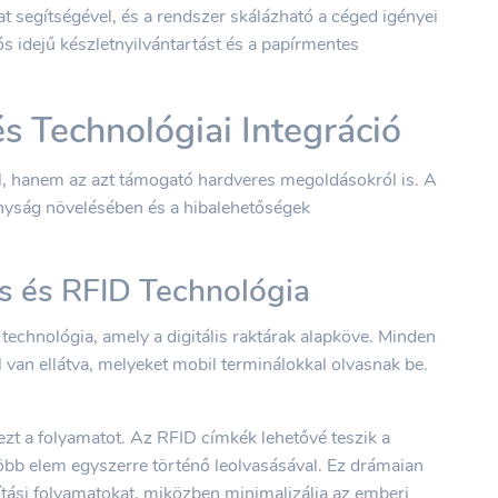
t segítségével, és a rendszer skálázható a céged igényei
ós idejű készletnyilvántartást és a papírmentes
s Technológiai Integráció
ól, hanem az azt támogató hardveres megoldásokról is. A
nyság növelésében és a hibalehetőségek
s és RFID Technológia
technológia, amely a digitális raktárak alapköve. Minden
 van ellátva, melyeket mobil terminálokkal olvasnak be.
ezt a folyamatot. Az RFID címkék lehetővé teszik a
öbb elem egyszerre történő leolvasásával. Ez drámaian
állítási folyamatokat, miközben minimalizálja az emberi