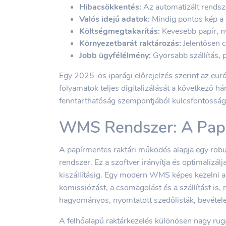
Hibacsökkentés:
Az automatizált rendsze
Valós idejű adatok:
Mindig pontos kép a k
Költségmegtakarítás:
Kevesebb papír, ny
Környezetbarát raktározás:
Jelentősen c
Jobb ügyfélélmény:
Gyorsabb szállítás, 
Egy 2025-ös iparági előrejelzés szerint az európ
folyamatok teljes digitalizálását a következő 
fenntarthatóság szempontjából kulcsfontosság
WMS Rendszer: A Papí
A papírmentes raktári működés alapja egy 
rendszer. Ez a szoftver irányítja és optimalizál
kiszállításig. Egy modern WMS képes kezelni a r
komissiózást, a csomagolást és a szállítást is, 
hagyományos, nyomtatott szedőlisták, bevételez
A felhőalapú raktárkezelés különösen nagy rug