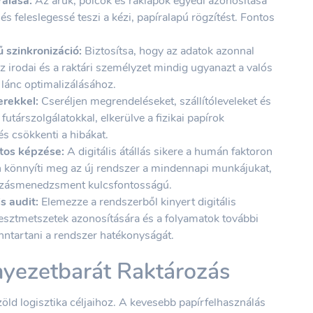
rálása:
Az áruk, polcok és raklapok egyedi azonosítása
és feleslegessé teszi a kézi, papíralapú rögzítést. Fontos
ű szinkronizáció:
Biztosítsa, hogy az adatok azonnal
az irodai és a raktári személyzet mindig ugyanazt a valós
i lánc optimalizálásához.
erekkel:
Cseréljen megrendeléseket, szállítóleveleket és
 futárszolgálatokkal, elkerülve a fizikai papírok
és csökkenti a hibákat.
tos képzése:
A digitális átállás sikere a humán faktoron
 könnyíti meg az új rendszer a mindennapi munkájukat,
ltozásmenedzsment kulcsfontosságú.
s audit:
Elemezze a rendszerből kinyert digitális
resztmetszetek azonosítására és a folyamatok további
fenntartani a rendszer hatékonyságát.
nyezetbarát Raktározás
öld logisztika céljaihoz. A kevesebb papírfelhasználás