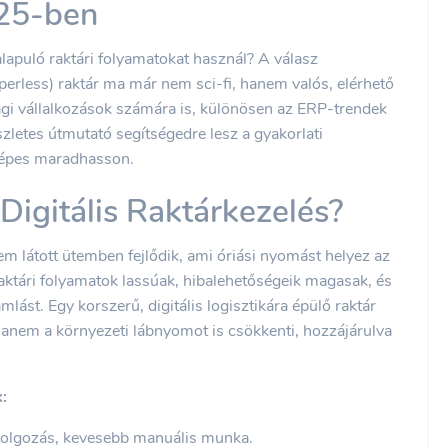
025-ben
lapuló raktári folyamatokat használ? A válasz
erless) raktár ma már nem sci-fi, hanem valós, elérhető
ági vállalkozások számára is, különösen az ERP-trendek
észletes útmutató segítségedre lesz a gyakorlati
képes maradhasson.
 Digitális Raktárkezelés?
m látott ütemben fejlődik, ami óriási nyomást helyez az
aktári folyamatok lassúak, hibalehetőségeik magasak, és
lást. Egy korszerű, digitális logisztikára épülő raktár
anem a környezeti lábnyomot is csökkenti, hozzájárulva
:
olgozás, kevesebb manuális munka.