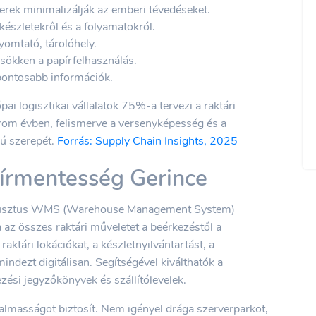
rek minimalizálják az emberi tévedéseket.
észletekről és a folyamatokról.
omtató, tárolóhely.
sökken a papírfelhasználás.
pontosabb információk.
ai logisztikai vállalatok 75%-a tervezi a raktári
három évben, felismerve a versenyképesség és a
ú szerepét.
Forrás: Supply Chain Insights, 2025
rmentesség Gerince
robusztus WMS (Warehouse Management System)
ja az összes raktári műveletet a beérkezéstől a
aktári lokációkat, a készletnyilvántartást, a
mindezt digitálisan. Segítségével kiválthatók a
ési jegyzőkönyvek és szállítólevelek.
almasságot biztosít. Nem igényel drága szerverparkot,