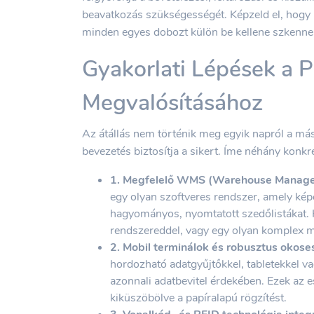
beavatkozás szükségességét. Képzeld el, hogy pe
minden egyes dobozt külön be kellene szkenne
Gyakorlati Lépések a 
Megvalósításához
Az átállás nem történik meg egyik napról a mási
bevezetés biztosítja a sikert. Íme néhány konkré
1. Megfelelő WMS (Warehouse Managem
egy olyan szoftveres rendszer, amely képes
hagyományos, nyomtatott szedőlistákat. 
rendszereddel, vagy egy olyan komplex m
2. Mobil terminálok és robusztus okos
hordozható adatgyűjtőkkel, tabletekkel v
azonnali adatbevitel érdekében. Ezek a
kiküszöbölve a papíralapú rögzítést.