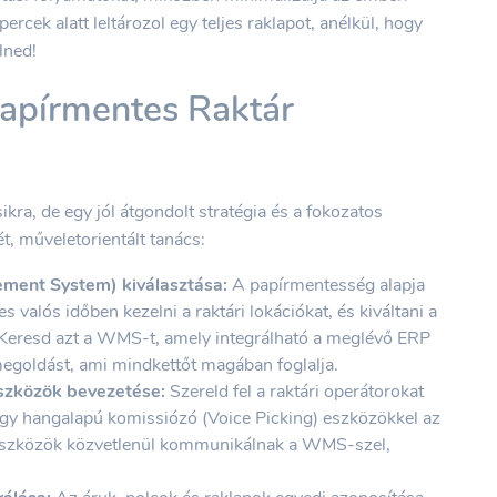
rcek alatt leltározol egy teljes raklapot, anélkül, hogy
lned!
Papírmentes Raktár
kra, de egy jól átgondolt stratégia és a fokozatos
t, műveletorientált tanács:
ent System) kiválasztása:
A papírmentesség alapja
 valós időben kezelni a raktári lokációkat, és kiváltani a
Keresd azt a WMS-t, amely integrálható a meglévő ERP
egoldást, ami mindkettőt magában foglalja.
eszközök bevezetése:
Szereld fel a raktári operátorokat
agy hangalapú komissiózó (Voice Picking) eszközökkel az
z eszközök közvetlenül kommunikálnak a WMS-szel,