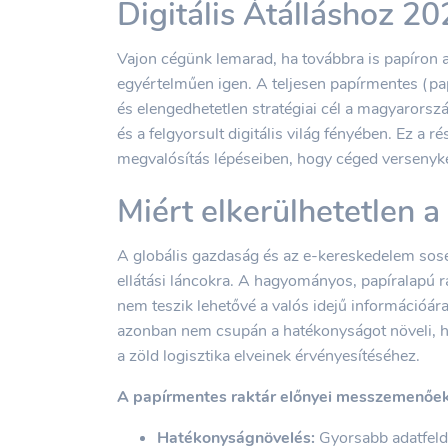
Digitális Átálláshoz 2
Vajon cégünk lemarad, ha továbbra is papíron a
egyértelműen igen. A teljesen papírmentes (pap
és elengedhetetlen stratégiai cél a magyarorsz
és a felgyorsult digitális világ fényében. Ez a r
megvalósítás lépéseiben, hogy céged verseny
Miért elkerülhetetlen a
A globális gazdaság és az e-kereskedelem sose
ellátási láncokra. A hagyományos, papíralapú r
nem teszik lehetővé a valós idejű információáram
azonban nem csupán a hatékonyságot növeli, h
a zöld logisztika elveinek érvényesítéséhez.
A papírmentes raktár előnyei messzemenőek
Hatékonyságnövelés:
Gyorsabb adatfeld