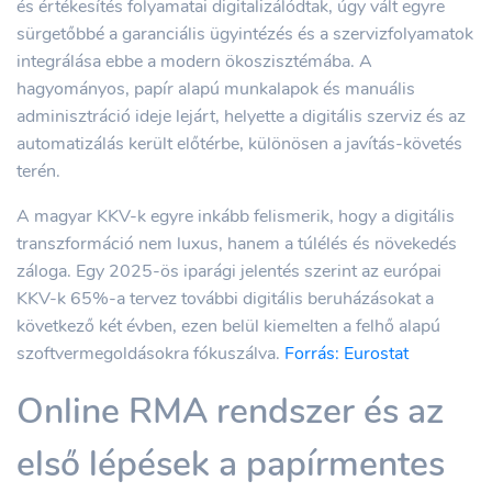
és értékesítés folyamatai digitalizálódtak, úgy vált egyre
sürgetőbbé a garanciális ügyintézés és a szervizfolyamatok
integrálása ebbe a modern ökoszisztémába. A
hagyományos, papír alapú munkalapok és manuális
adminisztráció ideje lejárt, helyette a digitális szerviz és az
automatizálás került előtérbe, különösen a javítás-követés
terén.
A magyar KKV-k egyre inkább felismerik, hogy a digitális
transzformáció nem luxus, hanem a túlélés és növekedés
záloga. Egy 2025-ös iparági jelentés szerint az európai
KKV-k 65%-a tervez további digitális beruházásokat a
következő két évben, ezen belül kiemelten a felhő alapú
szoftvermegoldásokra fókuszálva.
Forrás: Eurostat
Online RMA rendszer és az
első lépések a papírmentes