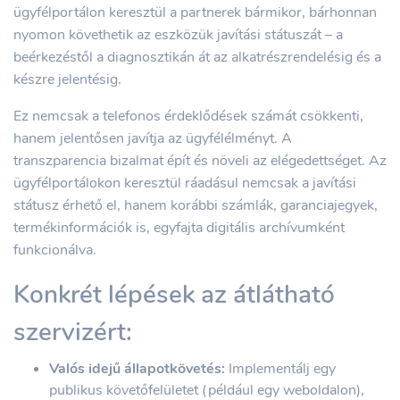
ügyfélportálon keresztül a partnerek bármikor, bárhonnan
nyomon követhetik az eszközük javítási státuszát – a
beérkezéstől a diagnosztikán át az alkatrészrendelésig és a
készre jelentésig.
Ez nemcsak a telefonos érdeklődések számát csökkenti,
hanem jelentősen javítja az ügyfélélményt. A
transzparencia bizalmat épít és növeli az elégedettséget. Az
ügyfélportálokon keresztül ráadásul nemcsak a javítási
státusz érhető el, hanem korábbi számlák, garanciajegyek,
termékinformációk is, egyfajta digitális archívumként
funkcionálva.
Konkrét lépések az átlátható
szervizért:
Valós idejű állapotkövetés:
Implementálj egy
publikus követőfelületet (például egy weboldalon),