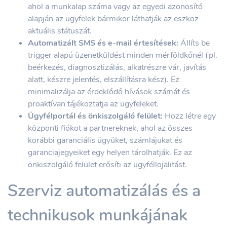
ahol a munkalap száma vagy az egyedi azonosító
alapján az ügyfelek bármikor láthatják az eszköz
aktuális státuszát.
Automatizált SMS és e-mail értesítések:
Állíts be
trigger alapú üzenetküldést minden mérföldkőnél (pl.
beérkezés, diagnosztizálás, alkatrészre vár, javítás
alatt, készre jelentés, elszállításra kész). Ez
minimalizálja az érdeklődő hívások számát és
proaktívan tájékoztatja az ügyfeleket.
Ügyfélportál és önkiszolgáló felület:
Hozz létre egy
központi fiókot a partnereknek, ahol az összes
korábbi garanciális ügyüket, számlájukat és
garanciajegyeiket egy helyen tárolhatják. Ez az
önkiszolgáló felület erősíti az ügyféllojalitást.
Szerviz automatizálás és a
technikusok munkájának