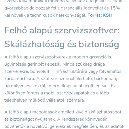
szervizfolyamatokkal működő vállalatok átlagosan 20%-kal
gyorsabban dolgozzák fel a garanciális igényeket és 15%-
kal növelik a technikusok hatékonyságát.
Forrás: KSH
Felhő alapú szervizszoftver:
Skálázhatóság és biztonság
A felhő alapú szervizszoftverek a modern garanciális
ügyintézés gerincét képezik. Nincs szükség drága
szerverekre, bonyolult IT infrastruktúrára vagy folyamatos
karbantartásra. A szoftver azonnal elérhető, bárhonnan,
bármilyen eszközről, internetkapcsolat segítségével. Ez
különösen fontos a mobil szervizcsapatok és a több
telephelyen működő vállalatok számára.
A felhő alapú megoldások emellett kiváló skálázhatóságot
és biztonságot nyújtanak. A rendszerek könnyedén
bővíthetők a növekvő igényeknek megfelelően, és az adatok