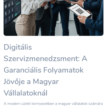
Digitális
Szervizmenedzsment: A
Garanciális Folyamatok
Jövője a Magyar
Vállalatoknál
A modern üzleti környezetben a magyar vállalatok számára