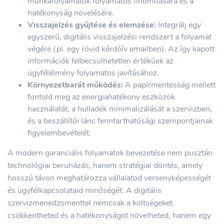
munkafolyamatok folyamatos finomítására és a
hatékonyság növelésére.
Visszajelzés gyűjtése és elemzése:
Integrálj egy
egyszerű, digitális visszajelzési rendszert a folyamat
végére (pl. egy rövid kérdőív emailben). Az így kapott
információk felbecsülhetetlen értékűek az
ügyfélélmény folyamatos javításához.
Környezetbarát működés:
A papírmentesség mellett
fontold meg az energiahatékony eszközök
használatát, a hulladék minimalizálását a szervizben,
és a beszállítói lánc fenntarthatósági szempontjainak
figyelembevételét.
A modern garanciális folyamatok bevezetése nem pusztán
technológiai beruházás, hanem stratégiai döntés, amely
hosszú távon meghatározza vállalatod versenyképességét
és ügyfélkapcsolataid minőségét. A digitális
szervizmenedzsmenttel nemcsak a költségeket
csökkentheted és a hatékonyságot növelheted, hanem egy