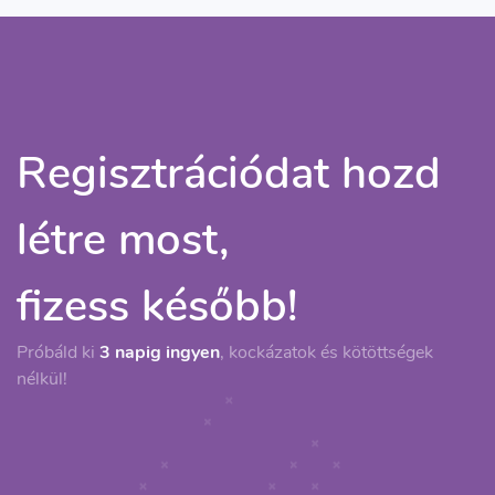
Regisztrációdat hozd
létre most,
fizess később!
Próbáld ki
3 napig ingyen
, kockázatok és kötöttségek
nélkül!