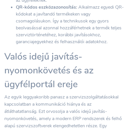
az ügyfeleknek.
QR-kódos eszközazonosítás:
Alkalmazz egyedi QR-
kódokat a javítandó termékeken vagy
csomagolásukon. Így a technikusok egy gyors
beolvasással azonnal hozzáférhetnek a termék teljes
szerviztörténetéhez, korábbi javításokhoz,
garanciajegyekhez és felhasználói adatokhoz.
Valós idejű javítás-
nyomonkövetés és az
ügyfélportál ereje
Az egyik leggyakoribb panasz a szervizszolgáltatásokkal
kapcsolatban a kommunikáció hiánya és az
átláthatatlanság. Ezt orvosolja a valós idejű javítás-
nyomonkövetés, amely a modern ERP rendszerek és felhő
alapú szervizszoftverek elengedhetetlen része. Egy