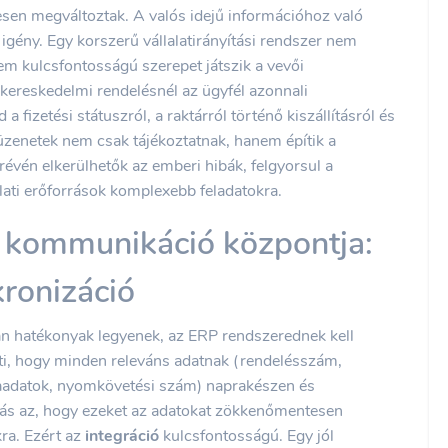
resen megváltoztak. A valós idejű információhoz való
gény. Egy korszerű vállalatirányítási rendszer nem
em kulcsfontosságú szerepet játszik a vevői
kereskedelmi rendelésnél az ügyfél azonnali
a fizetési státuszról, a raktárról történő kiszállításról és
 üzenetek nem csak tájékoztatnak, hanem építik a
évén elkerülhetők az emberi hibák, felgyorsul a
álati erőforrások komplexebb feladatokra.
 kommunikáció központja:
kronizáció
an hatékonyak legyenek, az ERP rendszerednek kell
enti, hogy minden releváns adatnak (rendelésszám,
mlaadatok, nyomkövetési szám) naprakészen és
vás az, hogy ezeket az adatokat zökkenőmentesen
ra. Ezért az
integráció
kulcsfontosságú. Egy jól