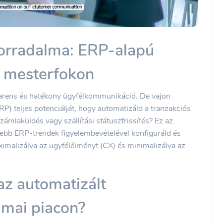
orradalma: ERP-alapú
k mesterfokon
parens és hatékony ügyfélkommunikáció. De vajon
RP) teljes potenciálját, hogy automatizáld a tranzakciós
zámlaküldés vagy szállítási státuszfrissítés? Ez az
ebb ERP-trendek figyelembevételével konfiguráld és
aximalizálva az ügyfélélményt (CX) és minimalizálva az
az automatizált
mai piacon?