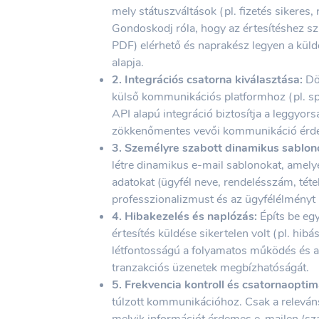
mely státuszváltások (pl. fizetés sikeres, 
Gondoskodj róla, hogy az értesítéshez sz
PDF) elérhető és naprakész legyen a küldé
alapja.
2. Integrációs csatorna kiválasztása:
Dön
külső kommunikációs platformhoz (pl. spe
API alapú integráció biztosítja a leggyor
zökkenőmentes vevői kommunikáció érd
3. Személyre szabott dinamikus sablon
létre dinamikus e-mail sablonokat, amely
adatokat (ügyfél neve, rendelésszám, tételek
professzionalizmust és az ügyfélélményt 
4. Hibakezelés és naplózás:
Építs be egy
értesítés küldése sikertelen volt (pl. hibá
létfontosságú a folyamatos működés és a 
tranzakciós üzenetek megbízhatóságát.
5. Frekvencia kontroll és csatornaoptima
túlzott kommunikációhoz. Csak a releváns
melyik információt érdemes e-mailen (szá