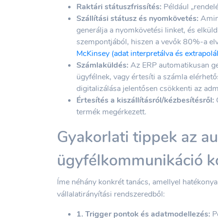
Raktári státuszfrissítés:
Például „rendelés
Szállítási státusz és nyomkövetés:
Amint
generálja a nyomkövetési linket, és elküld
szempontjából, hiszen a vevők 80%-a elvárj
McKinsey (adat interpretálva és extrapolá
Számlaküldés:
Az ERP automatikusan gen
ügyfélnek, vagy értesíti a számla elérhet
digitalizálása jelentősen csökkenti az adm
Értesítés a kiszállításról/kézbesítésről:
G
termék megérkezett.
Gyakorlati tippek az a
ügyfélkommunikáció k
Íme néhány konkrét tanács, amellyel hatékonya
vállalatirányítási rendszeredből:
1. Trigger pontok és adatmodellezés:
Po