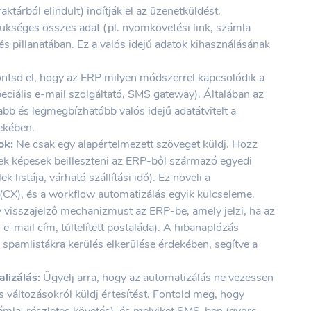
raktárból elindult) indítják el az üzenetküldést.
ükséges összes adat (pl. nyomkövetési link, számla
s pillanatában. Ez a valós idejű adatok kihasználásának
tsd el, hogy az ERP milyen módszerrel kapcsolódik a
ciális e-mail szolgáltató, SMS gateway). Általában az
sabb és legmegbízhatóbb valós idejű adatátvitelt a
ekében.
ok:
Ne csak egy alapértelmezett szöveget küldj. Hozz
ek képesek beilleszteni az ERP-ből származó egyedi
 listája, várható szállítási idő). Ez növeli a
(CX), és a workflow automatizálás egyik kulcseleme.
 visszajelző mechanizmust az ERP-be, amely jelzi, ha az
s e-mail cím, túltelített postaláda). A hibanaplózás
spamlistákra kerülés elkerülése érdekében, segítve a
lizálás:
Ügyelj arra, hogy az automatizálás ne vezessen
 változásokról küldj értesítést. Fontold meg, hogy
mla, részletes követés), és melyiket SMS-ben (gyors