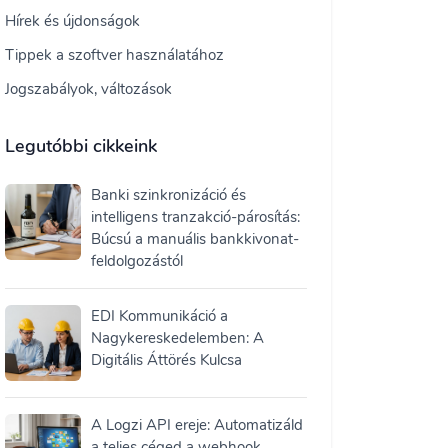
Hírek és újdonságok
Tippek a szoftver használatához
Jogszabályok, változások
Legutóbbi cikkeink
Banki szinkronizáció és
intelligens tranzakció-párosítás:
Búcsú a manuális bankkivonat-
feldolgozástól
EDI Kommunikáció a
Nagykereskedelemben: A
Digitális Áttörés Kulcsa
A Logzi API ereje: Automatizáld
a teljes céged a webhook