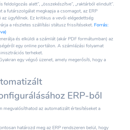
 feldolgozás alatt”, „összekészítve”, „raktárból elindult”.
 a futárszolgálat megkapja a csomagot, az ERP
i az ügyfélnek. Ez kritikus a vevői elégedettség
a a részletes szállítási státusz frissítéseket.
Forrás:
lva)
erálja és elküldi a számlát (akár PDF formátumban) az
őségéről egy online portálon. A számlázási folyamat
inisztrációs terheket.
yakran egy végső üzenet, amely megerősíti, hogy a
utomatizált
onfigurálásához ERP-ből
n megvalósíthatod az automatizált értesítéseket a
ntosan határozd meg az ERP rendszeren belül, hogy