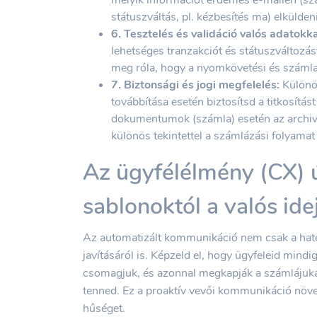
státuszváltás, pl. kézbesítés ma) elküldeni
6. Tesztelés és validáció valós adatokka
lehetséges tranzakciót és státuszváltozás
meg róla, hogy a nyomkövetési és száml
7. Biztonsági és jogi megfelelés:
Különö
továbbítása esetén biztosítsd a titkosítá
dokumentumok (számla) esetén az archivá
különös tekintettel a számlázási folyamat
Az ügyfélélmény (CX) ú
sablonoktól a valós ide
Az automatizált kommunikáció nem csak a haté
javításáról is. Képzeld el, hogy ügyfeleid mindi
csomagjuk, és azonnal megkapják a számlájukat
tenned. Ez a proaktív vevői kommunikáció növeli
hűséget.