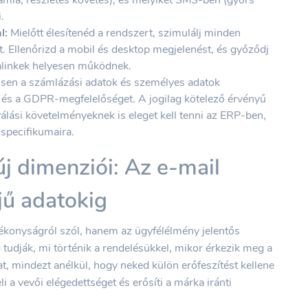
.
l:
Mielőtt élesítenéd a rendszert, szimulálj minden
t. Ellenőrizd a mobil és desktop megjelenést, és győződj
alinkek helyesen működnek.
sen a számlázási adatok és személyes adatok
st és a GDPR-megfelelőséget. A jogilag kötelező érvényű
lási követelményeknek is eleget kell tenni az ERP-ben,
 specifikumaira.
j dimenziói: Az e-mail
jű adatokig
konyságról szól, hanem az ügyfélélmény jelentős
g tudják, mi történik a rendelésükkel, mikor érkezik meg a
, mindezt anélkül, hogy neked külön erőfeszítést kellene
 a vevői elégedettséget és erősíti a márka iránti