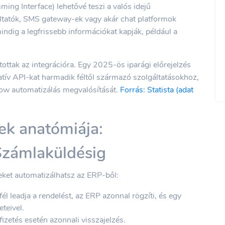
ing Interface) lehetővé teszi a valós idejű
áltatók, SMS gateway-ek vagy akár chat platformok
mindig a legfrissebb információkat kapják, például a
itottak az integrációra. Egy 2025-ös iparági előrejelzés
tív API-kat harmadik féltől származó szolgáltatásokhoz,
low automatizálás megvalósítását.
Forrás: Statista (adat
sek anatómiája:
Számlaküldésig
eket automatizálhatsz az ERP-ből:
l leadja a rendelést, az ERP azonnal rögzíti, és egy
eteivel.
fizetés esetén azonnali visszajelzés.