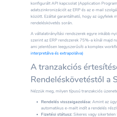
konfigurált API kapcsolat (Application Programm
adatszinkronizációt az ERP és az e-mail szolg
között. Ezáltal garantálható, hogy az ügyfelek 
rendeléskövetés során.
A vállalatirányítási rendszerek egyre inkább ny
szerint az ERP rendszerek 75%-a kínál majd na
ami jelentősen leegyszerűsíti a komplex workf
interpretálva és extrapolálva)
A tranzakciós értesíté
Rendeléskövetéstől a 
Nézzük meg, milyen típusú tranzakciós üzenet
Rendelés visszaigazolása:
Amint az ügyfé
automatikus e-mailt indít a rendelés részl
Fizetési státusz:
Sikeres vagy sikertelen 