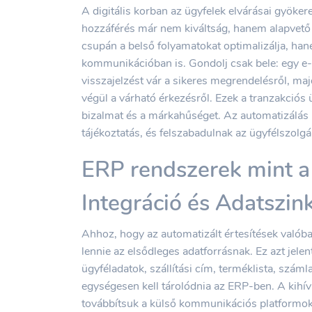
A digitális korban az ügyfelek elvárásai gyöke
hozzáférés már nem kiváltság, hanem alapvető i
csupán a belső folyamatokat optimalizálja, han
kommunikációban is. Gondolj csak bele: egy e-
visszajelzést vár a sikeres megrendelésről, majd 
végül a várható érkezésről. Ezek a tranzakciós
bizalmat és a márkahűséget. Az automatizálás r
tájékoztatás, és felszabadulnak az ügyfélszolg
ERP rendszerek mint a
Integráció és Adatszin
Ahhoz, hogy az automatizált értesítések valób
lennie az elsődleges adatforrásnak. Ez azt jel
ügyféladatok, szállítási cím, terméklista, szá
egységesen kell tárolódnia az ERP-ben. A kihí
továbbítsuk a külső kommunikációs platformok