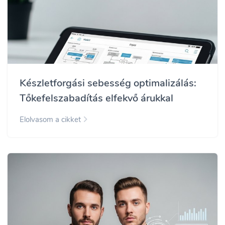
Készletforgási sebesség optimalizálás:
Tőkefelszabadítás elfekvő árukkal
Elolvasom a cikket