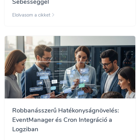
Sebességgel
Elolvasom a cikket
Robbanásszerű Hatékonyságnövelés:
EventManager és Cron Integráció a
Logziban