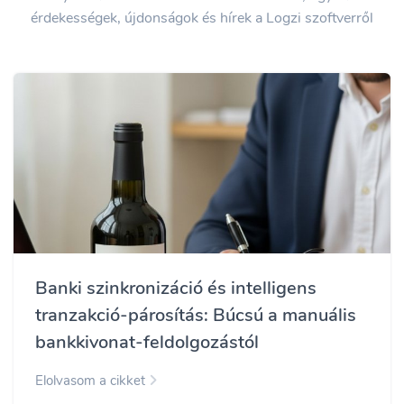
érdekességek, újdonságok és hírek a Logzi szoftverről
Banki szinkronizáció és intelligens
tranzakció-párosítás: Búcsú a manuális
bankkivonat-feldolgozástól
Elolvasom a cikket