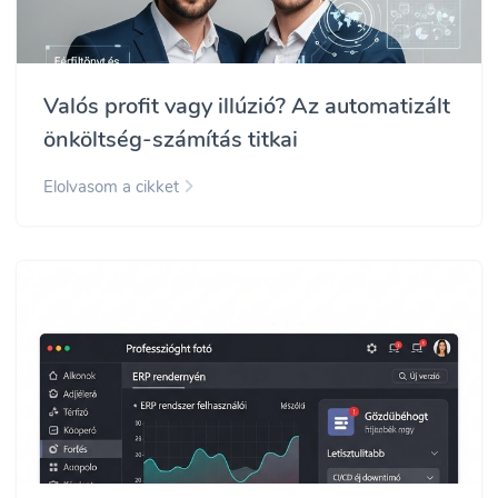
Valós profit vagy illúzió? Az automatizált
önköltség-számítás titkai
Elolvasom a cikket