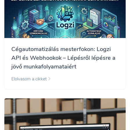
Cégautomatizálás mesterfokon: Logzi
API és Webhookok – Lépésről lépésre a
jövő munkafolyamataiért
Elolvasom a cikket