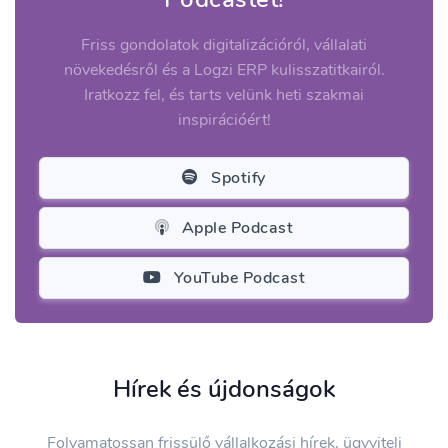
Friss gondolatok digitalizációról, vállalati
növekedésről és a Logzi ERP kulisszatitkairól.
Iratkozz fel, és tarts velünk heti szakmai
inspirációért!
Spotify
Apple Podcast
YouTube Podcast
Hírek és újdonságok
Folyamatossan frissülő vállalkozási hírek, ügyviteli