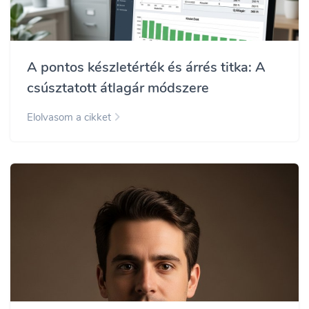
A pontos készletérték és árrés titka: A
csúsztatott átlagár módszere
Elolvasom a cikket