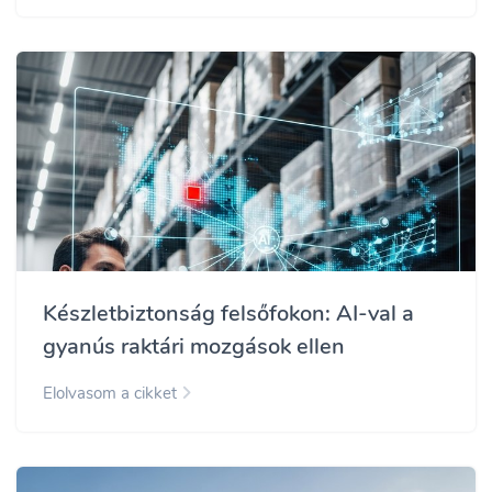
Készletbiztonság felsőfokon: AI-val a
gyanús raktári mozgások ellen
Elolvasom a cikket