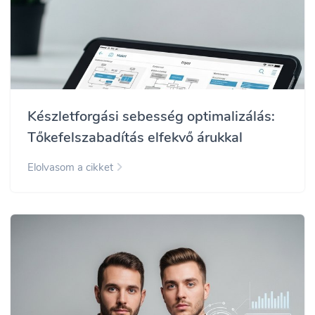
Készletforgási sebesség optimalizálás:
Tőkefelszabadítás elfekvő árukkal
Elolvasom a cikket