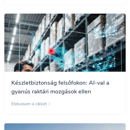
Készletbiztonság felsőfokon: AI-val a
gyanús raktári mozgások ellen
Elolvasom a cikket