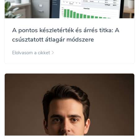
A pontos készletérték és árrés titka: A
csúsztatott átlagár módszere
Elolvasom a cikket