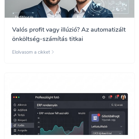
Valós profit vagy illúzió? Az automatizált
önköltség-számítás titkai
Elolvasom a cikket