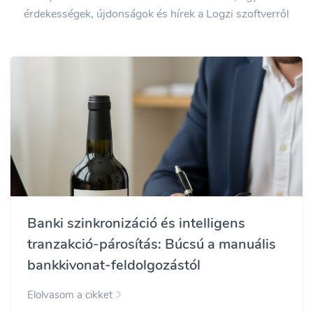
érdekességek, újdonságok és hírek a Logzi szoftverről
Banki szinkronizáció és intelligens
tranzakció-párosítás: Búcsú a manuális
bankkivonat-feldolgozástól
Elolvasom a cikket