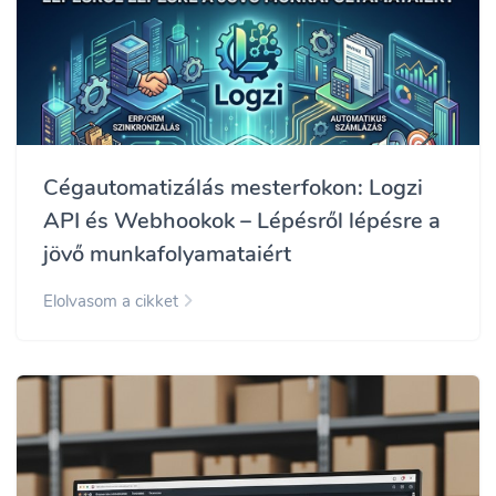
Cégautomatizálás mesterfokon: Logzi
API és Webhookok – Lépésről lépésre a
jövő munkafolyamataiért
Elolvasom a cikket