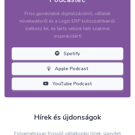
Friss gondolatok digitalizációról, vállalati
növekedésről és a Logzi ERP kulisszatitkairól.
Iratkozz fel, és tarts velünk heti szakmai
inspirációért!
Spotify
Apple Podcast
YouTube Podcast
Hírek és újdonságok
Folyamatossan frissülő vállalkozási hírek, ügyviteli