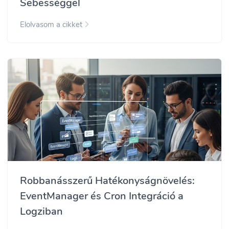
Sebességgel
Elolvasom a cikket
Robbanásszerű Hatékonyságnövelés:
EventManager és Cron Integráció a
Logziban