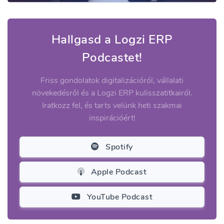
Hallgasd a Logzi ERP
Podcastet!
Friss gondolatok digitalizációról, vállalati
növekedésről és a Logzi ERP kulisszatitkairól.
Iratkozz fel, és tarts velünk heti szakmai
inspirációért!
Spotify
Apple Podcast
YouTube Podcast