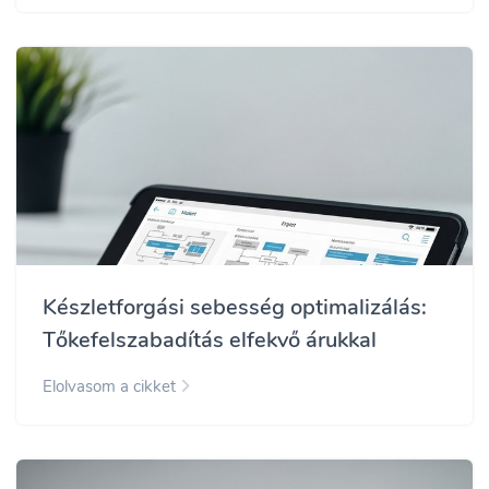
Készletforgási sebesség optimalizálás:
Tőkefelszabadítás elfekvő árukkal
Elolvasom a cikket