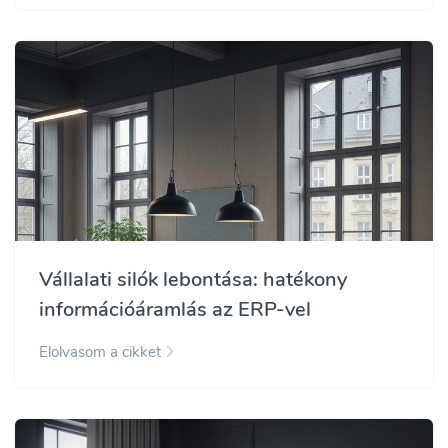
Vállalati silók lebontása: hatékony
információáramlás az ERP-vel
Elolvasom a cikket