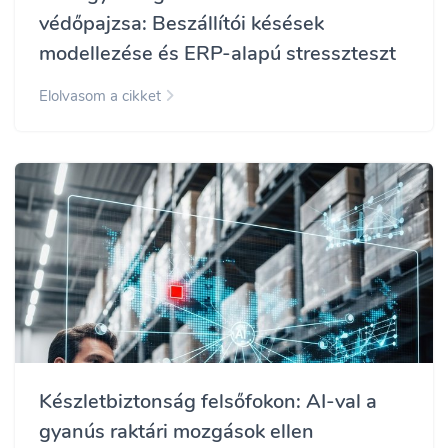
védőpajzsa: Beszállítói késések
modellezése és ERP-alapú stresszteszt
Elolvasom a cikket
Készletbiztonság felsőfokon: AI-val a
gyanús raktári mozgások ellen