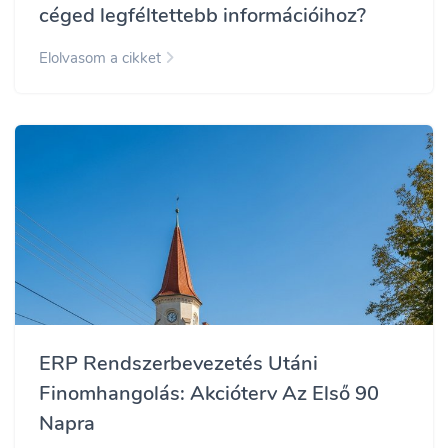
céged legféltettebb információihoz?
Elolvasom a cikket
ERP Rendszerbevezetés Utáni
Finomhangolás: Akcióterv Az Első 90
Napra