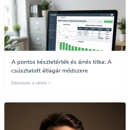
A pontos készletérték és árrés titka: A
csúsztatott átlagár módszere
Elolvasom a cikket