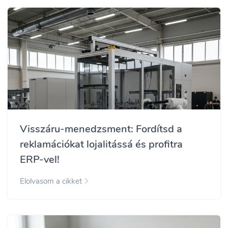
Visszáru-menedzsment: Fordítsd a
reklamációkat lojalitássá és profitra
ERP-vel!
Elolvasom a cikket