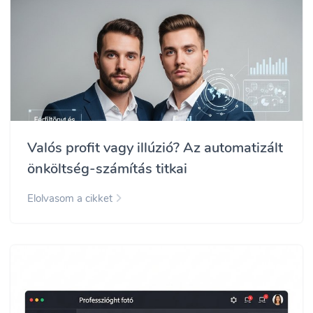
Valós profit vagy illúzió? Az automatizált
önköltség-számítás titkai
Elolvasom a cikket