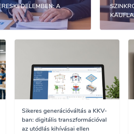
ERESKEDELEMBEN: A
SZINKR
KAUFLAN
Sikeres generációváltás a KKV-
ban: digitális transzformációval
az utódlás kihívásai ellen