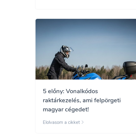
5 előny: Vonalkódos
raktárkezelés, ami felpörgeti
magyar cégedet!
Elolvasom a cikket