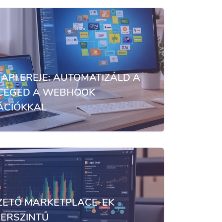
 API EREJE: AUTOMATIZÁLD A
 CÉGED A WEBHOOK
ÁCIÓKKAL
ZETŐ MARKETPLACE-EK
ERSZINTŰ