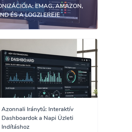
ONIZÁCIÓJA: EMAG, AMAZON,
D ÉS A LOGZI EREJE
Azonnali Iránytű: Interaktív
Dashboardok a Napi Üzleti
Indításhoz