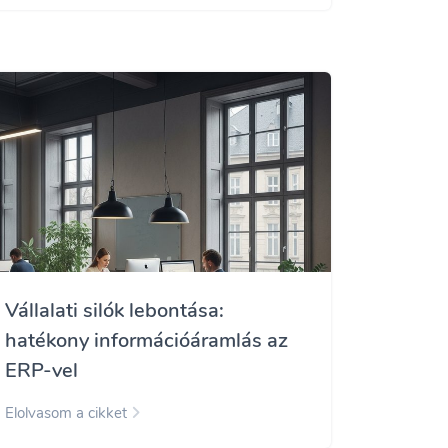
Vállalati silók lebontása:
hatékony információáramlás az
ERP-vel
Elolvasom a cikket