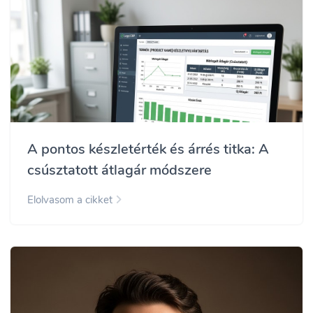
A pontos készletérték és árrés titka: A
csúsztatott átlagár módszere
Elolvasom a cikket