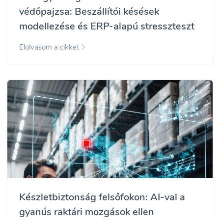
védőpajzsa: Beszállítói késések
modellezése és ERP-alapú stresszteszt
Elolvasom a cikket
Készletbiztonság felsőfokon: AI-val a
gyanús raktári mozgások ellen