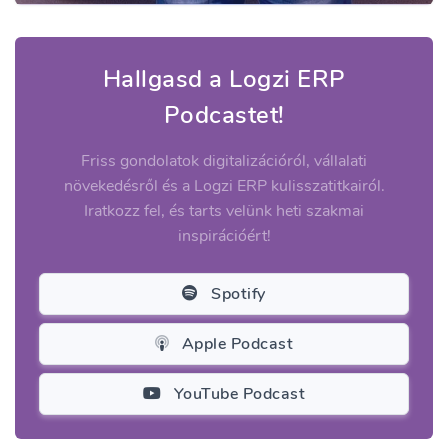
Hallgasd a Logzi ERP
Podcastet!
Friss gondolatok digitalizációról, vállalati
növekedésről és a Logzi ERP kulisszatitkairól.
Iratkozz fel, és tarts velünk heti szakmai
inspirációért!
Spotify
Apple Podcast
YouTube Podcast