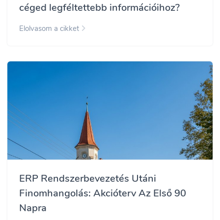
céged legféltettebb információihoz?
Elolvasom a cikket
ERP Rendszerbevezetés Utáni
Finomhangolás: Akcióterv Az Első 90
Napra