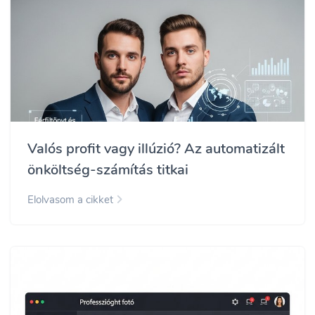
Valós profit vagy illúzió? Az automatizált
önköltség-számítás titkai
Elolvasom a cikket