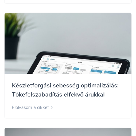
Készletforgási sebesség optimalizálás:
Tőkefelszabadítás elfekvő árukkal
Elolvasom a cikket