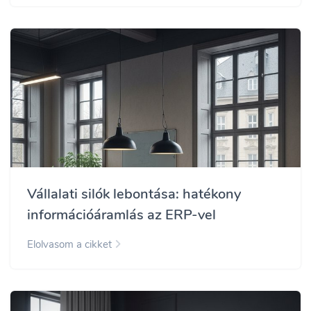
Vállalati silók lebontása: hatékony
információáramlás az ERP-vel
Elolvasom a cikket