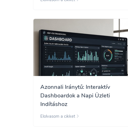
Azonnali Iránytű: Interaktív
Dashboardok a Napi Üzleti
Indításhoz
Elolvasom a cikket