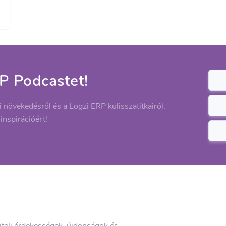
P Podcastet!
ti növekedésről és a Logzi ERP kulisszatitkairól.
 inspirációért!
viteli érdekességek, újdonságok és