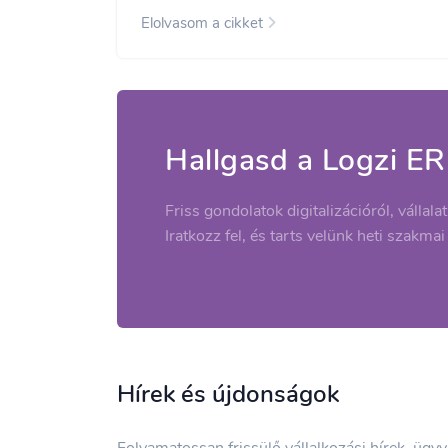
Elolvasom a cikket
Hallgasd a Logzi ER
Friss gondolatok digitalizációról, vállala
Iratkozz fel, és tarts velünk heti szakmai
Hírek és újdonságok
Folyamatossan frissülő vállalkozási hírek, ügy