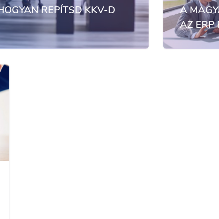
 HOGYAN REPÍTSD KKV-D
A MAGY
AZ ERP