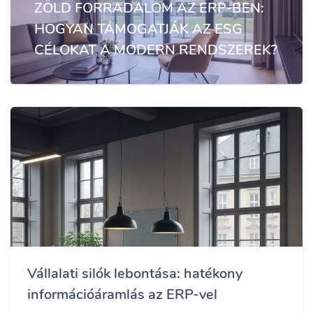
ZÖLD FORRADALOM AZ ERP-BEN:
HOGYAN TÁMOGATJÁK AZ ESG
CÉLOKAT A MODERN RENDSZEREK?
Vállalati silók lebontása: hatékony
információáramlás az ERP-vel