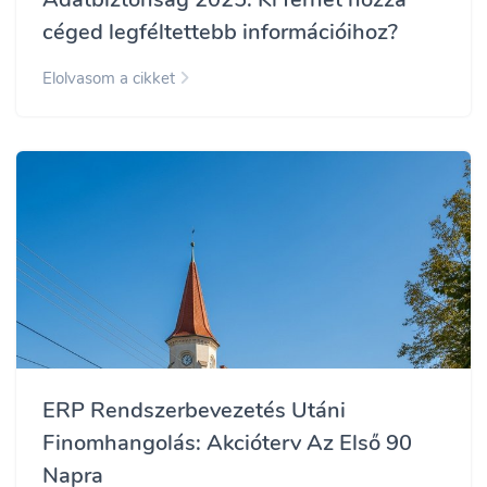
céged legféltettebb információihoz?
Elolvasom a cikket
ERP Rendszerbevezetés Utáni
Finomhangolás: Akcióterv Az Első 90
Napra