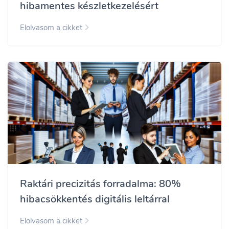
hibamentes készletkezelésért
Elolvasom a cikket
Raktári precizitás forradalma: 80%
hibacsökkentés digitális leltárral
Elolvasom a cikket