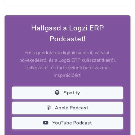
Hallgasd a Logzi ERP
Podcastet!
Friss gondolatok digitalizációról, vállalati
növekedésről és a Logzi ERP kulisszatitkairól.
Iratkozz fel, és tarts velünk heti szakmai
inspirációért!
Spotify
Apple Podcast
YouTube Podcast