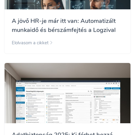
A jövő HR-je már itt van: Automatizált
munkaidő és bérszámfejtés a Logzival
Elolvasom a cikket
Adatbiztonság 2025: Ki férhet hozzá