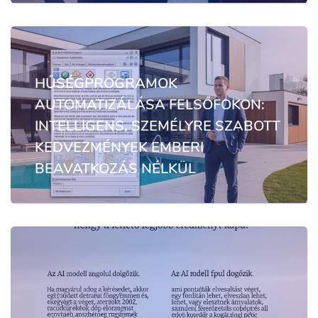
HŰSÉGPROGRAMOK
AUTOMATIZÁLÁSA FELSŐFOKON:
INTELLIGENS, SZEMÉLYRE SZABOTT
KEDVEZMÉNYEK EMBERI
BEAVATKOZÁS NÉLKÜL