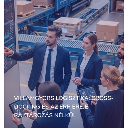
VILLÁMGYORS LOGISZTIKA: CROSS-
DOCKING ÉS AZ ERP EREJE
RAKTÁROZÁS NÉLKÜL