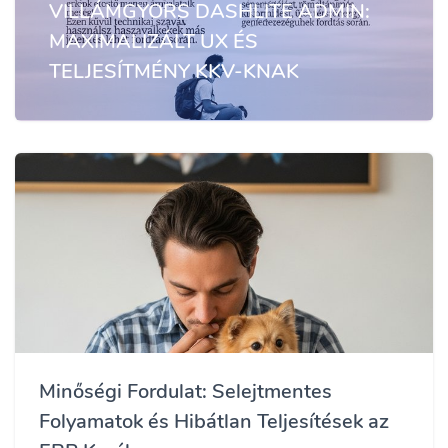
VILLÁMGYORS DASHLITE ADMIN:
MAXIMALIZÁLT UX ÉS
TELJESÍTMÉNY KKV-KNAK
Minőségi Fordulat: Selejtmentes
Folyamatok és Hibátlan Teljesítések az