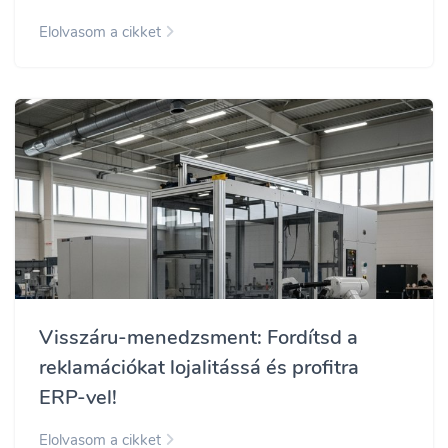
Elolvasom a cikket
Visszáru-menedzsment: Fordítsd a
reklamációkat lojalitássá és profitra
ERP-vel!
Elolvasom a cikket