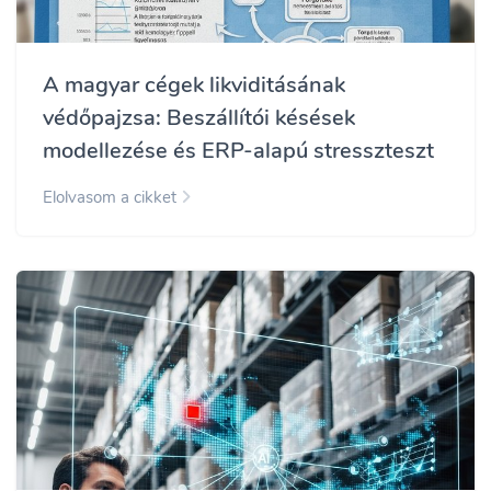
A magyar cégek likviditásának
védőpajzsa: Beszállítói késések
modellezése és ERP-alapú stresszteszt
Elolvasom a cikket