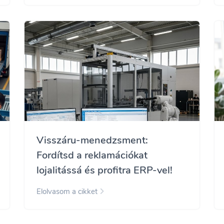
Visszáru-menedzsment:
Fordítsd a reklamációkat
lojalitássá és profitra ERP-vel!
Elolvasom a cikket