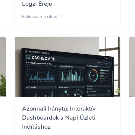
Logzi Ereje
Elolvasom a cikket
Azonnali Iránytű: Interaktív
Dashboardok a Napi Üzleti
Indításhoz