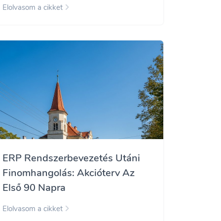
Elolvasom a cikket
ERP Rendszerbevezetés Utáni
Finomhangolás: Akcióterv Az
Első 90 Napra
Elolvasom a cikket