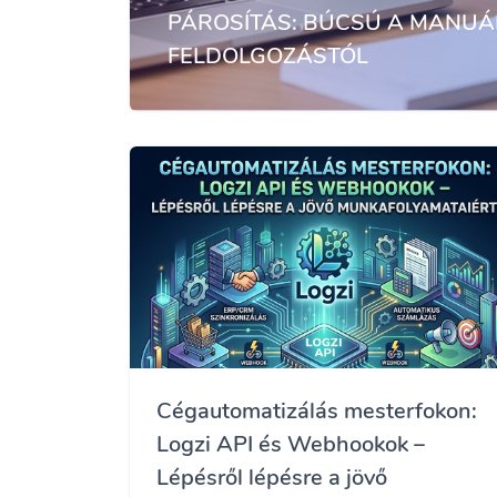
PÁROSÍTÁS: BÚCSÚ A MANUÁ
FELDOLGOZÁSTÓL
Cégautomatizálás mesterfokon:
Logzi API és Webhookok –
Lépésről lépésre a jövő