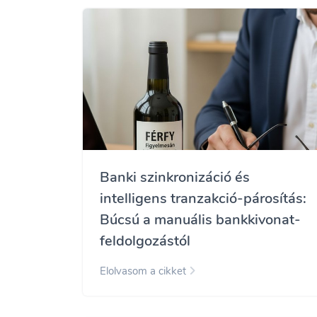
Banki szinkronizáció és
intelligens tranzakció-párosítás:
Búcsú a manuális bankkivonat-
feldolgozástól
Elolvasom a cikket