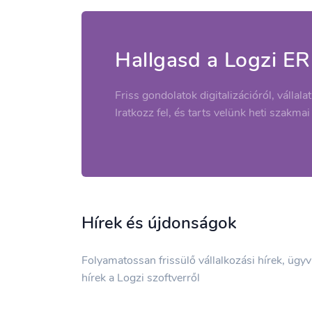
Hallgasd a Logzi ER
Friss gondolatok digitalizációról, vállala
Iratkozz fel, és tarts velünk heti szakmai
Hírek és újdonságok
Folyamatossan frissülő vállalkozási hírek, ügy
hírek a Logzi szoftverről