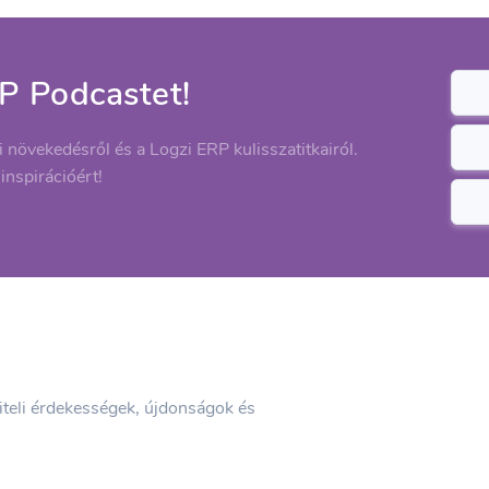
P Podcastet!
ti növekedésről és a Logzi ERP kulisszatitkairól.
 inspirációért!
viteli érdekességek, újdonságok és