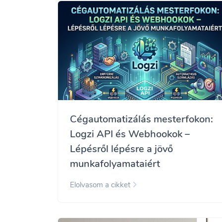
Cégautomatizálás mesterfokon:
Logzi API és Webhookok –
Lépésről lépésre a jövő
munkafolyamataiért
Elolvasom a cikket