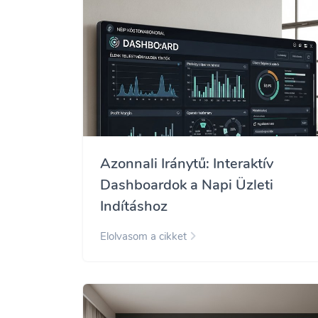
Azonnali Iránytű: Interaktív
Dashboardok a Napi Üzleti
Indításhoz
Elolvasom a cikket