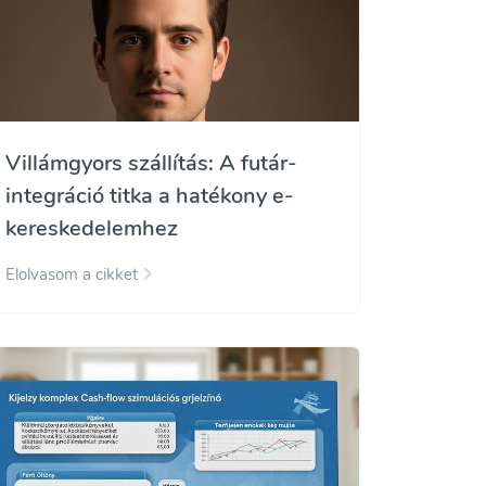
Villámgyors szállítás: A futár-
integráció titka a hatékony e-
kereskedelemhez
Elolvasom a cikket