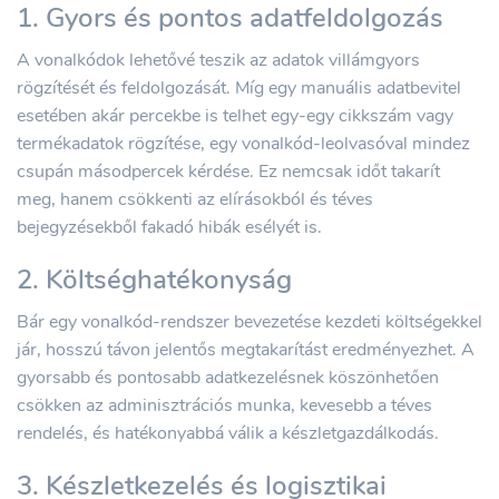
1. Gyors és pontos adatfeldolgozás
A vonalkódok lehetővé teszik az adatok villámgyors
rögzítését és feldolgozását. Míg egy manuális adatbevitel
esetében akár percekbe is telhet egy-egy cikkszám vagy
termékadatok rögzítése, egy vonalkód-leolvasóval mindez
csupán másodpercek kérdése. Ez nemcsak időt takarít
meg, hanem csökkenti az elírásokból és téves
bejegyzésekből fakadó hibák esélyét is.
2. Költséghatékonyság
Bár egy vonalkód-rendszer bevezetése kezdeti költségekkel
jár, hosszú távon jelentős megtakarítást eredményezhet. A
gyorsabb és pontosabb adatkezelésnek köszönhetően
csökken az adminisztrációs munka, kevesebb a téves
rendelés, és hatékonyabbá válik a készletgazdálkodás.
3. Készletkezelés és logisztikai