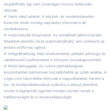
elsajátítható, így nem szükséges hosszú betanulási
időszak.
✔ Valós idejű adatok: A készlet- és rendeléskezelési
funkciók révén mindig naprakész információ áll
rendelkezésre.
✔ Automatizált folyamatok: Az ismétlődő adminisztratív
feladatok jelentős része automatizálható, ami csökkenti az
emberi erőforrás-igényt.
✔ Integrálhatóság: Más rendszerekkel, például pénzügyi és
raktárkezelő szoftverekkel is könnyen összekapcsolható.
✔ Mobil támogatás: Az online elérhetőségnek
köszönhetően bárhonnan hozzáférhetők az üzleti adatok. A
Logzi.com használata nemcsak a nagyvállalatok, hanem a
kis- és középvállalkozások számára is előnyt jelenthet,
hiszen a digitalizált ügyvitel minden szinten növeli a
hatékonyságot és a versenyképességet.