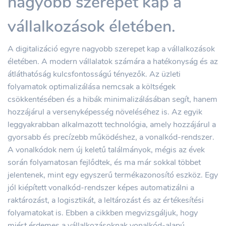
nagyobb szerepet kap a
vállalkozások életében.
A digitalizáció egyre nagyobb szerepet kap a vállalkozások
életében. A modern vállalatok számára a hatékonyság és az
átláthatóság kulcsfontosságú tényezők. Az üzleti
folyamatok optimalizálása nemcsak a költségek
csökkentésében és a hibák minimalizálásában segít, hanem
hozzájárul a versenyképesség növeléséhez is. Az egyik
leggyakrabban alkalmazott technológia, amely hozzájárul a
gyorsabb és precízebb működéshez, a vonalkód-rendszer.
A vonalkódok nem új keletű találmányok, mégis az évek
során folyamatosan fejlődtek, és ma már sokkal többet
jelentenek, mint egy egyszerű termékazonosító eszköz. Egy
jól kiépített vonalkód-rendszer képes automatizálni a
raktározást, a logisztikát, a leltározást és az értékesítési
folyamatokat is. Ebben a cikkben megvizsgáljuk, hogy
miért érdemes a vállalkozásoknak vonalkód-alapú