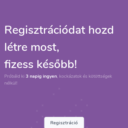
Regisztrációdat hozd
létre most,
fizess később!
Próbáld ki
3 napig ingyen
, kockázatok és kötöttségek
nélkül!
Regisztráció