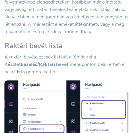
folyamatokhoz elengedhetetlen, korábban már elindított,
vagy elvégzett raktári bevétek bizonylatainak listáját találja.
Illetve ebben a menüpontban van lehetőség új bizonylatot is
létrehozni. A már lezárt elemeket áttekintheti, vagy a még
folyamatban lévő rekordokat módosíthatja.
Raktári bevét lista
A raktári bevételezések listáját a főoldalról a
Készletkezelés/Raktári bevét
menüponton belül érheti el,
ha a
Lista
gombra kattint: