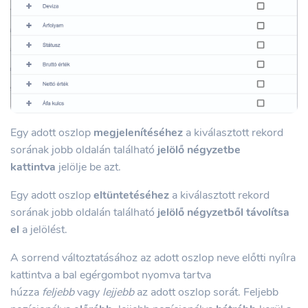
Egy adott oszlop
megjelenítéséhez
a kiválasztott rekord
sorának jobb oldalán található
jelölő négyzetbe
kattintva
jelölje be azt.
Egy adott oszlop
eltüntetéséhez
a kiválasztott rekord
sorának jobb oldalán található
jelölő négyzetből távolítsa
el
a jelölést.
A sorrend változtatásához az adott oszlop neve előtti nyílra
kattintva a bal egérgombot nyomva tartva
húzza
feljebb
vagy
lejjebb
az adott oszlop sorát. Feljebb