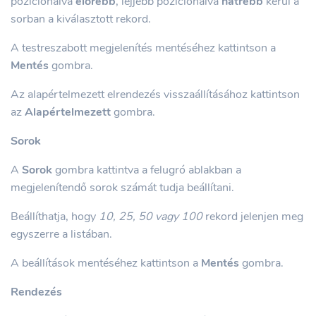
pozícionálva
előrébb
, lejjebb pozícionálva
hátrébb
kerül a
sorban a kiválasztott rekord.
A testreszabott megjelenítés mentéséhez kattintson a
Mentés
gombra.
Az alapértelmezett elrendezés visszaállításához kattintson
az
Alapértelmezett
gombra.
Sorok
A
Sorok
gombra kattintva a felugró ablakban a
megjelenítendő sorok számát tudja beállítani.
Beállíthatja, hogy
10, 25, 50 vagy 100
rekord jelenjen meg
egyszerre a listában.
A beállítások mentéséhez kattintson a
Mentés
gombra.
Rendezés