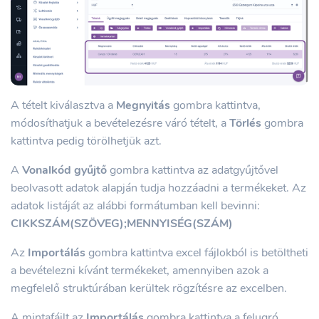
A tételt kiválasztva a
Megnyitás
gombra kattintva,
módosíthatjuk a bevételezésre váró tételt, a
Törlés
gombra
kattintva pedig törölhetjük azt.
A
Vonalkód gyűjtő
gombra kattintva az adatgyűjtővel
beolvasott adatok alapján tudja hozzáadni a termékeket. Az
adatok listáját az alábbi formátumban kell bevinni:
CIKKSZÁM(SZÖVEG);MENNYISÉG(SZÁM)
Az
Importálás
gombra kattintva excel fájlokból is betöltheti
a bevételezni kívánt termékeket, amennyiben azok a
megfelelő struktúrában kerültek rögzítésre az excelben.
A mintafájlt az
Importálás
gombra kattintva a felugró