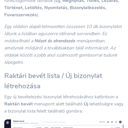
funkciógombok láthatók (
Új, Megnyitás, Törlés, Lezárás,
Történet, Letöltés, Nyomtatás, Bizonylatkezelés,
Fuvarszervezés
).
Egy oldalon alapértelmezetten összesen 10 db bizonylatot
látunk a listában egyszerre időrendi sorrendben. Ez
módosítható a
Nézet és elrendezés
menüpontban,
amelynek módjáról a továbbiakban talál információt. Az
oldalak között a jobb alsó számozott gombsorral tudunk
lépegetni.
Raktári bevét lista / Új bizonylat
létrehozása
Egy új bevételezési bizonylat létrehozásához kattintson a
Raktári bevét
menüpont alatt található
Új
lehetőségre vagy
a bizonylat lista felett található gombra: