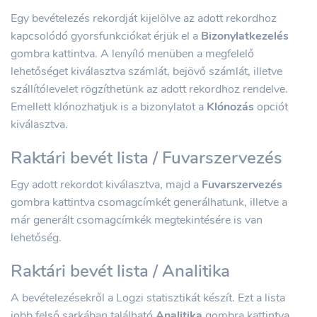
Egy bevételezés rekordját kijelölve az adott rekordhoz
kapcsolódó gyorsfunkciókat érjük el a
Bizonylatkezelés
gombra kattintva. A lenyíló menüben a megfelelő
lehetőséget kiválasztva számlát, bejövő számlát, illetve
szállítólevelet rögzíthetünk az adott rekordhoz rendelve.
Emellett klónozhatjuk is a bizonylatot a
Klónozás
opciót
kiválasztva.
Raktári bevét lista / Fuvarszervezés
Egy adott rekordot kiválasztva, majd a
Fuvarszervezés
gombra kattintva csomagcímkét generálhatunk, illetve a
már generált csomagcímkék megtekintésére is van
lehetőség.
Raktári bevét lista / Analitika
A bevételezésekről a Logzi statisztikát készít. Ezt a lista
jobb felső sarkában található
Analitika
gombra kattintva