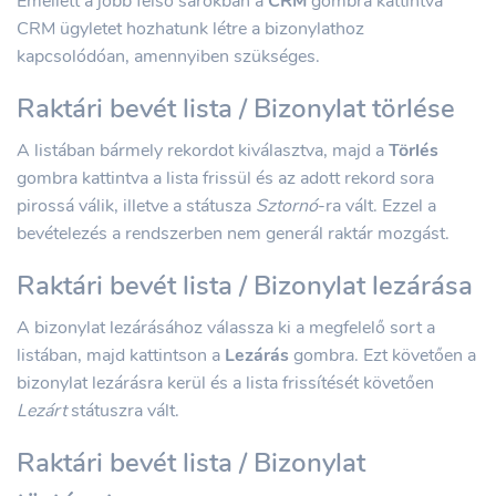
Emellett a jobb felső sarokban a
CRM
gombra kattintva
CRM ügyletet hozhatunk létre a bizonylathoz
kapcsolódóan, amennyiben szükséges.
Raktári bevét lista / Bizonylat törlése
A listában bármely rekordot kiválasztva, majd a
Törlés
gombra kattintva a lista frissül és az adott rekord sora
pirossá válik, illetve a státusza
Sztornó
-ra vált. Ezzel a
bevételezés a rendszerben nem generál raktár mozgást.
Raktári bevét lista / Bizonylat lezárása
A bizonylat lezárásához válassza ki a megfelelő sort a
listában, majd kattintson a
Lezárás
gombra. Ezt követően a
bizonylat lezárásra kerül és a lista frissítését követően
Lezárt
státuszra vált.
Raktári bevét lista / Bizonylat