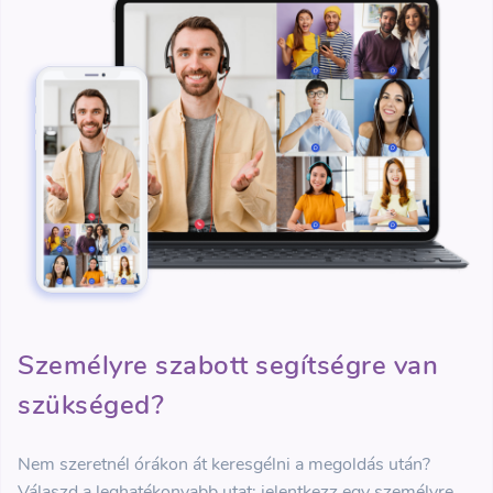
Személyre szabott segítségre van
szükséged?
Nem szeretnél órákon át keresgélni a megoldás után?
Válaszd a leghatékonyabb utat: jelentkezz egy személyre