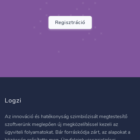
Regisztráció
Logzi
Az innováció és hatékonyság szimbiózisát megtestesítő
szoftverünk meglepően új megközelítéssel kezeli az
ügyviteli folyamatokat. Bár forráskódja zárt, az alapokat a