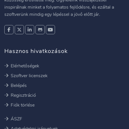
közösség erősítette meg. Ügyfeleink visszajelzései
inspirálnak minket a folyamatos fejlődésre, és ezáltal a
szoftverünk mindig egy lépéssel a jövő előtt jár.
Hasznos hivatkozások
Elérhetőségek
Szoftver licenszek
Belépés
Regisztráció
Fiók törlése
ÁSZF
Adatvédelmi irányelvek