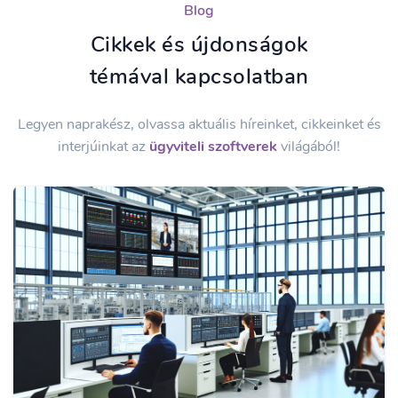
Blog
Cikkek és újdonságok
témával kapcsolatban
Legyen naprakész, olvassa aktuális híreinket, cikkeinket és
interjúinkat az
ügyviteli szoftverek
világából!