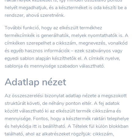
raktárhelyek kezelését is, így minden összetevő pontos
helyét megadhatjuk, és a készterméket is oda készíti be a
rendszer, ahová szeretnénk.
További funkció, hogy az elkészült termékhez
termékcímkék is generálhatók, melyek nyomtathatók is. A
címkéken szerepelhet a cikkszám, megnevezés, vonalkód
és egyéb hasznos információk – ezek szabványos vagy
egyedi sablon alapján készíthetők el. A címkék nyelve,
sablonja és mennyisége szabadon választható.
Adatlap nézet
Az összeszerelési bizonylat adatlap nézete a megszokott
struktúrát követi, de néhány ponton eltér. A fej adatok
között választható ki az elkészült termék cikkszáma és
mennyisége. Fontos, hogy a késztermék raktári telephelye
és helykódja itt is beállítható. A Tételek fül külön blokkban
található, ahol az alkatrészeket rögzítjük: cikkszám,