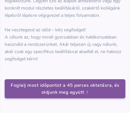
foglalkozunk. Legyen szó az alapok átnézéséről vagy egy
konkrét modul részletes beállításáról, szakértő kollégánk
lépésről lépésre végigvezet a teljes folyamaton.
Ne vesztegesd az időd – kérj segítséget!
A célunk az, hogy minél gyorsabban és hatékonyabban
használd a rendszerünket. Akár teljesen új vagy nálunk,
akár csak egy specifikus beállítással akadtál el, ne habozz
segítséget kérni!
Foglalj most időpontot a 45 perces oktatásra, és
oldjunk meg együtt