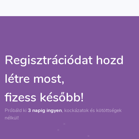
Regisztrációdat hozd
létre most,
fizess később!
Próbáld ki
3 napig ingyen
, kockázatok és kötöttségek
nélkül!