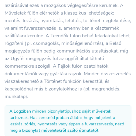
lezárásával ezek a mozgások véglegesítésre kerülnek. A
Műveletek fülön elérhetők a klasszikus lehetőségek:
mentés, lezárás, nyomtatás, letöltés, történet megtekintése,
valamint fuvarszervezés is, amennyiben a késztermék
szállításra kerülne. A Teendők fülön belső feladatokat lehet
rögzíteni (pl. csomagolás, minőségellenőrzés), a Belső
megjegyzés fülön pedig kommunikációs utasításokat, míg
az Ügyfél megjegyzés fül az ügyfél által látható
kommentekre szolgál. A Fájlok fülön csatolhatók
dokumentációk vagy gyártási rajzok. Minden összeszerelés
visszakereshető a Történet funkción keresztül, és
kapcsolódhat más bizonylatokhoz is (pl. megrendelés,
munkalap).
A Logziban minden bizonylattípushoz saját műveletek
tartoznak. Ha szeretnéd jobban átlátni, hogy mit jelent a
lezárás, törlés, nyomtatás vagy éppen a fuvarszervezés, nézd
meg a
bizonylat műveletekről szóló útmutatót
.