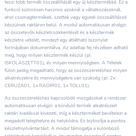
teszi több termék összeállítását egy új késztermékké. Ez a
funkció különösen hasznos azoknál a vállalkozásoknál,
ahol csomagtermékek, szettek vagy egyedi összeállítások
készülnek raktáron belül. A modul automatikusan elvégzi
az összetevők készletcsökkentését és a késztermék
készletre vételét, mindezt egy átlátható bizonylat
formájában dokumentálva. Az adatlap fej részében adható
meg, hogy milyen késztermék készül (pl.
ISKOLASZETT01), és milyen mennyiségben. A Tételek
fülön pedig megadható, hogy az összeszereléshez milyen
alkatrészekre és mennyiségekre van szükség (pl. 2x
CERUZA01, 1x RADIR01, 1x TOLL01).
Az összeszereléshez kapcsolódó mozgásokat a rendszer
automatikusan elvégzi: a kiinduló termék alkatrészeit
raktári kiadással kivezeti, míg a készterméket bevételezi a
megadott telephelyre és helykódra. Ez biztosítja a pontos
készletnyilvántartást. A modul támogatja a különböző