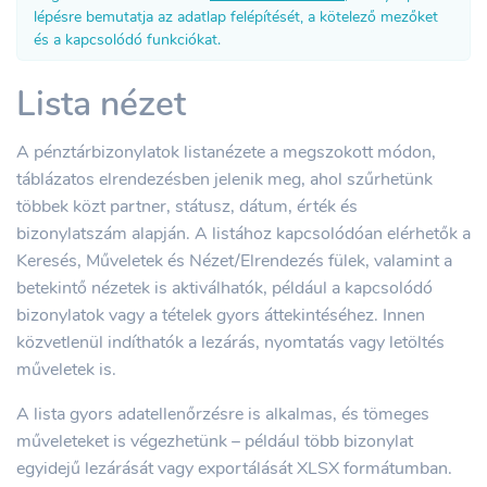
lépésre bemutatja az adatlap felépítését, a kötelező mezőket
és a kapcsolódó funkciókat.
Lista nézet
A pénztárbizonylatok listanézete a megszokott módon,
táblázatos elrendezésben jelenik meg, ahol szűrhetünk
többek közt partner, státusz, dátum, érték és
bizonylatszám alapján. A listához kapcsolódóan elérhetők a
Keresés, Műveletek és Nézet/Elrendezés fülek, valamint a
betekintő nézetek is aktiválhatók, például a kapcsolódó
bizonylatok vagy a tételek gyors áttekintéséhez. Innen
közvetlenül indíthatók a lezárás, nyomtatás vagy letöltés
műveletek is.
A lista gyors adatellenőrzésre is alkalmas, és tömeges
műveleteket is végezhetünk – például több bizonylat
egyidejű lezárását vagy exportálását XLSX formátumban.