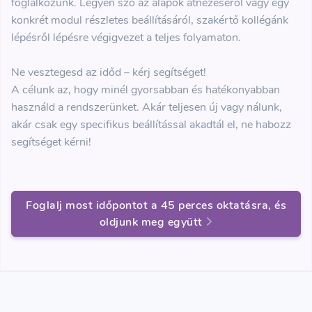
foglalkozunk. Legyen szó az alapok átnézéséről vagy egy
konkrét modul részletes beállításáról, szakértő kollégánk
lépésről lépésre végigvezet a teljes folyamaton.
Ne vesztegesd az időd – kérj segítséget!
A célunk az, hogy minél gyorsabban és hatékonyabban
használd a rendszerünket. Akár teljesen új vagy nálunk,
akár csak egy specifikus beállítással akadtál el, ne habozz
segítséget kérni!
Foglalj most időpontot a 45 perces oktatásra, és
oldjunk meg együtt