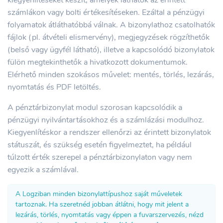
számlákon vagy bolti értékesítéseken. Ezáltal a pénzügyi
folyamatok átláthatóbbá válnak. A bizonylathoz csatolhatók
fájlok (pl. átvételi elismervény), megjegyzések rögzíthetők
(belső vagy ügyfél látható), illetve a kapcsolódó bizonylatok
fülön megtekinthetők a hivatkozott dokumentumok.
Elérhető minden szokásos művelet: mentés, törlés, lezárás,
nyomtatás és PDF letöltés.
A pénztárbizonylat modul szorosan kapcsolódik a
pénzügyi nyilvántartásokhoz és a számlázási modulhoz.
Kiegyenlítéskor a rendszer ellenőrzi az érintett bizonylatok
státuszát, és szükség esetén figyelmeztet, ha például
túlzott érték szerepel a pénztárbizonylaton vagy nem
egyezik a számlával.
A Logziban minden bizonylattípushoz saját műveletek
tartoznak. Ha szeretnéd jobban átlátni, hogy mit jelent a
lezárás, törlés, nyomtatás vagy éppen a fuvarszervezés, nézd