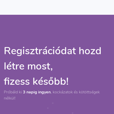
Regisztrációdat hozd
létre most,
fizess később!
Próbáld ki
3 napig ingyen
, kockázatok és kötöttségek
nélkül!