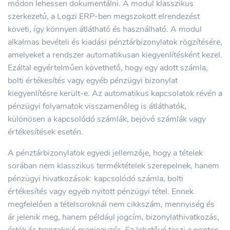
módon lehessen dokumentálni. A modul klasszikus
szerkezetű, a Logzi ERP-ben megszokott elrendezést
követi, így könnyen átlátható és használható. A modul
alkalmas bevételi és kiadási pénztárbizonylatok rögzítésére,
amelyeket a rendszer automatikusan kiegyenlítésként kezel.
Ezáltal egyértelműen követhető, hogy egy adott számla,
bolti értékesítés vagy egyéb pénzügyi bizonylat
kiegyenlítésre került-e. Az automatikus kapcsolatok révén a
pénzügyi folyamatok visszamenőleg is átláthatók,
különösen a kapcsolódó számlák, bejövő számlák vagy
értékesítések esetén.
A pénztárbizonylatok egyedi jellemzője, hogy a tételek
sorában nem klasszikus terméktételek szerepelnek, hanem
pénzügyi hivatkozások: kapcsolódó számla, bolti
értékesítés vagy egyéb nyitott pénzügyi tétel. Ennek
megfelelően a tételsoroknál nem cikkszám, mennyiség és
ár jelenik meg, hanem például jogcím, bizonylathivatkozás,