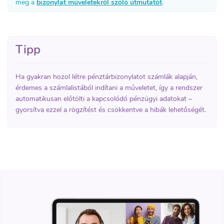
meg a
bizonylat műveletekről szóló útmutatót
.
Tipp
Ha gyakran hozol létre pénztárbizonylatot számlák alapján,
érdemes a számlalistából indítani a műveletet, így a rendszer
automatikusan előtölti a kapcsolódó pénzügyi adatokat –
gyorsítva ezzel a rögzítést és csökkentve a hibák lehetőségét.