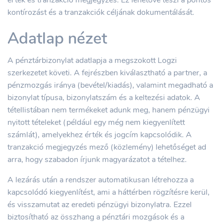
érték és tranzakció megjegyzés. Ez lehetővé teszi a pontos
kontírozást és a tranzakciók céljának dokumentálását.
Adatlap nézet
A pénztárbizonylat adatlapja a megszokott Logzi
szerkezetet követi. A fejrészben kiválasztható a partner, a
pénzmozgás iránya (bevétel/kiadás), valamint megadható a
bizonylat típusa, bizonylatszám és a keltezési adatok. A
tétellistában nem termékeket adunk meg, hanem pénzügyi
nyitott tételeket (például egy még nem kiegyenlített
számlát), amelyekhez érték és jogcím kapcsolódik. A
tranzakció megjegyzés mező (közlemény) lehetőséget ad
arra, hogy szabadon írjunk magyarázatot a tételhez.
A lezárás után a rendszer automatikusan létrehozza a
kapcsolódó kiegyenlítést, ami a háttérben rögzítésre kerül,
és visszamutat az eredeti pénzügyi bizonylatra. Ezzel
biztosítható az összhang a pénztári mozgások és a