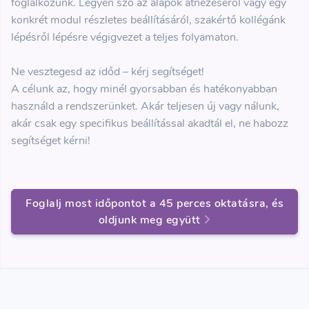
foglalkozunk. Legyen szó az alapok átnézéséről vagy egy
konkrét modul részletes beállításáról, szakértő kollégánk
lépésről lépésre végigvezet a teljes folyamaton.
Ne vesztegesd az időd – kérj segítséget!
A célunk az, hogy minél gyorsabban és hatékonyabban
használd a rendszerünket. Akár teljesen új vagy nálunk,
akár csak egy specifikus beállítással akadtál el, ne habozz
segítséget kérni!
Foglalj most időpontot a 45 perces oktatásra, és
oldjunk meg együtt