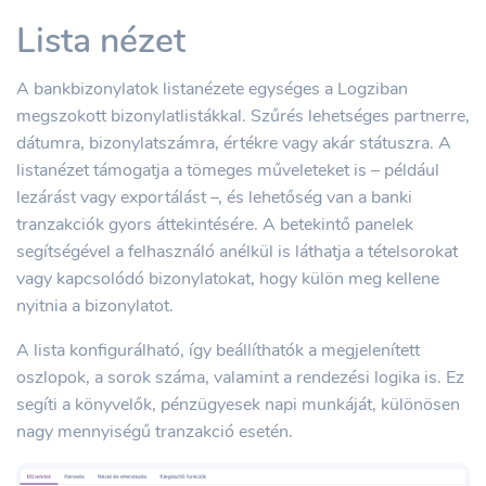
Lista nézet
A bankbizonylatok listanézete egységes a Logziban
megszokott bizonylatlistákkal. Szűrés lehetséges partnerre,
dátumra, bizonylatszámra, értékre vagy akár státuszra. A
listanézet támogatja a tömeges műveleteket is – például
lezárást vagy exportálást –, és lehetőség van a banki
tranzakciók gyors áttekintésére. A betekintő panelek
segítségével a felhasználó anélkül is láthatja a tételsorokat
vagy kapcsolódó bizonylatokat, hogy külön meg kellene
nyitnia a bizonylatot.
A lista konfigurálható, így beállíthatók a megjelenített
oszlopok, a sorok száma, valamint a rendezési logika is. Ez
segíti a könyvelők, pénzügyesek napi munkáját, különösen
nagy mennyiségű tranzakció esetén.