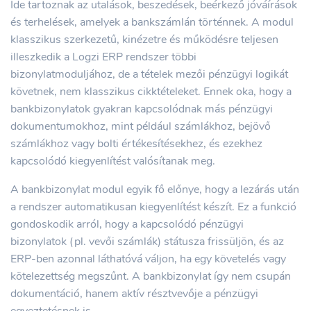
Ide tartoznak az utalások, beszedések, beérkező jóváírások
és terhelések, amelyek a bankszámlán történnek. A modul
klasszikus szerkezetű, kinézetre és működésre teljesen
illeszkedik a Logzi ERP rendszer többi
bizonylatmoduljához, de a tételek mezői pénzügyi logikát
követnek, nem klasszikus cikktételeket. Ennek oka, hogy a
bankbizonylatok gyakran kapcsolódnak más pénzügyi
dokumentumokhoz, mint például számlákhoz, bejövő
számlákhoz vagy bolti értékesítésekhez, és ezekhez
kapcsolódó kiegyenlítést valósítanak meg.
A bankbizonylat modul egyik fő előnye, hogy a lezárás után
a rendszer automatikusan kiegyenlítést készít. Ez a funkció
gondoskodik arról, hogy a kapcsolódó pénzügyi
bizonylatok (pl. vevői számlák) státusza frissüljön, és az
ERP-ben azonnal láthatóvá váljon, ha egy követelés vagy
kötelezettség megszűnt. A bankbizonylat így nem csupán
dokumentáció, hanem aktív résztvevője a pénzügyi