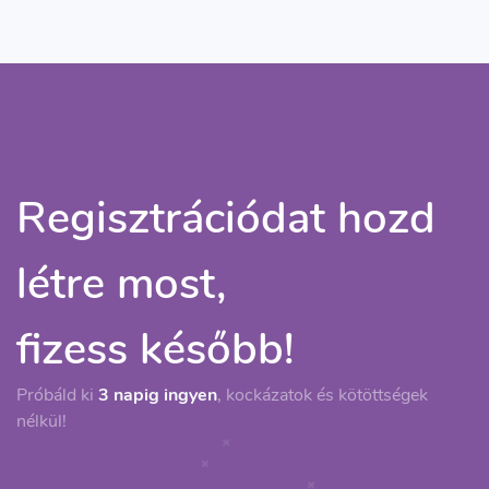
Regisztrációdat hozd
létre most,
fizess később!
Próbáld ki
3 napig ingyen
, kockázatok és kötöttségek
nélkül!