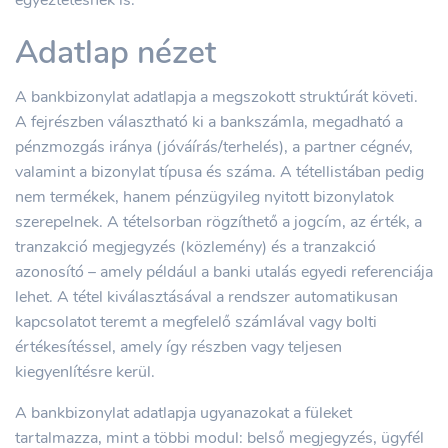
egyeztetésnek is.
Adatlap nézet
A bankbizonylat adatlapja a megszokott struktúrát követi.
A fejrészben választható ki a bankszámla, megadható a
pénzmozgás iránya (jóváírás/terhelés), a partner cégnév,
valamint a bizonylat típusa és száma. A tétellistában pedig
nem termékek, hanem pénzügyileg nyitott bizonylatok
szerepelnek. A tételsorban rögzíthető a jogcím, az érték, a
tranzakció megjegyzés (közlemény) és a tranzakció
azonosító – amely például a banki utalás egyedi referenciája
lehet. A tétel kiválasztásával a rendszer automatikusan
kapcsolatot teremt a megfelelő számlával vagy bolti
értékesítéssel, amely így részben vagy teljesen
kiegyenlítésre kerül.
A bankbizonylat adatlapja ugyanazokat a füleket
tartalmazza, mint a többi modul: belső megjegyzés, ügyfél