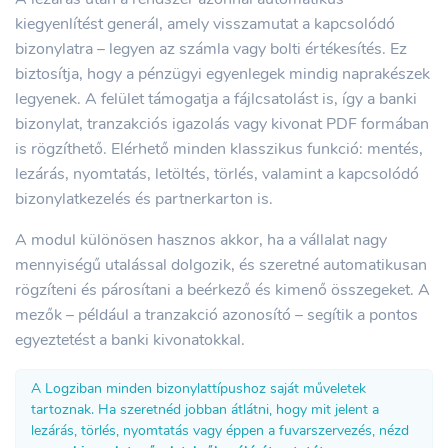
kiegyenlítést generál, amely visszamutat a kapcsolódó
bizonylatra – legyen az számla vagy bolti értékesítés. Ez
biztosítja, hogy a pénzügyi egyenlegek mindig naprakészek
legyenek. A felület támogatja a fájlcsatolást is, így a banki
bizonylat, tranzakciós igazolás vagy kivonat PDF formában
is rögzíthető. Elérhető minden klasszikus funkció: mentés,
lezárás, nyomtatás, letöltés, törlés, valamint a kapcsolódó
bizonylatkezelés és partnerkarton is.
A modul különösen hasznos akkor, ha a vállalat nagy
mennyiségű utalással dolgozik, és szeretné automatikusan
rögzíteni és párosítani a beérkező és kimenő összegeket. A
mezők – például a tranzakció azonosító – segítik a pontos
egyeztetést a banki kivonatokkal.
A Logziban minden bizonylattípushoz saját műveletek
tartoznak. Ha szeretnéd jobban átlátni, hogy mit jelent a
lezárás, törlés, nyomtatás vagy éppen a fuvarszervezés, nézd