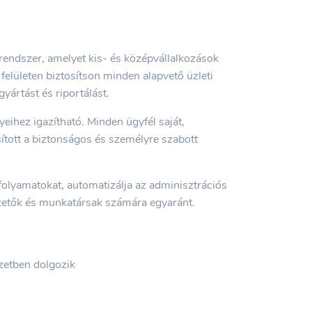
i rendszer, amelyet kis- és középvállalkozások
 felületen biztosítson minden alapvető üzleti
gyártást és riportálást.
eihez igazítható. Minden ügyfél saját,
sított a biztonságos és személyre szabott
folyamatokat, automatizálja az adminisztrációs
zetők és munkatársak számára egyaránt.
zetben dolgozik