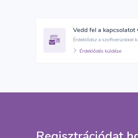
Vedd fel a kapcsolatot 
Érdeklődsz a szoftverünkkel ka
Érdeklődés küldése
Regisztrációdat ho