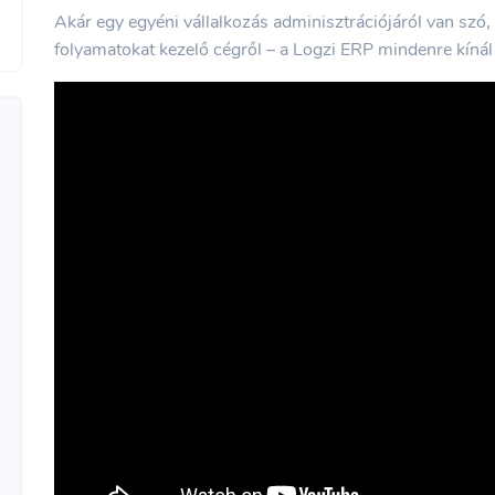
Akár egy egyéni vállalkozás adminisztrációjáról van szó, 
folyamatokat kezelő cégről – a Logzi ERP mindenre kíná