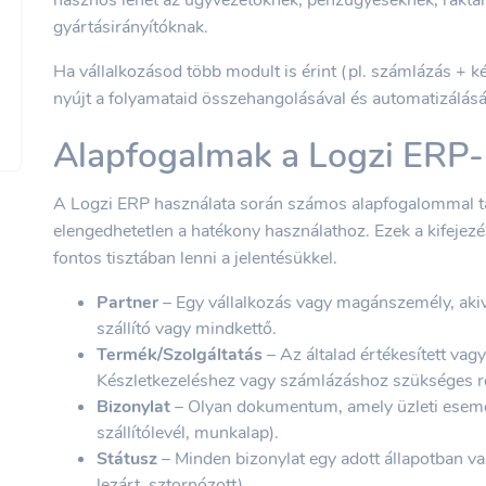
gyártásirányítóknak.
Ha vállalkozásod több modult is érint (pl. számlázás + k
nyújt a folyamataid összehangolásával és automatizálásá
Alapfogalmak a Logzi ERP
A Logzi ERP használata során számos alapfogalommal t
elengedhetetlen a hatékony használathoz. Ezek a kifeje
fontos tisztában lenni a jelentésükkel.
Partner
– Egy vállalkozás vagy magánszemély, akive
szállító vagy mindkettő.
Termék/Szolgáltatás
– Az általad értékesített vag
Készletkezeléshez vagy számlázáshoz szükséges rö
Bizonylat
– Olyan dokumentum, amely üzleti esemén
szállítólevél, munkalap).
Státusz
– Minden bizonylat egy adott állapotban van,
lezárt, sztornózott).