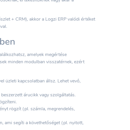
észlet + CRM), akkor a Logzi ERP valódi értéket
val.
-ben
alálkozhatsz, amelyek megértése
zések minden modulban visszatérnek, ezért
l üzleti kapcsolatban állsz. Lehet vevő,
y beszerzett árucikk vagy szolgáltatás.
gzíteni.
yt rögzít (pl. számla, megrendelés,
 ami segíti a követhetőséget (pl. nyitott,