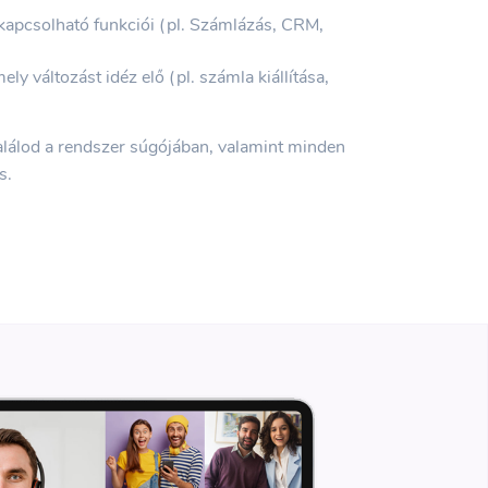
kapcsolható funkciói (pl. Számlázás, CRM,
y változást idéz elő (pl. számla kiállítása,
alálod a rendszer súgójában, valamint minden
s.