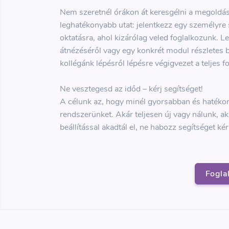
Nem szeretnél órákon át keresgélni a megoldás
leghatékonyabb utat: jelentkezz egy személyre 
oktatásra, ahol kizárólag veled foglalkozunk. L
átnézéséről vagy egy konkrét modul részletes be
kollégánk lépésről lépésre végigvezet a teljes 
Ne vesztegesd az időd – kérj segítséget!
A célunk az, hogy minél gyorsabban és hatéko
rendszerünket. Akár teljesen új vagy nálunk, ak
beállítással akadtál el, ne habozz segítséget kér
Fogla