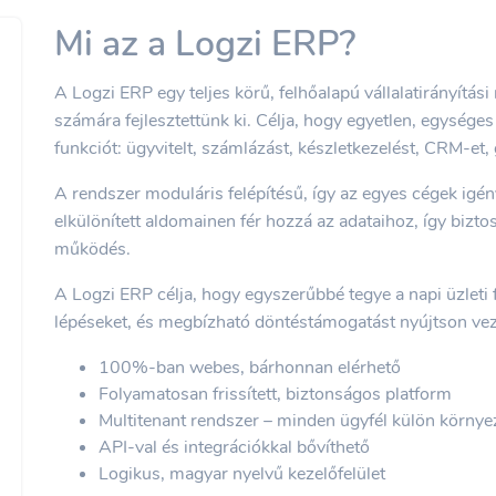
Mi az a Logzi ERP?
A Logzi ERP egy teljes körű, felhőalapú vállalatirányítás
számára fejlesztettünk ki. Célja, hogy egyetlen, egységes
funkciót: ügyvitelt, számlázást, készletkezelést, CRM-et, 
A rendszer moduláris felépítésű, így az egyes cégek igény
elkülönített aldomainen fér hozzá az adataihoz, így bizto
működés.
A Logzi ERP célja, hogy egyszerűbbé tegye a napi üzleti 
lépéseket, és megbízható döntéstámogatást nyújtson ve
100%-ban webes, bárhonnan elérhető
Folyamatosan frissített, biztonságos platform
Multitenant rendszer – minden ügyfél külön környe
API-val és integrációkkal bővíthető
Logikus, magyar nyelvű kezelőfelület