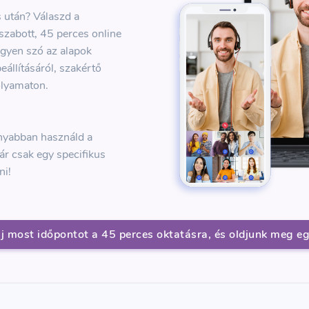
 után? Válaszd a
szabott, 45 perces online
egyen szó az alapok
állításáról, szakértő
folyamaton.
nyabban használd a
ár csak egy specifikus
ni!
lj most időpontot a 45 perces oktatásra, és oldjunk meg e