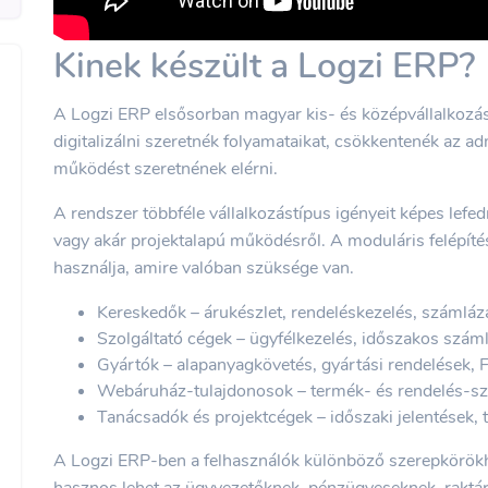
Kinek készült a Logzi ERP?
A Logzi ERP elsősorban magyar kis- és középvállalkozá
digitalizálni szeretnék folyamataikat, csökkentenék az ad
működést szeretnének elérni.
A rendszer többféle vállalkozástípus igényeit képes lefed
vagy akár projektalapú működésről. A moduláris felépíté
használja, amire valóban szüksége van.
Kereskedők – árukészlet, rendeléskezelés, számláz
Szolgáltató cégek – ügyfélkezelés, időszakos szá
Gyártók – alapanyagkövetés, gyártási rendelések, 
Webáruház-tulajdonosok – termék- és rendelés-sz
Tanácsadók és projektcégek – időszaki jelentések, t
A Logzi ERP-ben a felhasználók különböző szerepkörökh
hasznos lehet az ügyvezetőknek, pénzügyeseknek, raktár