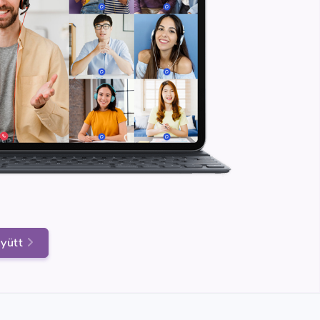
gyütt