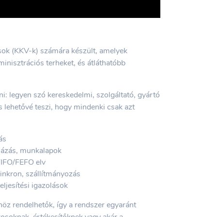
sok (KKV-k) számára készült, amelyek
minisztrációs terheket, és átláthatóbb
ni: legyen szó kereskedelmi, szolgáltató, gyártó
s lehetővé teszi, hogy mindenki csak azt
ás
mlázás, munkalapok
FIFO/FEFO elv
inkron, szállítmányozás
eljesítési igazolások
öz rendelhetők, így a rendszer egyaránt
osoknak, értékesítőknek vagy akár a