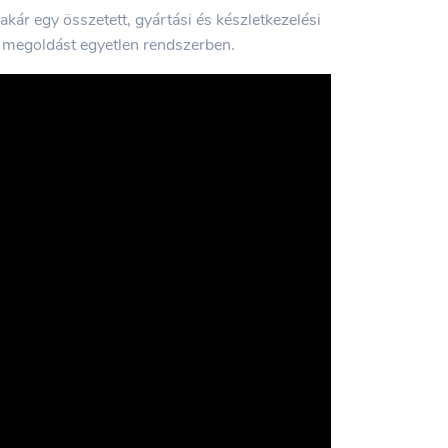
akár egy összetett, gyártási és készletkezelési
l megoldást egyetlen rendszerben.