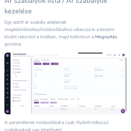
Ár szabályok lista / Ár szabályok
kezelése
Egy adott ár szabály adatainak
megtekintéséhez/módosításához
válassza ki a kezelni
kívánt rekordot a listában, majd kattintson a
Megnyitás
gombra:
A paraméterek módosítására csak
Nyitott
státuszú
szabályoknál van lehetőség!