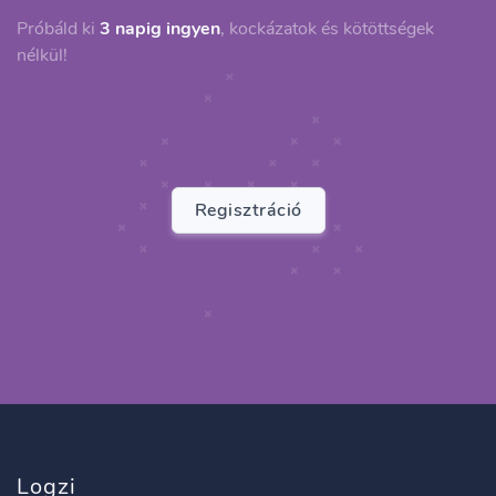
Próbáld ki
3 napig ingyen
, kockázatok és kötöttségek
nélkül!
Regisztráció
Logzi