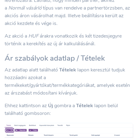
létrehozásra. Látható, hogy minden partner, akihez
a
Normál vásárló
típus van rendelve a partnertörzsben, az
akciós áron vásárolhat majd. Illetve beállításra került az
akció kezdete és vége is.
Az akció a
HUF
árakra vonatkozik és két tizedesjegyre
történik a kerekítés az új ár kalkulálásánál.
Ár szabályok adatlap / Tételek
Az adatlap alatt található
Tételek
lapon keresztül tudjuk
hozzáadni azokat a
termékeket/gyártókat/termékkategóriákat, amelyek esetén
az árszabást módosítani kívánjuk.
Ehhez kattintson az
Új
gombra a
Tételek
lapon belül
található gombsoron: