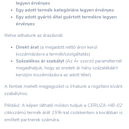
legyen érvényes
Egy adott termék kategóriára legyen érvényes
Egy adott gyártó által gyártott termékre legyen
érvényes
Illetve adhatunk az árazásnál:
Direkt árat
(a megadott nettó áron kerül
kiszámlázásra a termék/szolgáltatás)
Százalékos ár szabályt
(Az Ár szorzó paraméternél
megadhatjuk, hogy az eredeti ár hány százalékáért
kerüljön kiszámlázásra az adott tétel)
A fentiek mellett megjegyzést is írhatunk a rögzíteni kívánt
szabályhoz.
Például: A képen látható módon tudjuk a
CERUZA-HB-02
cikkszámú termék árát
15%
-kal csökkenteni a korábban is
említett partnerek számára.