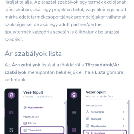
listáját találja. Az árazási szabályok egy termék akciójának
időszakában, akár egy projekten belül, vagy akár egy adott
márka adott termékcsoportjának promóciójakor válhatnak
szükségessé, de akár egy adott partner/partner
típus/termék kategória sesetén is állíthatunk be árazási
szabályt.
Ár szabályok lista
Az
Ár szabályok
listáját a főoldalról a
Törzsadatok/Ár
szabályok
menüponton belül érjük el, ha a
Lista
gombra
kattintunk: