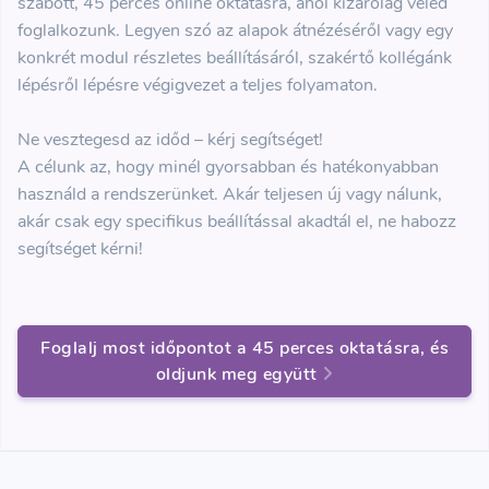
szabott, 45 perces online oktatásra, ahol kizárólag veled
foglalkozunk. Legyen szó az alapok átnézéséről vagy egy
konkrét modul részletes beállításáról, szakértő kollégánk
lépésről lépésre végigvezet a teljes folyamaton.
Ne vesztegesd az időd – kérj segítséget!
A célunk az, hogy minél gyorsabban és hatékonyabban
használd a rendszerünket. Akár teljesen új vagy nálunk,
akár csak egy specifikus beállítással akadtál el, ne habozz
segítséget kérni!
Foglalj most időpontot a 45 perces oktatásra, és
oldjunk meg együtt