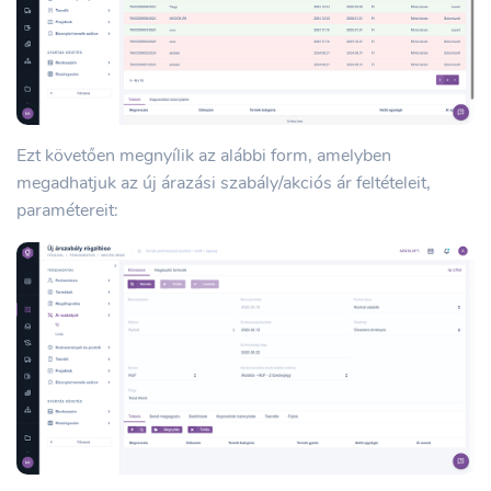
Ezt követően megnyílik az alábbi form, amelyben
megadhatjuk az új árazási szabály/akciós ár feltételeit,
paramétereit: