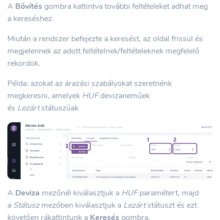
A
Bővítés
gombra kattintva további feltételeket adhat meg
a kereséshez.
Miután a rendszer befejezte a keresést, az oldal frissül és
megjelennek az adott feltételnek/feltételeknek megfelelő
rekordok.
Példa: azokat az árazási szabályokat szeretnénk
megkeresni, amelyek
HUF
devizaneműek
és
Lezárt
státuszúak
A
Deviza
mezőnél kiválasztjuk a
HUF
paramétert, majd
a
Státusz
mezőben kiválasztjuk a
Lezárt
státuszt és ezt
követően rákattintunk a
Keresés
gombra.