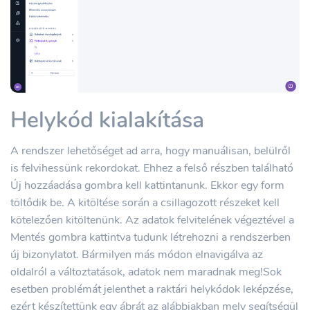
Helykód kialakítása
A rendszer lehetőséget ad arra, hogy manuálisan, belülről
is felvihessünk rekordokat. Ehhez a felső részben található
Új hozzáadása gombra kell kattintanunk. Ekkor egy form
töltődik be. A kitöltése során a csillagozott részeket kell
kötelezően kitöltenünk. Az adatok felvitelének végeztével a
Mentés gombra kattintva tudunk létrehozni a rendszerben
új bizonylatot. Bármilyen más módon elnavigálva az
oldalról a változtatások, adatok nem maradnak meg!Sok
esetben problémát jelenthet a raktári helykódok leképzése,
ezért készítettünk egy ábrát az alábbiakban mely segítségül