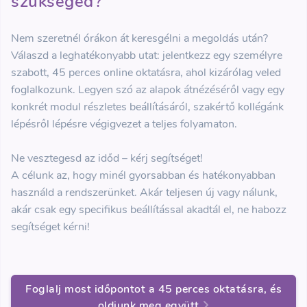
szükséged?
Nem szeretnél órákon át keresgélni a megoldás után?
Válaszd a leghatékonyabb utat: jelentkezz egy személyre
szabott, 45 perces online oktatásra, ahol kizárólag veled
foglalkozunk. Legyen szó az alapok átnézéséről vagy egy
konkrét modul részletes beállításáról, szakértő kollégánk
lépésről lépésre végigvezet a teljes folyamaton.
Ne vesztegesd az időd – kérj segítséget!
A célunk az, hogy minél gyorsabban és hatékonyabban
használd a rendszerünket. Akár teljesen új vagy nálunk,
akár csak egy specifikus beállítással akadtál el, ne habozz
segítséget kérni!
Foglalj most időpontot a 45 perces oktatásra, és
oldjunk meg együtt