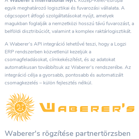
A
Waberer's International Nyrt
. Közép-Kelet-Európa
egyik meghatározó logisztikai és fuvarozási vállalata. A
cégcsoport átfogó szolgáltatásokat nyújt, amelyek
magukban foglalják a nemzetközi hosszú távú fuvarozást, a
belföldi disztribúciót, valamint a komplex raktárlogisztikát.
A Waberer's API integráció lehetővé teszi, hogy a Logzi
ERP rendszerben közvetlenül kezeljük a
csomagfeladásokat, címkekészítést, és az adatokat
automatikusan továbbítsuk az Waberer's rendszerébe. Az
integráció célja a gyorsabb, pontosabb és automatizált
csomagkezelés – külön fejlesztés nélkül.
Waberer's rögzítése partnertörzsben