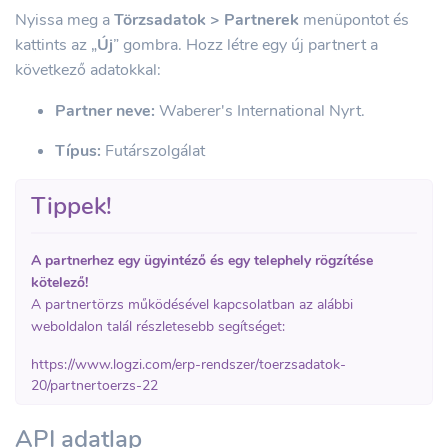
Nyissa meg a
Törzsadatok > Partnerek
menüpontot és
kattints az „
Új
” gombra. Hozz létre egy új partnert a
következő adatokkal:
Partner neve:
Waberer's International Nyrt.
Típus:
Futárszolgálat
Tippek!
A partnerhez egy ügyintéző és egy telephely rögzítése
kötelező!
A partnertörzs működésével kapcsolatban az alábbi
weboldalon talál részletesebb segítséget:
https://www.logzi.com/erp-rendszer/toerzsadatok-
20/partnertoerzs-22
API adatlap