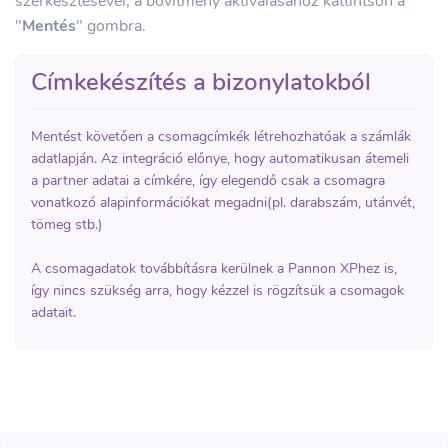
szerkesztésével, a bővítmény aktiválásához kattintson a
"
Mentés
" gombra.
Címkekészítés a bizonylatokból
Mentést követően a csomagcímkék létrehozhatóak a számlák
adatlapján. Az integráció előnye, hogy automatikusan átemeli
a partner adatai a címkére, így elegendő csak a csomagra
vonatkozó alapinformációkat megadni(pl. darabszám, utánvét,
tömeg stb.)
A csomagadatok továbbításra kerülnek a Pannon XPhez is,
így nincs szükség arra, hogy kézzel is rögzítsük a csomagok
adatait.