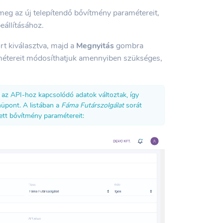
meg az új telepítendő bővítmény paramétereit,
állításához.
rt kiválasztva, majd a
Megnyitás
gombra
amétereit módosíthatjuk amennyiben szükséges,
 az API-hoz kapcsolódó adatok változtak, így
nüpont. A listában a
Fáma Futárszolgálat
sorát
tett bővítmény paramétereit: