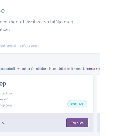
se
enüpontot kiválasztva találja meg
tban: