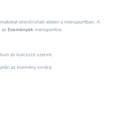
matokat ellenőrizheti ebben a menüpontban. A
n az
Események
menüpontra:
dátum és kulcsszó szerint.
uplán az esemény sorára: