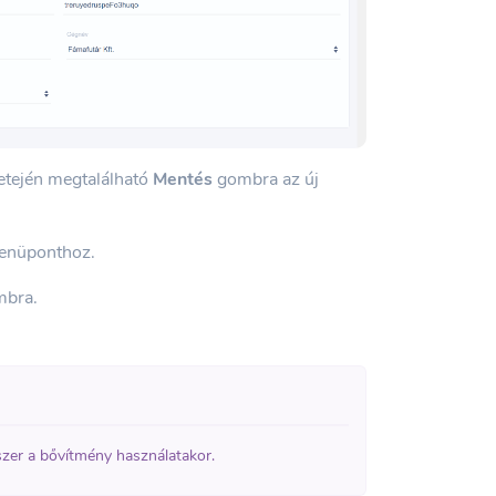
tetején megtalálható
Mentés
gombra az új
nüponthoz.
mbra.
ndszer a bővítmény használatakor.