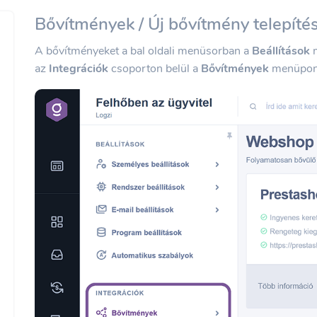
Bővítmények / Új bővítmény telepíté
A bővítményeket a bal oldali menüsorban a
Beállítások
m
az
Integrációk
csoporton belül a
Bővítmények
menüpon