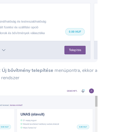
z
Új bővítmény telepítése
menüpontra, ekkor a
a rendszer