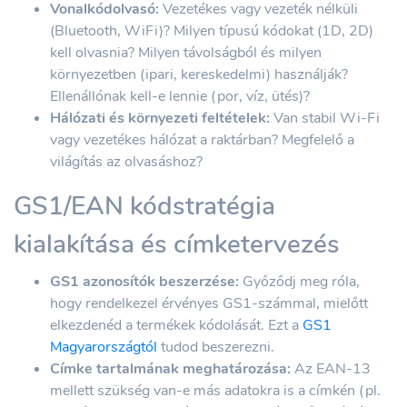
Vonalkódolvasó:
Vezetékes vagy vezeték nélküli
(Bluetooth, WiFi)? Milyen típusú kódokat (1D, 2D)
kell olvasnia? Milyen távolságból és milyen
környezetben (ipari, kereskedelmi) használják?
Ellenállónak kell-e lennie (por, víz, ütés)?
Hálózati és környezeti feltételek:
Van stabil Wi-Fi
vagy vezetékes hálózat a raktárban? Megfelelő a
világítás az olvasáshoz?
GS1/EAN kódstratégia
kialakítása és címketervezés
GS1 azonosítók beszerzése:
Győződj meg róla,
hogy rendelkezel érvényes GS1-számmal, mielőtt
elkezdenéd a termékek kódolását. Ezt a
GS1
Magyarországtól
tudod beszerezni.
Címke tartalmának meghatározása:
Az EAN-13
mellett szükség van-e más adatokra is a címkén (pl.