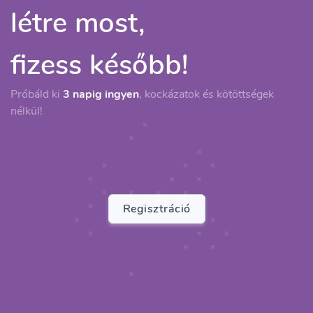
létre most,
fizess később!
Próbáld ki
3 napig ingyen
, kockázatok és kötöttségek
nélkül!
Regisztráció