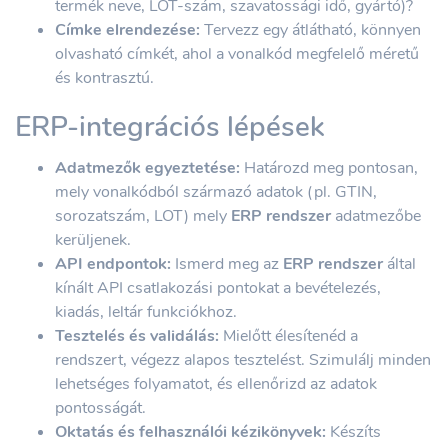
termék neve, LOT-szám, szavatossági idő, gyártó)?
Címke elrendezése:
Tervezz egy átlátható, könnyen
olvasható címkét, ahol a vonalkód megfelelő méretű
és kontrasztú.
ERP-integrációs lépések
Adatmezők egyeztetése:
Határozd meg pontosan,
mely vonalkódból származó adatok (pl. GTIN,
sorozatszám, LOT) mely
ERP rendszer
adatmezőbe
kerüljenek.
API endpontok:
Ismerd meg az
ERP rendszer
által
kínált API csatlakozási pontokat a bevételezés,
kiadás, leltár funkciókhoz.
Tesztelés és validálás:
Mielőtt élesítenéd a
rendszert, végezz alapos tesztelést. Szimulálj minden
lehetséges folyamatot, és ellenőrizd az adatok
pontosságát.
Oktatás és felhasználói kézikönyvek:
Készíts