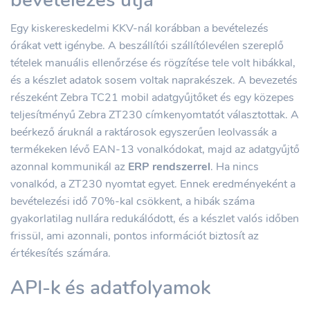
bevételezés útja
Egy kiskereskedelmi KKV-nál korábban a bevételezés
órákat vett igénybe. A beszállítói szállítólevélen szereplő
tételek manuális ellenőrzése és rögzítése tele volt hibákkal,
és a készlet adatok sosem voltak naprakészek. A bevezetés
részeként Zebra TC21 mobil adatgyűjtőket és egy közepes
teljesítményű Zebra ZT230 címkenyomtatót választottak. A
beérkező áruknál a raktárosok egyszerűen leolvassák a
termékeken lévő EAN-13 vonalkódokat, majd az adatgyűjtő
azonnal kommunikál az
ERP rendszerrel
. Ha nincs
vonalkód, a ZT230 nyomtat egyet. Ennek eredményeként a
bevételezési idő 70%-kal csökkent, a hibák száma
gyakorlatilag nullára redukálódott, és a készlet valós időben
frissül, ami azonnali, pontos információt biztosít az
értékesítés számára.
API-k és adatfolyamok