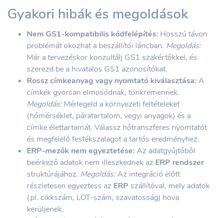
Gyakori hibák és megoldások
Nem GS1-kompatibilis kódfelépítés:
Hosszú távon
problémát okozhat a beszállítói láncban.
Megoldás:
Már a tervezéskor konzultálj GS1 szakértőkkel, és
szerezd be a hivatalos GS1 azonosítókat.
Rossz címkeanyag vagy nyomtató kiválasztása:
A
címkék gyorsan elmosódnak, tönkremennek.
Megoldás:
Mérlegeld a környezeti feltételeket
(hőmérséklet, páratartalom, vegyi anyagok) és a
címke élettartamát. Válassz hőtranszferes nyomtatót
és megfelelő festékszalagot a tartós eredményhez.
ERP-mezők nem egyeztetése:
Az adatgyűjtőből
beérkező adatok nem illeszkednek az
ERP rendszer
struktúrájához.
Megoldás:
Az integráció előtt
részletesen egyeztess az
ERP
szállítóval, mely adatok
(pl. cikkszám, LOT-szám, szavatosság) hova
kerüljenek.