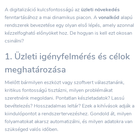
A digitalizáció kulcsfontosságú az
üzleti növekedés
fenntartásához a mai dinamikus piacon. A
vonalkód
alapú
rendszerek bevezetése egy olyan első lépés, amely azonnal
kézzelfogható előnyöket hoz. De hogyan is kell ezt okosan
csinálni?
1. Üzleti igényfelmérés és célok
meghatározása
Mielőtt bármilyen eszközt vagy szoftvert választanánk,
kritikus fontosságú tisztázni, milyen problémákat
szeretnénk megoldani. Pontatlan készletadatok? Lassú
bevételezés? Hosszadalmas leltár? Ezek a kihívások adják a
kiindulópontot a rendszertervezéshez. Gondold át, milyen
folyamatokat akarsz automatizálni, és milyen adatokra van
szükséged valós időben.