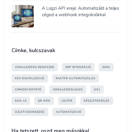
A Logzi API ereje: Automatizáld a teljes
céged a webhook integrációkkal
Címke, kulcszavak
VONALKÓDOS RENDSZER
ERP INTEGRÁCIÓ
WMS
KKV DIGITALIZÁCIÓ
RAKTÁR AUTOMATIZÁLÁS
CÍMKENYOMTATÓ
VONALKÓDOLVASÓ
GS1
EAN-13
QR-KÓD
LELTÁR
KÉSZLETKEZELÉS
ÜZLETI NÖVEKEDÉS
AUTOMATIZÁCIÓ
Ha tetszett, oszd meg másokkal