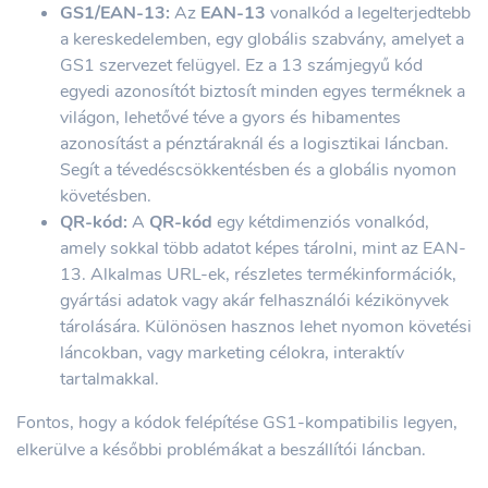
GS1/EAN-13:
Az
EAN-13
vonalkód a legelterjedtebb
a kereskedelemben, egy globális szabvány, amelyet a
GS1 szervezet felügyel. Ez a 13 számjegyű kód
egyedi azonosítót biztosít minden egyes terméknek a
világon, lehetővé téve a gyors és hibamentes
azonosítást a pénztáraknál és a logisztikai láncban.
Segít a tévedéscsökkentésben és a globális nyomon
követésben.
QR-kód:
A
QR-kód
egy kétdimenziós vonalkód,
amely sokkal több adatot képes tárolni, mint az EAN-
13. Alkalmas URL-ek, részletes termékinformációk,
gyártási adatok vagy akár felhasználói kézikönyvek
tárolására. Különösen hasznos lehet nyomon követési
láncokban, vagy marketing célokra, interaktív
tartalmakkal.
Fontos, hogy a kódok felépítése GS1-kompatibilis legyen,
elkerülve a későbbi problémákat a beszállítói láncban.