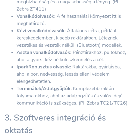
megbízhatóság és a nagy sebesség a lényeg. (Pl.
Zebra ZT411)
Vonalkódolvasók:
A felhasználási környezet itt is
meghatározó.
Kézi vonalkódolvasók:
Általános célra, például
kereskedelemben, kisebb raktárakban. Léteznek
vezetékes és vezeték nélküli (Bluetooth) modellek.
Asztali vonalkódolvasók:
Pénztárakhoz, pultokhoz,
ahol a gyors, kéz nélküli szkennelés a cél.
Ipari/Robusztus olvasók:
Raktárakba, gyártásba,
ahol a por, nedvesség, leesés elleni védelem
elengedhetetlen.
Terminálok/Adatgyűjtők:
Komplexebb raktári
folyamatokhoz, ahol az adatrögzítés és valós idejű
kommunikáció is szükséges. (Pl. Zebra TC21/TC26)
3. Szoftveres integráció és
oktatás