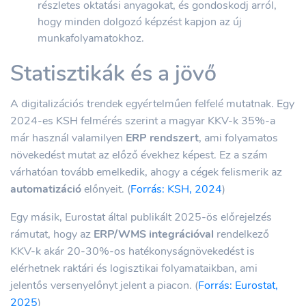
részletes oktatási anyagokat, és gondoskodj arról,
hogy minden dolgozó képzést kapjon az új
munkafolyamatokhoz.
Statisztikák és a jövő
A digitalizációs trendek egyértelműen felfelé mutatnak. Egy
2024-es KSH felmérés szerint a magyar KKV-k 35%-a
már használ valamilyen
ERP rendszert
, ami folyamatos
növekedést mutat az előző évekhez képest. Ez a szám
várhatóan tovább emelkedik, ahogy a cégek felismerik az
automatizáció
előnyeit. (
Forrás: KSH, 2024
)
Egy másik, Eurostat által publikált 2025-ös előrejelzés
rámutat, hogy az
ERP/WMS integrációval
rendelkező
KKV-k akár 20-30%-os hatékonyságnövekedést is
elérhetnek raktári és logisztikai folyamataikban, ami
jelentős versenyelőnyt jelent a piacon. (
Forrás: Eurostat,
2025
)