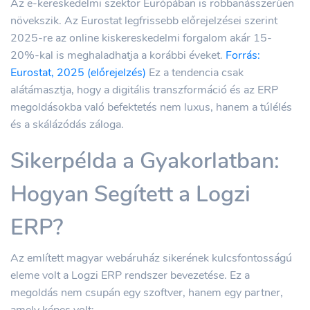
Az e-kereskedelmi szektor Európában is robbanásszerűen
növekszik. Az Eurostat legfrissebb előrejelzései szerint
2025-re az online kiskereskedelmi forgalom akár 15-
20%-kal is meghaladhatja a korábbi éveket.
Forrás:
Eurostat, 2025 (előrejelzés)
Ez a tendencia csak
alátámasztja, hogy a digitális transzformáció és az ERP
megoldásokba való befektetés nem luxus, hanem a túlélés
és a skálázódás záloga.
Sikerpélda a Gyakorlatban:
Hogyan Segített a Logzi
ERP?
Az említett magyar webáruház sikerének kulcsfontosságú
eleme volt a Logzi ERP rendszer bevezetése. Ez a
megoldás nem csupán egy szoftver, hanem egy partner,
amely képes volt: