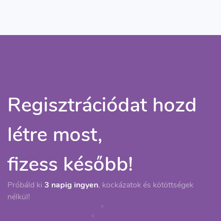
Regisztrációdat hozd
létre most,
fizess később!
Próbáld ki
3 napig ingyen
, kockázatok és kötöttségek
nélkül!