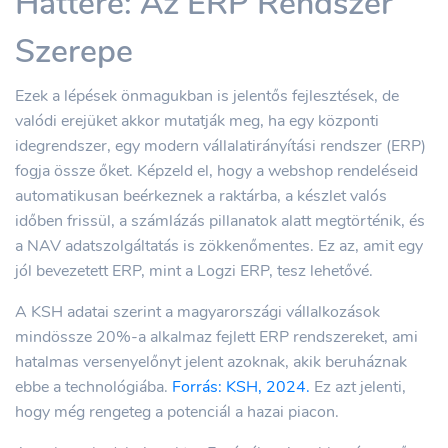
Háttere: Az ERP Rendszer
Szerepe
Ezek a lépések önmagukban is jelentős fejlesztések, de
valódi erejüket akkor mutatják meg, ha egy központi
idegrendszer, egy modern vállalatirányítási rendszer (ERP)
fogja össze őket. Képzeld el, hogy a webshop rendeléseid
automatikusan beérkeznek a raktárba, a készlet valós
időben frissül, a számlázás pillanatok alatt megtörténik, és
a NAV adatszolgáltatás is zökkenőmentes. Ez az, amit egy
jól bevezetett ERP, mint a Logzi ERP, tesz lehetővé.
A KSH adatai szerint a magyarországi vállalkozások
mindössze 20%-a alkalmaz fejlett ERP rendszereket, ami
hatalmas versenyelőnyt jelent azoknak, akik beruháznak
ebbe a technológiába.
Forrás: KSH, 2024.
Ez azt jelenti,
hogy még rengeteg a potenciál a hazai piacon.