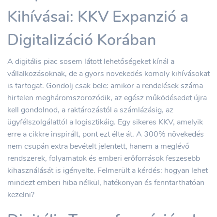
Kihívásai: KKV Expanzió a
Digitalizáció Korában
A digitális piac sosem látott lehetőségeket kínál a
vállalkozásoknak, de a gyors növekedés komoly kihívásokat
is tartogat. Gondolj csak bele: amikor a rendelések száma
hirtelen megháromszorozódik, az egész működésedet újra
kell gondolnod, a raktározástól a számlázásig, az
ügyfélszolgálattól a logisztikáig. Egy sikeres KKV, amelyik
erre a cikkre inspirált, pont ezt élte át. A 300% növekedés
nem csupán extra bevételt jelentett, hanem a meglévő
rendszerek, folyamatok és emberi erőforrások feszesebb
kihasználását is igényelte. Felmerült a kérdés: hogyan lehet
mindezt emberi hiba nélkül, hatékonyan és fenntarthatóan
kezelni?