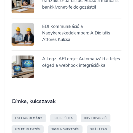
tranzakció-párosítás: Búcsú a manuális
bankkivonat-feldolgozástól
EDI Kommunikáció a
Nagykereskedelemben: A Digitális
Áttörés Kulcsa
A Logzi API ereje: Automatizáld a teljes
céged a webhook integrációkkal
Címke, kulcszavak
ESETTANULMÁNY
SIKERPÉLDA
KKV EXPANZIÓ
ÜZLETI ELEMZÉS
300% NÖVEKEDÉS
SKÁLÁZÁS