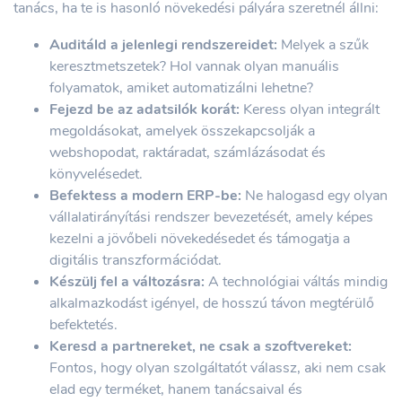
tanács, ha te is hasonló növekedési pályára szeretnél állni:
Auditáld a jelenlegi rendszereidet:
Melyek a szűk
keresztmetszetek? Hol vannak olyan manuális
folyamatok, amiket automatizálni lehetne?
Fejezd be az adatsilók korát:
Keress olyan integrált
megoldásokat, amelyek összekapcsolják a
webshopodat, raktáradat, számlázásodat és
könyvelésedet.
Befektess a modern ERP-be:
Ne halogasd egy olyan
vállalatirányítási rendszer bevezetését, amely képes
kezelni a jövőbeli növekedésedet és támogatja a
digitális transzformációdat.
Készülj fel a változásra:
A technológiai váltás mindig
alkalmazkodást igényel, de hosszú távon megtérülő
befektetés.
Keresd a partnereket, ne csak a szoftvereket:
Fontos, hogy olyan szolgáltatót válassz, aki nem csak
elad egy terméket, hanem tanácsaival és