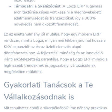
biztonságot.
Támogatni a Skálázódást:
A Logzi ERP rugalmas
architektúrája képes volt kezelni a megnövekedett
adatmennyiséget és tranzakciókat, így a 300%
növekedés nem okozott fennakadást.
Ez az esettanulmány jól mutatja, hogy egy modern ERP
rendszer, mint a Logzi, milyen mértékben járulhat hozzá a
KKV expanzióhoz és az üzleti elemzés alapú
döntéshozatalhoz. A fejlesztési minőség és az innováció
iránti elkötelezettség garantálja, hogy a Logzi ERP mindig a
legfrissebb trendeknek és jogszabályi változásoknak
megfelelően működik.
Gyakorlati Tanácsok a Te
Vállalkozásodnak is
Mit tanulhatsz ebből a sikerpéldából? Íme néhány praktikus