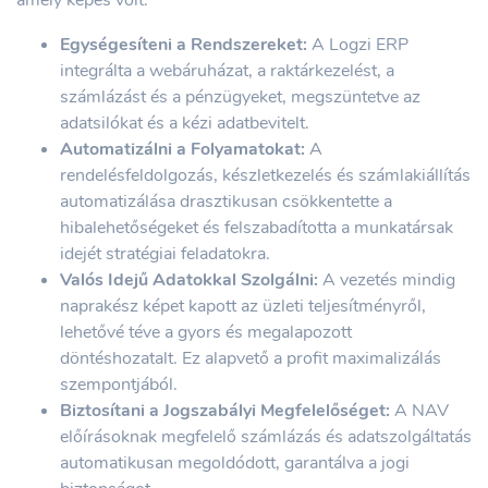
Egységesíteni a Rendszereket:
A Logzi ERP
integrálta a webáruházat, a raktárkezelést, a
számlázást és a pénzügyeket, megszüntetve az
adatsilókat és a kézi adatbevitelt.
Automatizálni a Folyamatokat:
A
rendelésfeldolgozás, készletkezelés és számlakiállítás
automatizálása drasztikusan csökkentette a
hibalehetőségeket és felszabadította a munkatársak
idejét stratégiai feladatokra.
Valós Idejű Adatokkal Szolgálni:
A vezetés mindig
naprakész képet kapott az üzleti teljesítményről,
lehetővé téve a gyors és megalapozott
döntéshozatalt. Ez alapvető a profit maximalizálás
szempontjából.
Biztosítani a Jogszabályi Megfelelőséget:
A NAV
előírásoknak megfelelő számlázás és adatszolgáltatás
automatikusan megoldódott, garantálva a jogi