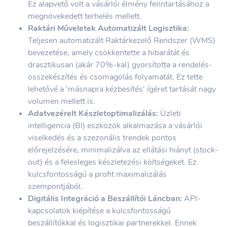
Ez alapvető volt a vásárlói élmény fenntartásához a
megnövekedett terhelés mellett.
Raktári Műveletek Automatizált Logisztika:
Teljesen automatizált Raktárkezelő Rendszer (WMS)
bevezetése, amely csökkentette a hibarátát és
drasztikusan (akár 70%-kal) gyorsította a rendelés-
összekészítés és csomagolás folyamatát. Ez tette
lehetővé a 'másnapra kézbesítés' ígéret tartását nagy
volumen mellett is.
Adatvezérelt Készletoptimalizálás:
Üzleti
intelligencia (BI) eszközök alkalmazása a vásárlói
viselkedés és a szezonális trendek pontos
előrejelzésére, minimalizálva az ellátási hiányt (stock-
out) és a felesleges készletezési költségeket. Ez
kulcsfontosságú a profit maximalizálás
szempontjából.
Digitális Integráció a Beszállítói Láncban:
API-
kapcsolatok kiépítése a kulcsfontosságú
beszállítókkal és logisztikai partnerekkel. Ennek