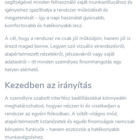
segítségével minden felhasználó saját munkastílusához és
igényeihez igazíthatja a rendszer működését és
megjelenését – így a napi használat gyorsabb,
komfortosabb és hatékonyabb lesz.
A cél, hogy a rendszer ne csak jól működjön, hanem jól is
érezd magad benne. Legyen szó vizuális elrendezésről,
alapértelmezett nézetekről, jelszavakról vagy saját
adataidról – itt minden személyes finomhangolás egy
helyen elérhető.
Kezedben az irányítás
A személyre szabott interfész beállításokkal könnyedén
meghatározhatod, hogyan nézzen ki és viselkedjen a
rendszer az egyéni fiókodban. A sötét-világos mód,
alapértelmezett listanézetek és egyéb finomságok nemcsak
kényelmi funkciók – hanem eszközök a hatékonyabb
munkavégzéshez.