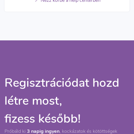
Nézz körbe a help centerben
Regisztrációdat hozd
létre most,
fizess később!
Próbáld ki
3 napig ingyen
, kockázatok és kötöttségek