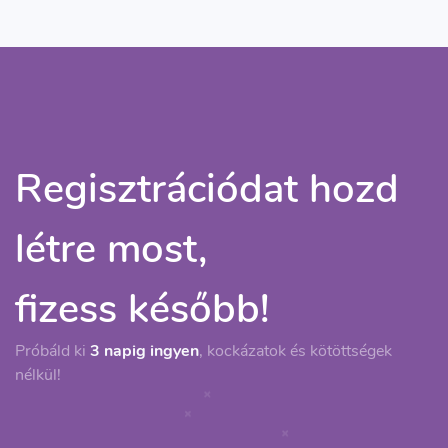
Regisztrációdat hozd
létre most,
fizess később!
Próbáld ki
3 napig ingyen
, kockázatok és kötöttségek
nélkül!