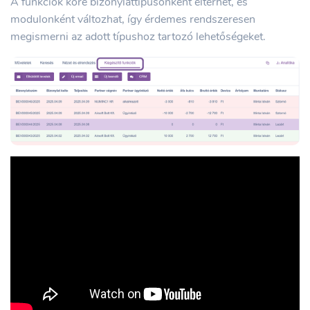
A funkciók köre bizonylattípusonként eltérhet, és
modulonként változhat, így érdemes rendszeresen
megismerni az adott típushoz tartozó lehetőségeket.