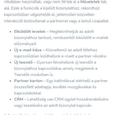
ritkábban használtak, vagy nem fértek el a
Műveletek
tab
alá. Ezek a funkciók a kijelölt bizonylathoz, rekordhoz
kapcsolódóan végezhetők el, jellemzően közvetlen
interakciót biztosítanak a partnerrel vagy a belső csapattal.
Elküldött levelek
– Megtekinthetjük az adott
bizonylathoz tartozó, rendszerből kiküldött e-mailek
előzményeit.
Új e-mail írása
– Közvetlenül az adott tételhez
kapcsolódóan küldhetünk e-mailt a partner részére.
Új teendő
– Gyorsan felvehetünk új teendőt a
bizonylathoz kapcsolódva, amely megjelenik a
Teendők modulban is.
Partner karton
– Egy kattintással elérhető a partner
összesített adatlapja, korábbi mozgásokkal és
kapcsolatokkal.
CRM
– Lehetőség van CRM ügylet hozzárendelésére
vagy kezelésére az adott bizonylat kapcsán.