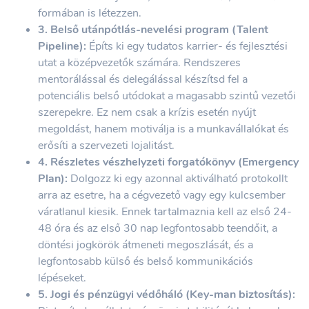
formában is létezzen.
3. Belső utánpótlás-nevelési program (Talent
Pipeline):
Építs ki egy tudatos karrier- és fejlesztési
utat a középvezetők számára. Rendszeres
mentorálással és delegálással készítsd fel a
potenciális belső utódokat a magasabb szintű vezetői
szerepekre. Ez nem csak a krízis esetén nyújt
megoldást, hanem motiválja is a munkavállalókat és
erősíti a szervezeti lojalitást.
4. Részletes vészhelyzeti forgatókönyv (Emergency
Plan):
Dolgozz ki egy azonnal aktiválható protokollt
arra az esetre, ha a cégvezető vagy egy kulcsember
váratlanul kiesik. Ennek tartalmaznia kell az első 24-
48 óra és az első 30 nap legfontosabb teendőit, a
döntési jogkörök átmeneti megoszlását, és a
legfontosabb külső és belső kommunikációs
lépéseket.
5. Jogi és pénzügyi védőháló (Key-man biztosítás):