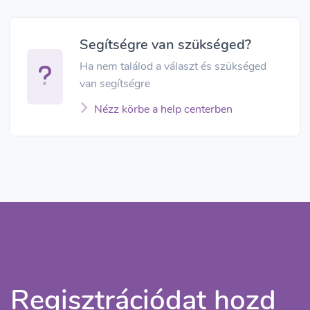
Segítségre van szükséged?
Ha nem találod a választ és szükséged
van segítségre
Nézz körbe a help centerben
Regisztrációdat hozd