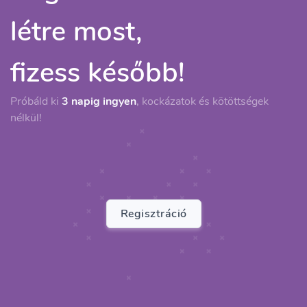
létre most,
fizess később!
Próbáld ki
3 napig ingyen
, kockázatok és kötöttségek
nélkül!
Regisztráció