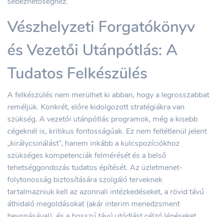
sebezhetőséghez.
Vészhelyzeti Forgatókönyv
és Vezetői Utánpótlás: A
Tudatos Felkészülés
A felkészülés nem merülhet ki abban, hogy a legrosszabbat
reméljük. Konkrét, előre kidolgozott stratégiákra van
szükség. A vezetői utánpótlás programok, még a kisebb
cégeknél is, kritikus fontosságúak. Ez nem feltétlenül jelent
„királycsinálást”, hanem inkább a kulcspozíciókhoz
szükséges kompetenciák felmérését és a belső
tehetséggondozás tudatos építését. Az üzletmenet-
folytonosság biztosítására szolgáló terveknek
tartalmazniuk kell az azonnali intézkedéseket, a rövid távú
áthidaló megoldásokat (akár interim menedzsment
bevonásával), és a hosszú távú utódlást célzó lépéseket.