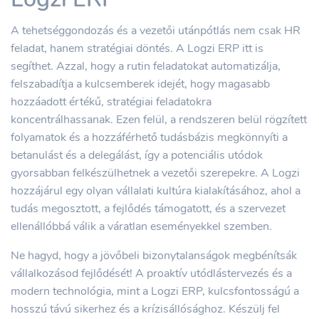
A tehetséggondozás és a vezetői utánpótlás nem csak HR
feladat, hanem stratégiai döntés. A Logzi ERP itt is
segíthet. Azzal, hogy a rutin feladatokat automatizálja,
felszabadítja a kulcsemberek idejét, hogy magasabb
hozzáadott értékű, stratégiai feladatokra
koncentrálhassanak. Ezen felül, a rendszeren belül rögzített
folyamatok és a hozzáférhető tudásbázis megkönnyíti a
betanulást és a delegálást, így a potenciális utódok
gyorsabban felkészülhetnek a vezetői szerepekre. A Logzi
hozzájárul egy olyan vállalati kultúra kialakításához, ahol a
tudás megosztott, a fejlődés támogatott, és a szervezet
ellenállóbbá válik a váratlan eseményekkel szemben.
Ne hagyd, hogy a jövőbeli bizonytalanságok megbénítsák
vállalkozásod fejlődését! A proaktív utódlástervezés és a
modern technológia, mint a Logzi ERP, kulcsfontosságú a
hosszú távú sikerhez és a krízisállósághoz. Készülj fel