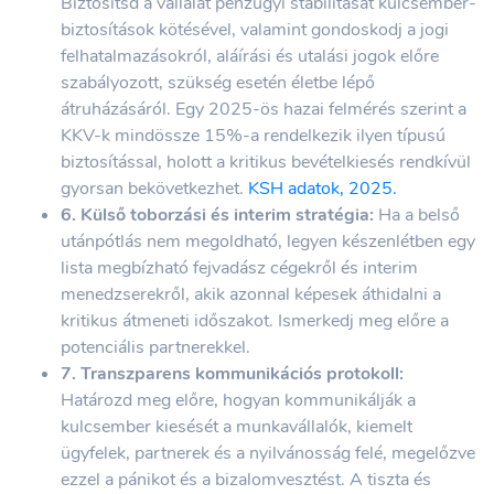
Biztosítsd a vállalat pénzügyi stabilitását kulcsember-
biztosítások kötésével, valamint gondoskodj a jogi
felhatalmazásokról, aláírási és utalási jogok előre
szabályozott, szükség esetén életbe lépő
átruházásáról. Egy 2025-ös hazai felmérés szerint a
KKV-k mindössze 15%-a rendelkezik ilyen típusú
biztosítással, holott a kritikus bevételkiesés rendkívül
gyorsan bekövetkezhet.
KSH adatok, 2025.
6. Külső toborzási és interim stratégia:
Ha a belső
utánpótlás nem megoldható, legyen készenlétben egy
lista megbízható fejvadász cégekről és interim
menedzserekről, akik azonnal képesek áthidalni a
kritikus átmeneti időszakot. Ismerkedj meg előre a
potenciális partnerekkel.
7. Transzparens kommunikációs protokoll:
Határozd meg előre, hogyan kommunikálják a
kulcsember kiesését a munkavállalók, kiemelt
ügyfelek, partnerek és a nyilvánosság felé, megelőzve
ezzel a pánikot és a bizalomvesztést. A tiszta és