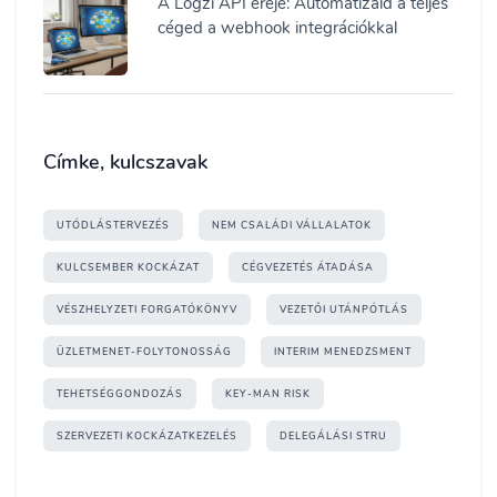
A Logzi API ereje: Automatizáld a teljes
céged a webhook integrációkkal
Címke, kulcszavak
UTÓDLÁSTERVEZÉS
NEM CSALÁDI VÁLLALATOK
KULCSEMBER KOCKÁZAT
CÉGVEZETÉS ÁTADÁSA
VÉSZHELYZETI FORGATÓKÖNYV
VEZETŐI UTÁNPÓTLÁS
ÜZLETMENET-FOLYTONOSSÁG
INTERIM MENEDZSMENT
TEHETSÉGGONDOZÁS
KEY-MAN RISK
SZERVEZETI KOCKÁZATKEZELÉS
DELEGÁLÁSI STRU