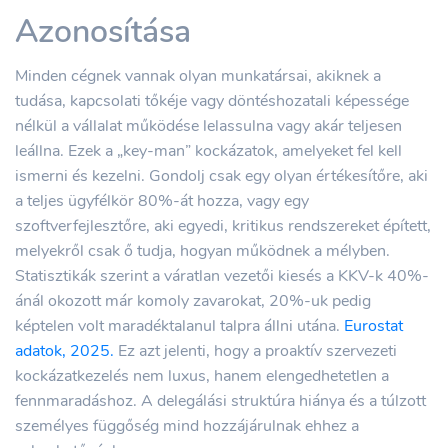
Azonosítása
Minden cégnek vannak olyan munkatársai, akiknek a
tudása, kapcsolati tőkéje vagy döntéshozatali képessége
nélkül a vállalat működése lelassulna vagy akár teljesen
leállna. Ezek a „key-man” kockázatok, amelyeket fel kell
ismerni és kezelni. Gondolj csak egy olyan értékesítőre, aki
a teljes ügyfélkör 80%-át hozza, vagy egy
szoftverfejlesztőre, aki egyedi, kritikus rendszereket épített,
melyekről csak ő tudja, hogyan működnek a mélyben.
Statisztikák szerint a váratlan vezetői kiesés a KKV-k 40%-
ánál okozott már komoly zavarokat, 20%-uk pedig
képtelen volt maradéktalanul talpra állni utána.
Eurostat
adatok, 2025.
Ez azt jelenti, hogy a proaktív szervezeti
kockázatkezelés nem luxus, hanem elengedhetetlen a
fennmaradáshoz. A delegálási struktúra hiánya és a túlzott
személyes függőség mind hozzájárulnak ehhez a