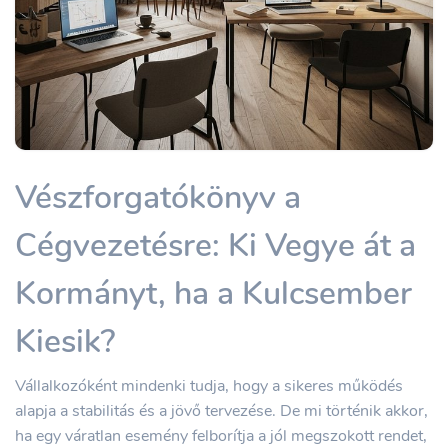
Vészforgatókönyv a
Cégvezetésre: Ki Vegye át a
Kormányt, ha a Kulcsember
Kiesik?
Vállalkozóként mindenki tudja, hogy a sikeres működés
alapja a stabilitás és a jövő tervezése. De mi történik akkor,
ha egy váratlan esemény felborítja a jól megszokott rendet,