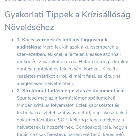
Gyakorlati Tippek a Krízisállóság
Növeléséhez
1. Kulcsszerepek és kritikus függőségek
auditálása:
Mérd fel, kik azok a kulcsemberek a
szervezetben, akiknek a hirtelen kiesése azonnali
működési zavarokat okozna. Határozd meg a kritikus
döntési pontokat és felelősségi köröket. Készíts
részletes mátrixot arról, ki miért felel, és ki tudná
ideiglenesen helyettesíteni.
2. Strukturált tudásmegosztás és dokumentáció:
Szüntesd meg az információmonopóliumokat!
Minden kritikus folyamatot, üzleti kapcsolatot és
technikai részletet szabványosított, naprakész belső
dokumentációban (SOP) kell rögzíteni, amelyhez a
helyettesek is hozzáférnek. Gondoskodj róla, hogy a
tudás ne csak fejekben, hanem elérhető, kereshető