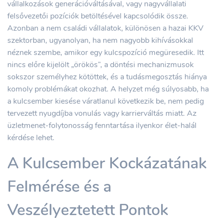
vállalkozások generációváltásával, vagy nagyvállalati
felsővezetői pozíciók betöltésével kapcsolódik össze.
Azonban a nem családi vállalatok, különösen a hazai KKV
szektorban, ugyanolyan, ha nem nagyobb kihívásokkal
néznek szembe, amikor egy kulcspozíció megüresedik. Itt
nincs előre kijelölt „örökös”, a döntési mechanizmusok
sokszor személyhez kötöttek, és a tudásmegosztás hiánya
komoly problémákat okozhat. A helyzet még súlyosabb, ha
a kulcsember kiesése váratlanul következik be, nem pedig
tervezett nyugdíjba vonulás vagy karrierváltás miatt. Az
üzletmenet-folytonosság fenntartása ilyenkor élet-halál
kérdése lehet.
A Kulcsember Kockázatának
Felmérése és a
Veszélyeztetett Pontok