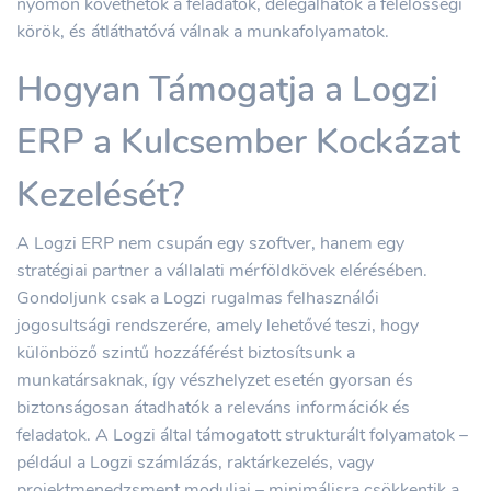
nyomon követhetők a feladatok, delegálhatók a felelősségi
körök, és átláthatóvá válnak a munkafolyamatok.
Hogyan Támogatja a Logzi
ERP a Kulcsember Kockázat
Kezelését?
A Logzi ERP nem csupán egy szoftver, hanem egy
stratégiai partner a vállalati mérföldkövek elérésében.
Gondoljunk csak a Logzi rugalmas felhasználói
jogosultsági rendszerére, amely lehetővé teszi, hogy
különböző szintű hozzáférést biztosítsunk a
munkatársaknak, így vészhelyzet esetén gyorsan és
biztonságosan átadhatók a releváns információk és
feladatok. A Logzi által támogatott strukturált folyamatok –
például a Logzi számlázás, raktárkezelés, vagy
projektmenedzsment moduljai – minimálisra csökkentik a