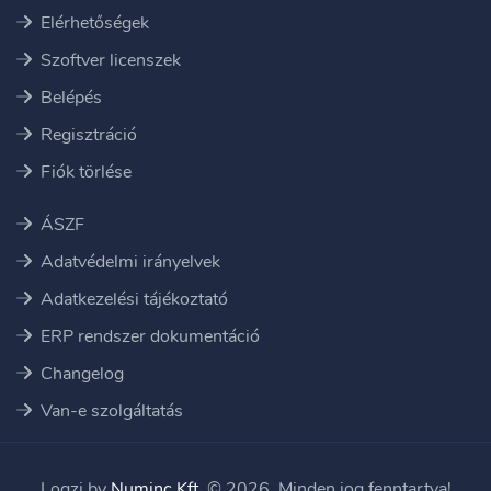
Elérhetőségek
Szoftver licenszek
Belépés
Regisztráció
Fiók törlése
ÁSZF
Adatvédelmi irányelvek
Adatkezelési tájékoztató
ERP rendszer dokumentáció
Changelog
Van-e szolgáltatás
Logzi by
Numinc Kft.
© 2026. Minden jog fenntartva!