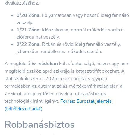
kiválasztásához.
0/20 Zóna:
Folyamatosan vagy hosszú ideig fennálló
veszély.
1/21 Zóna:
Időszakosan, normál működés során is
előfordulhat veszély.
2/22 Zóna:
Ritkán és rövid ideig fennálló veszély,
jellemzően rendellenes működés esetén.
A megfelelő
Ex-védelem
kulcsfontosságú, hiszen egy nem
megfelelő eszköz apró szikrája is katasztrófát okozhat. A
statisztikák szerint 2025-re az európai vegyipari
termelésben az automatizálás mértéke várhatóan eléri a
75%-ot, ami jelentősen növeli a robbanásbiztos
technológiák iránti igényt.
Forrás: Eurostat jelentés
(feltételezett adat)
Robbanásbiztos