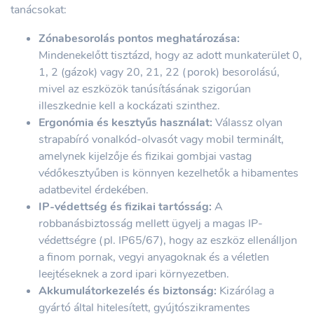
tanácsokat:
Zónabesorolás pontos meghatározása:
Mindenekelőtt tisztázd, hogy az adott munkaterület 0,
1, 2 (gázok) vagy 20, 21, 22 (porok) besorolású,
mivel az eszközök tanúsításának szigorúan
illeszkednie kell a kockázati szinthez.
Ergonómia és kesztyűs használat:
Válassz olyan
strapabíró vonalkód-olvasót vagy mobil terminált,
amelynek kijelzője és fizikai gombjai vastag
védőkesztyűben is könnyen kezelhetők a hibamentes
adatbevitel érdekében.
IP-védettség és fizikai tartósság:
A
robbanásbiztosság mellett ügyelj a magas IP-
védettségre (pl. IP65/67), hogy az eszköz ellenálljon
a finom pornak, vegyi anyagoknak és a véletlen
leejtéseknek a zord ipari környezetben.
Akkumulátorkezelés és biztonság:
Kizárólag a
gyártó által hitelesített, gyújtószikramentes