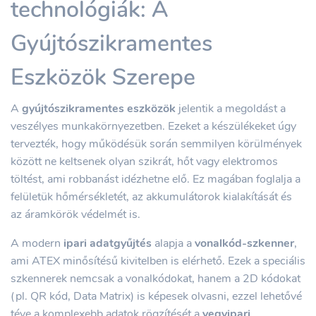
technológiák: A
Gyújtószikramentes
Eszközök Szerepe
A
gyújtószikramentes eszközök
jelentik a megoldást a
veszélyes munkakörnyezetben. Ezeket a készülékeket úgy
tervezték, hogy működésük során semmilyen körülmények
között ne keltsenek olyan szikrát, hőt vagy elektromos
töltést, ami robbanást idézhetne elő. Ez magában foglalja a
felületük hőmérsékletét, az akkumulátorok kialakítását és
az áramkörök védelmét is.
A modern
ipari adatgyűjtés
alapja a
vonalkód-szkenner
,
ami ATEX minősítésű kivitelben is elérhető. Ezek a speciális
szkennerek nemcsak a vonalkódokat, hanem a 2D kódokat
(pl. QR kód, Data Matrix) is képesek olvasni, ezzel lehetővé
téve a komplexebb adatok rögzítését a
vegyipari