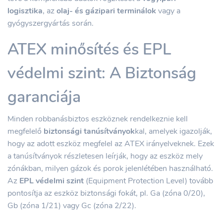
logisztika
, az
olaj- és gázipari terminálok
vagy a
gyógyszergyártás során.
ATEX minősítés és EPL
védelmi szint: A Biztonság
garanciája
Minden robbanásbiztos eszköznek rendelkeznie kell
megfelelő
biztonsági tanúsítványok
kal, amelyek igazolják,
hogy az adott eszköz megfelel az ATEX irányelveknek. Ezek
a tanúsítványok részletesen leírják, hogy az eszköz mely
zónákban, milyen gázok és porok jelenlétében használható.
Az
EPL védelmi szint
(Equipment Protection Level) tovább
pontosítja az eszköz biztonsági fokát, pl. Ga (zóna 0/20),
Gb (zóna 1/21) vagy Gc (zóna 2/22).