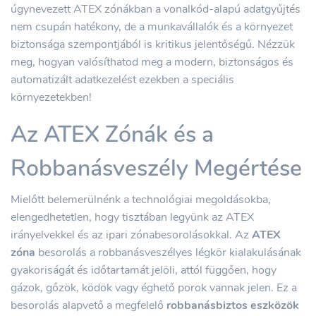
úgynevezett ATEX zónákban a vonalkód-alapú adatgyűjtés
nem csupán hatékony, de a munkavállalók és a környezet
biztonsága szempontjából is kritikus jelentőségű. Nézzük
meg, hogyan valósíthatod meg a modern, biztonságos és
automatizált adatkezelést ezekben a speciális
környezetekben!
Az ATEX Zónák és a
Robbanásveszély Megértése
Mielőtt belemerülnénk a technológiai megoldásokba,
elengedhetetlen, hogy tisztában legyünk az ATEX
irányelvekkel és az ipari zónabesorolásokkal. Az
ATEX
zóna
besorolás a robbanásveszélyes légkör kialakulásának
gyakoriságát és időtartamát jelöli, attól függően, hogy
gázok, gőzök, ködök vagy éghető porok vannak jelen. Ez a
besorolás alapvető a megfelelő
robbanásbiztos eszközök