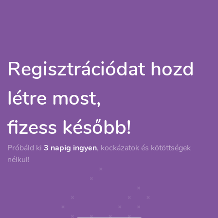
Regisztrációdat hozd
létre most,
fizess később!
Próbáld ki
3 napig ingyen
, kockázatok és kötöttségek
nélkül!