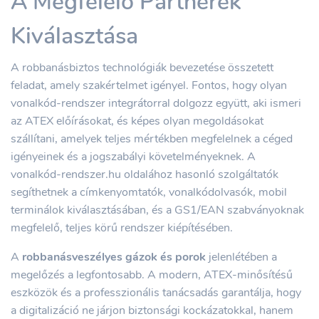
A Megfelelő Partnerek
Kiválasztása
A robbanásbiztos technológiák bevezetése összetett
feladat, amely szakértelmet igényel. Fontos, hogy olyan
vonalkód-rendszer integrátorral dolgozz együtt, aki ismeri
az ATEX előírásokat, és képes olyan megoldásokat
szállítani, amelyek teljes mértékben megfelelnek a céged
igényeinek és a jogszabályi követelményeknek. A
vonalkód-rendszer.hu oldalához hasonló szolgáltatók
segíthetnek a címkenyomtatók, vonalkódolvasók, mobil
terminálok kiválasztásában, és a GS1/EAN szabványoknak
megfelelő, teljes körű rendszer kiépítésében.
A
robbanásveszélyes gázok és porok
jelenlétében a
megelőzés a legfontosabb. A modern, ATEX-minősítésű
eszközök és a professzionális tanácsadás garantálja, hogy
a digitalizáció ne járjon biztonsági kockázatokkal, hanem