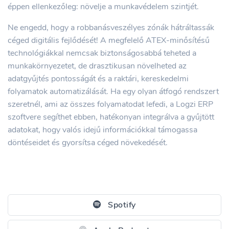
éppen ellenkezőleg: növelje a munkavédelem szintjét.
Ne engedd, hogy a robbanásveszélyes zónák hátráltassák
céged digitális fejlődését! A megfelelő ATEX-minősítésű
technológiákkal nemcsak biztonságosabbá teheted a
munkakörnyezetet, de drasztikusan növelheted az
adatgyűjtés pontosságát és a raktári, kereskedelmi
folyamatok automatizálását. Ha egy olyan átfogó rendszert
szeretnél, ami az összes folyamatodat lefedi, a Logzi ERP
szoftvere segíthet ebben, hatékonyan integrálva a gyűjtött
adatokat, hogy valós idejű információkkal támogassa
döntéseidet és gyorsítsa céged növekedését.
Spotify