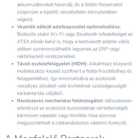
akkumulátorokat használj, és a töltési folyamatot
szigorúan a kijelölt, veszélytelen környezetben
végezd.
Vezeték nélküli adatkapcsolat optimalizálása:
Biztosíts stabil Wi-Fi vagy Bluetooth lefedettséget az
ATEX zónán belül is, hogy a beolvasott adatok valós
időben szinkronizálhatók legyenek az ERP vagy
raktárkezelő rendszerekkel.
Távoli eszközfelügyelet (MDM):
Alkalmazz központi
mobileszköz-kezelő szoftvert a flotta frissítéséhez és
felügyeletéhez, így minimalizálva az eszközök
veszélyes zónából való kivitelének szükségességét
karbantartás céljából.
Rendszeres mechanikai felülvizsgálat:
Időszakosan
ellenőrizd az eszközök burkolatának sértetlenségét;
bármilyen repedés vagy tömítési hiba azonnal
megszüntetheti a robbanásbiztos védelmi funkciót.