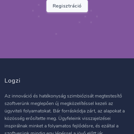
Regisztráció
Logzi
Az innováció és hatékonyság szimbiózisát megtestesítő
szoftverünk meglepően új megközelítéssel kezeli az
ügyviteli folyamatokat. Bár forráskódja zárt, az alapokat a
közösség erősítette meg. Ügyfeleink visszajelzései
inspirálnak minket a folyamatos fejlődésre, és ezáltal a
szoftverünk mindig egy lépéssel a jövő előtt jár.