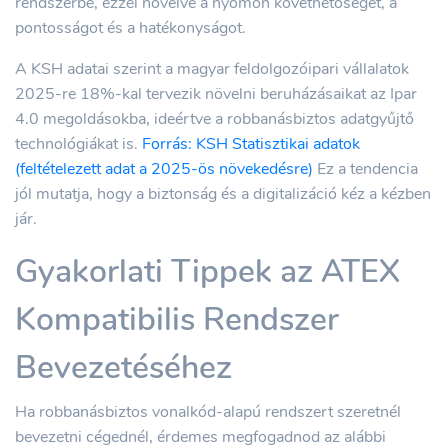
rendszerbe, ezzel növelve a nyomon követhetőséget, a
pontosságot és a hatékonyságot.
A KSH adatai szerint a magyar feldolgozóipari vállalatok
2025-re 18%-kal tervezik növelni beruházásaikat az Ipar
4.0 megoldásokba, ideértve a robbanásbiztos adatgyűjtő
technológiákat is.
Forrás: KSH Statisztikai adatok
(feltételezett adat a 2025-ös növekedésre)
Ez a tendencia
jól mutatja, hogy a biztonság és a digitalizáció kéz a kézben
jár.
Gyakorlati Tippek az ATEX
Kompatibilis Rendszer
Bevezetéséhez
Ha robbanásbiztos vonalkód-alapú rendszert szeretnél
bevezetni cégednél, érdemes megfogadnod az alábbi