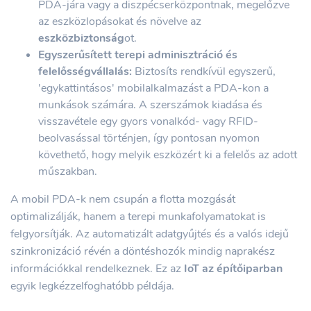
PDA-jára vagy a diszpécserközpontnak, megelőzve
az eszközlopásokat és növelve az
eszközbiztonság
ot.
Egyszerűsített terepi adminisztráció és
felelősségvállalás:
Biztosíts rendkívül egyszerű,
'egykattintásos' mobilalkalmazást a PDA-kon a
munkások számára. A szerszámok kiadása és
visszavétele egy gyors vonalkód- vagy RFID-
beolvasással történjen, így pontosan nyomon
követhető, hogy melyik eszközért ki a felelős az adott
műszakban.
A mobil PDA-k nem csupán a flotta mozgását
optimalizálják, hanem a terepi munkafolyamatokat is
felgyorsítják. Az automatizált adatgyűjtés és a valós idejű
szinkronizáció révén a döntéshozók mindig naprakész
információkkal rendelkeznek. Ez az
IoT az építőiparban
egyik legkézzelfoghatóbb példája.