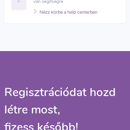
van segítségre
Nézz körbe a help centerben
Regisztrációdat hozd
létre most,
fizess később!