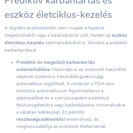
Prediktív karbantartás és
eszköz életciklus-kezelés
A digitális eszközkezelés nem csupán a lopások
megelőzéséről vagy a lokalizációról szól, hanem az
eszköz
életciklus-kezelés
optimalizálásáról is. Gondolj a prediktív
karbantartásra!
Prediktív és megelőző karbantartás
automatizálása:
Használja ki az eszközök használati
idejének (üzemóra, használati gyakoriság)
automatikus rögzítését. A rendszer a PDA-kon
keresztül automatikusan figyelmeztesse a
gépkezelőket és a szervizcsapatot a kötelező
felülvizsgálatokra vagy kalibrálásokra, minimalizálva
a váratlan leállásokat. Ez jelentős
veszteségcsökkentés
t eredményez, és
meghosszabbítja az eszközök élettartamát.