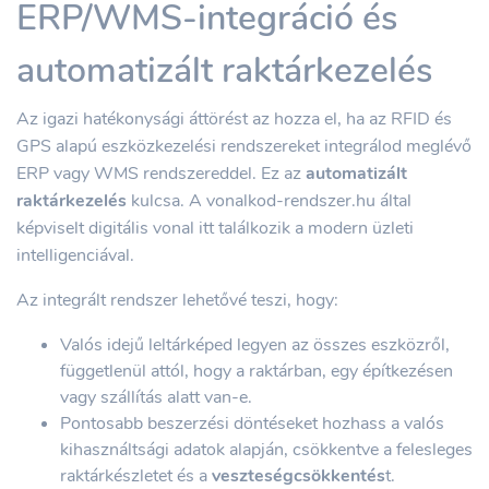
ERP/WMS-integráció és
automatizált raktárkezelés
Az igazi hatékonysági áttörést az hozza el, ha az RFID és
GPS alapú eszközkezelési rendszereket integrálod meglévő
ERP vagy WMS rendszereddel. Ez az
automatizált
raktárkezelés
kulcsa. A vonalkod-rendszer.hu által
képviselt digitális vonal itt találkozik a modern üzleti
intelligenciával.
Az integrált rendszer lehetővé teszi, hogy:
Valós idejű leltárképed legyen az összes eszközről,
függetlenül attól, hogy a raktárban, egy építkezésen
vagy szállítás alatt van-e.
Pontosabb beszerzési döntéseket hozhass a valós
kihasználtsági adatok alapján, csökkentve a felesleges
raktárkészletet és a
veszteségcsökkentés
t.