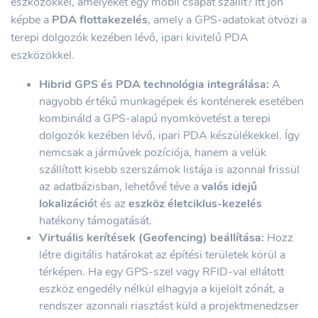
eszközökkel, amelyeket egy mobil csapat szállít? Itt jön
képbe a
PDA flottakezelés
, amely a GPS-adatokat ötvözi a
terepi dolgozók kezében lévő, ipari kivitelű PDA
eszközökkel.
Hibrid GPS és PDA technológia integrálása:
A
nagyobb értékű munkagépek és konténerek esetében
kombináld a GPS-alapú nyomkövetést a terepi
dolgozók kezében lévő, ipari PDA készülékekkel. Így
nemcsak a járművek pozíciója, hanem a velük
szállított kisebb szerszámok listája is azonnal frissül
az adatbázisban, lehetővé téve a
valós idejű
lokalizáció
t és az
eszköz életciklus-kezelés
hatékony támogatását.
Virtuális kerítések (Geofencing) beállítása:
Hozz
létre digitális határokat az építési területek körül a
térképen. Ha egy GPS-szel vagy RFID-val ellátott
eszköz engedély nélkül elhagyja a kijelölt zónát, a
rendszer azonnali riasztást küld a projektmenedzser