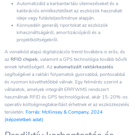
Automatizáld a karbantartási ütemezéseket és a
kalibrációs emlékeztetőket az eszközök használati
ideje vagy futásteljesítménye alapján.
Könnyedén generálj riportokat az eszközök
kihasználtságáról, amortizációjáról és a
projektköltségekről.
A vonalkód alapú digitalizációs trend továbbra is erős, és
az
RFID chipek
, valamint a GPS technológia tovább bővíti
ennek lehetőségeit. Az
automatizált raktárkezelés
segítségével a raktári folyamatok gyorsabbá, pontosabbá
és nyomon követhetőbbé válnak. Egy felmérés szerint a
vállalatok, amelyek integrált ERP/WMS rendszert
használnak RFID és GPS technológiával, akár 15-20%-os
operatív költségmegtakarítást érhetnek el az eszközkezelés
területén.
Forrás: McKinsey & Company, 2024
(képzeletbeli adat)