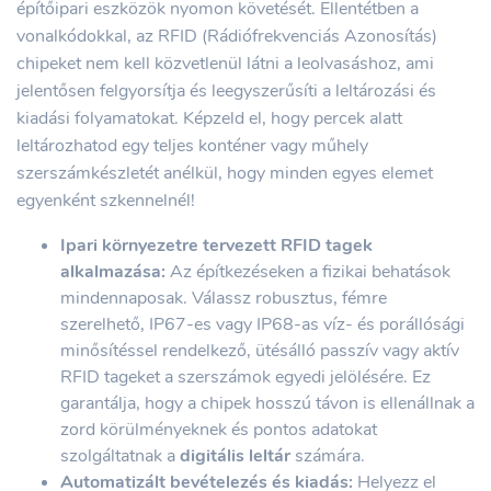
építőipari eszközök nyomon követését. Ellentétben a
vonalkódokkal, az RFID (Rádiófrekvenciás Azonosítás)
chipeket nem kell közvetlenül látni a leolvasáshoz, ami
jelentősen felgyorsítja és leegyszerűsíti a leltározási és
kiadási folyamatokat. Képzeld el, hogy percek alatt
leltározhatod egy teljes konténer vagy műhely
szerszámkészletét anélkül, hogy minden egyes elemet
egyenként szkennelnél!
Ipari környezetre tervezett RFID tagek
alkalmazása:
Az építkezéseken a fizikai behatások
mindennaposak. Válassz robusztus, fémre
szerelhető, IP67-es vagy IP68-as víz- és porállósági
minősítéssel rendelkező, ütésálló passzív vagy aktív
RFID tageket a szerszámok egyedi jelölésére. Ez
garantálja, hogy a chipek hosszú távon is ellenállnak a
zord körülményeknek és pontos adatokat
szolgáltatnak a
digitális leltár
számára.
Automatizált bevételezés és kiadás:
Helyezz el