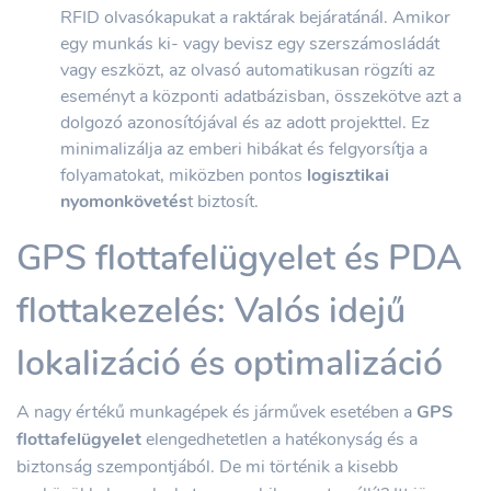
RFID olvasókapukat a raktárak bejáratánál. Amikor
egy munkás ki- vagy bevisz egy szerszámosládát
vagy eszközt, az olvasó automatikusan rögzíti az
eseményt a központi adatbázisban, összekötve azt a
dolgozó azonosítójával és az adott projekttel. Ez
minimalizálja az emberi hibákat és felgyorsítja a
folyamatokat, miközben pontos
logisztikai
nyomonkövetés
t biztosít.
GPS flottafelügyelet és PDA
flottakezelés: Valós idejű
lokalizáció és optimalizáció
A nagy értékű munkagépek és járművek esetében a
GPS
flottafelügyelet
elengedhetetlen a hatékonyság és a
biztonság szempontjából. De mi történik a kisebb