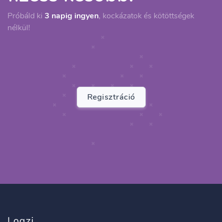
Próbáld ki
3 napig ingyen
, kockázatok és kötöttségek
nélkül!
Regisztráció
Logzi