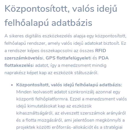
Központosított, valós idejű
felhőalapú adatbázis
A sikeres digitális eszközkezelés alapja egy központosított,
felhőalapú rendszer, amely valós idejű adatokat biztosít. Ez
a rendszer képes összekapcsolni az összes
RFID
szerszámkövetés
i,
GPS flottafelügyelet
i és
PDA
flottakezelés
i adatot, így a menedzsment mindig
naprakész képet kap az eszközök státuszáról.
Központosított, valós idejű felhőalapú adatbázis:
Minden leolvasott adatot szinkronizálj azonnal egy
központi felhőplatformra. Ezzel a menedzsment valós
idejű kimutatásokat kap az eszközök
kihasználtságáról, az elveszett szerszámok arányáról
és a flotta mozgásáról, ami jelentősen megkönnyíti a
projektek közötti erőforrás-allokációt és a stratégiai