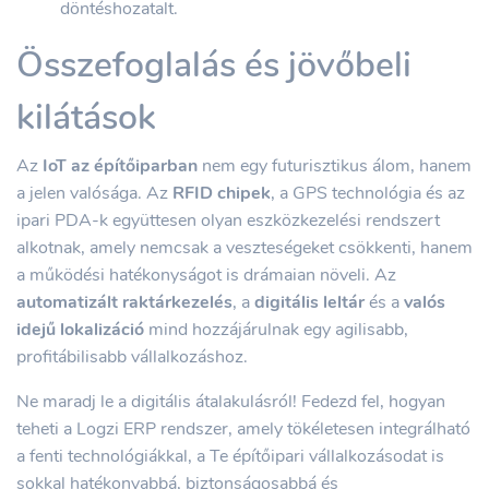
döntéshozatalt.
Összefoglalás és jövőbeli
kilátások
Az
IoT az építőiparban
nem egy futurisztikus álom, hanem
a jelen valósága. Az
RFID chipek
, a GPS technológia és az
ipari PDA-k együttesen olyan eszközkezelési rendszert
alkotnak, amely nemcsak a veszteségeket csökkenti, hanem
a működési hatékonyságot is drámaian növeli. Az
automatizált raktárkezelés
, a
digitális leltár
és a
valós
idejű lokalizáció
mind hozzájárulnak egy agilisabb,
profitábilisabb vállalkozáshoz.
Ne maradj le a digitális átalakulásról! Fedezd fel, hogyan
teheti a Logzi ERP rendszer, amely tökéletesen integrálható
a fenti technológiákkal, a Te építőipari vállalkozásodat is
sokkal hatékonyabbá, biztonságosabbá és