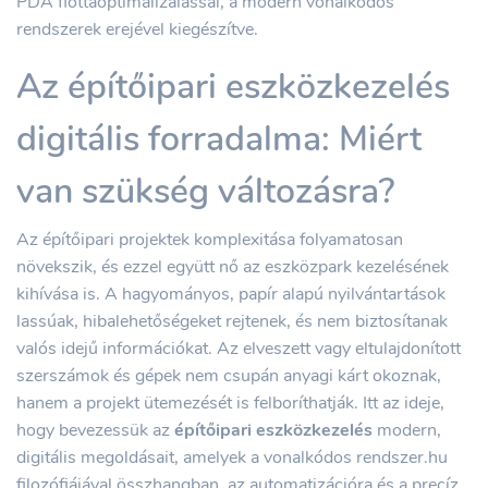
PDA flottaoptimalizálással, a modern vonalkódos
rendszerek erejével kiegészítve.
Az építőipari eszközkezelés
digitális forradalma: Miért
van szükség változásra?
Az építőipari projektek komplexitása folyamatosan
növekszik, és ezzel együtt nő az eszközpark kezelésének
kihívása is. A hagyományos, papír alapú nyilvántartások
lassúak, hibalehetőségeket rejtenek, és nem biztosítanak
valós idejű információkat. Az elveszett vagy eltulajdonított
szerszámok és gépek nem csupán anyagi kárt okoznak,
hanem a projekt ütemezését is felboríthatják. Itt az ideje,
hogy bevezessük az
építőipari eszközkezelés
modern,
digitális megoldásait, amelyek a vonalkódos rendszer.hu
filozófiájával összhangban, az automatizációra és a precíz