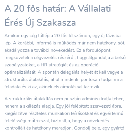
A 20 fős határ: A Vállalati
Érés Új Szakasza
Amikor egy cég túllép a 20 fős létszámon, egy új fázisba
lép. A korábbi, informális működés már nem hatékony, sőt,
akadályozza a további növekedést. Ez a fordulópont
megköveteli a cégvezetés részéről, hogy átgondolja a belső
szabályzatokat, a HR stratégiát és az operáció
optimalizálását. A spontán delegálás helyét át kell vegye a
strukturális átalakítás, ahol mindenki pontosan tudja, mi a
feladata és ki az, akinek elszámolással tartozik.
A strukturális átalakítás nem pusztán adminisztratív teher,
hanem a skálázás alapja. Egy jól felépített szervezeti ábra,
kiegészítve részletes munkaköri leírásokkal és egyértelmű
felelősségi mátrixszal, biztosítja, hogy a növekedés
kontrollált és hatékony maradjon. Gondolj bele, egy gyártó