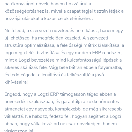
hatékonyságot növeli, hanem hozzájárul a
közösségépítéshez is, mivel a csapat tagjai tisztán látják a
hozzájárulásukat a közös célok eléréséhez.
Ne feledd, a szervezeti növekedés nem káosz, hanem egy
új lehetőség, ha megfelelően kezeled. A szervezeti
struktúra optimalizálása, a felelősségi mátrix kialakítása, a
jogi megfelelés biztosítása és egy modern ERP rendszer,
mint a Logzi bevezetése mind kulcsfontosságú lépések a
sikeres skálázás felé. Vágj bele bátran ebbe a folyamatba,
és tedd cégedet ellenállóvá és felkészültté a jövő
kihívásaira!
Engedd, hogy a Logzi ERP támogasson téged ebben a
növekedési szakaszban, és garantálja a zökkenőmentes
átmenetet egy nagyobb, komplexebb, de még sikeresebb
vállalattá. Ne habozz, fedezd fel, hogyan segíthet a Logzi
abban, hogy vállalkozásod ne csak növekedjen, hanem
virágozzon is!