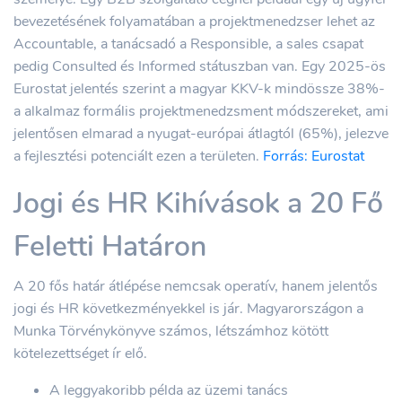
bevezetésének folyamatában a projektmenedzser lehet az
Accountable, a tanácsadó a Responsible, a sales csapat
pedig Consulted és Informed státuszban van. Egy 2025-ös
Eurostat jelentés szerint a magyar KKV-k mindössze 38%-
a alkalmaz formális projektmenedzsment módszereket, ami
jelentősen elmarad a nyugat-európai átlagtól (65%), jelezve
a fejlesztési potenciált ezen a területen.
Forrás: Eurostat
Jogi és HR Kihívások a 20 Fő
Feletti Határon
A 20 fős határ átlépése nemcsak operatív, hanem jelentős
jogi és HR következményekkel is jár. Magyarországon a
Munka Törvénykönyve számos, létszámhoz kötött
kötelezettséget ír elő.
A leggyakoribb példa az üzemi tanács