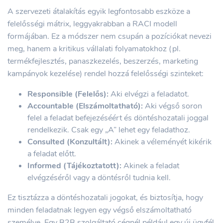
A szervezeti átalakítás egyik legfontosabb eszköze a
felelősségi mátrix, leggyakrabban a RACI modell
formájában. Ez a módszer nem csupán a pozíciókat nevezi
meg, hanem a kritikus vállalati folyamatokhoz (pl.
termékfejlesztés, panaszkezelés, beszerzés, marketing
kampányok kezelése) rendel hozzá felelősségi szinteket:
Responsible (Felelős):
Aki elvégzi a feladatot.
Accountable (Elszámoltatható):
Aki végső soron
felel a feladat befejezéséért és döntéshozatali joggal
rendelkezik. Csak egy „A” lehet egy feladathoz.
Consulted (Konzultált):
Akinek a véleményét kikérik
a feladat előtt.
Informed (Tájékoztatott):
Akinek a feladat
elvégzéséről vagy a döntésről tudnia kell.
Ez tisztázza a döntéshozatali jogokat, és biztosítja, hogy
minden feladatnak legyen egy végső elszámoltatható
személye. Egy B2B szolgáltató cégnél például egy új ügyfél