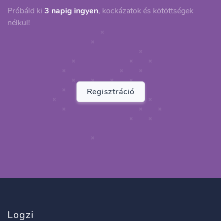
Próbáld ki
3 napig ingyen
, kockázatok és kötöttségek
nélkül!
Regisztráció
Logzi