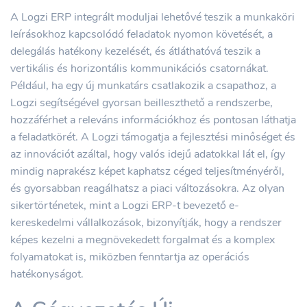
A Logzi ERP integrált moduljai lehetővé teszik a munkaköri
leírásokhoz kapcsolódó feladatok nyomon követését, a
delegálás hatékony kezelését, és átláthatóvá teszik a
vertikális és horizontális kommunikációs csatornákat.
Például, ha egy új munkatárs csatlakozik a csapathoz, a
Logzi segítségével gyorsan beilleszthető a rendszerbe,
hozzáférhet a releváns információkhoz és pontosan láthatja
a feladatkörét. A Logzi támogatja a fejlesztési minőséget és
az innovációt azáltal, hogy valós idejű adatokkal lát el, így
mindig naprakész képet kaphatsz céged teljesítményéről,
és gyorsabban reagálhatsz a piaci változásokra. Az olyan
sikertörténetek, mint a Logzi ERP-t bevezető e-
kereskedelmi vállalkozások, bizonyítják, hogy a rendszer
képes kezelni a megnövekedett forgalmat és a komplex
folyamatokat is, miközben fenntartja az operációs
hatékonyságot.