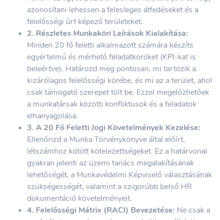
azonosítani lehessen a felesleges átfedéseket és a
felelősségi űrt képező területeket.
2. Részletes Munkaköri Leírások Kialakítása:
Minden 20 fő feletti alkalmazott számára készíts
egyértelmű és mérhető feladatköröket (KPI-kat is
beleértve). Határozd meg pontosan, mi tartozik a
kizárólagos felelősségi körébe, és mi az a terület, ahol
csak támogató szerepet tölt be. Ezzel megelőzhetőek
a munkatársak közötti konfliktusok és a feladatok
elhanyagolása.
3. A 20 Fő Feletti Jogi Követelmények Kezelése:
Ellenőrizd a Munka Törvénykönyve által előírt,
létszámhoz kötött kötelezettségeket. Ez a határvonal
gyakran jelenti az üzemi tanács megalakításának
lehetőségét, a Munkavédelmi Képviselő választásának
szükségességét, valamint a szigorúbb belső HR
dokumentáció követelményeit.
4. Felelősségi Mátrix (RACI) Bevezetése:
Ne csak a