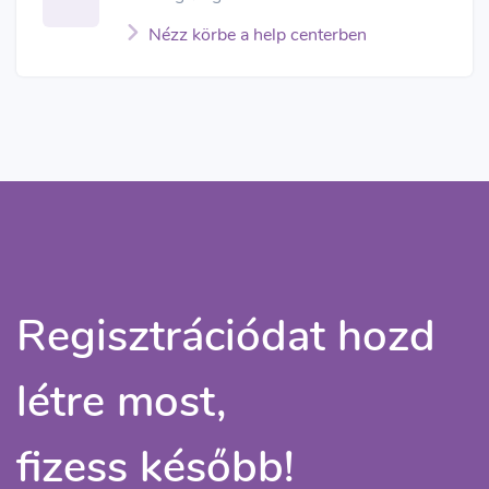
Nézz körbe a help centerben
Regisztrációdat hozd
létre most,
fizess később!