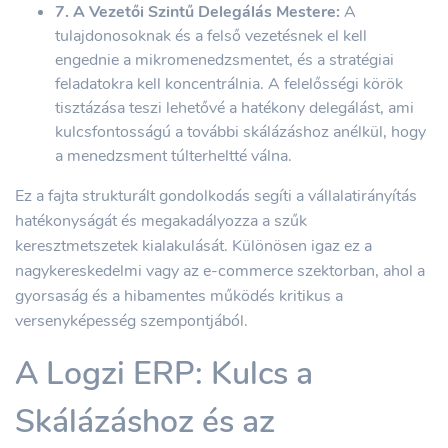
7. A Vezetői Szintű Delegálás Mestere:
A
tulajdonosoknak és a felső vezetésnek el kell
engednie a mikromenedzsmentet, és a stratégiai
feladatokra kell koncentrálnia. A felelősségi körök
tisztázása teszi lehetővé a hatékony delegálást, ami
kulcsfontosságú a további skálázáshoz anélkül, hogy
a menedzsment túlterheltté válna.
Ez a fajta strukturált gondolkodás segíti a vállalatirányítás
hatékonyságát és megakadályozza a szűk
keresztmetszetek kialakulását. Különösen igaz ez a
nagykereskedelmi vagy az e-commerce szektorban, ahol a
gyorsaság és a hibamentes működés kritikus a
versenyképesség szempontjából.
A Logzi ERP: Kulcs a
Skálázáshoz és az