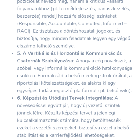
pozíciókat nevezd meg, hanem a kritikus vállalati
folyamatokhoz (pl. termékfejlesztés, panaszkezelés,
beszerzés) rendelj hozzá felelősségi szinteket
(Responsible, Accountable, Consulted, Informed –
RACI). Ez tisztázza a döntéshozatali jogokat, és
biztosítja, hogy minden feladatnak legyen egy végső
elszámoltatható személye.
5. A Vertikális és Horizontális Kommunikációs
Csatornák Szabályozása:
Ahogy a cég növekszik, a
szóbeli vagy informális kommunikáció hatékonysága
csökken. Formalizáld a belső meeting struktúrákat, a
riportolási kötelezettségeket, és alakíts ki egy
egységes tudásmegosztó platformot (pl. belső wiki).
6. Képzési és Utódlási Tervek Integrálása:
A
növekedéssel együtt jár, hogy új vezetői szintek
jönnek létre. Készíts képzési tervet a jelenlegi
kulcsalkalmazottak számára, hogy betölthessék
ezeket a vezetői szerepeket, biztosítva ezzel a belső
stabilitást és a karrierfejlődési lehetőségeket.