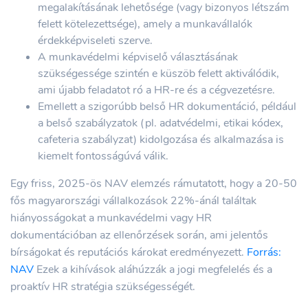
megalakításának lehetősége (vagy bizonyos létszám
felett kötelezettsége), amely a munkavállalók
érdekképviseleti szerve.
A munkavédelmi képviselő választásának
szükségessége szintén e küszöb felett aktiválódik,
ami újabb feladatot ró a HR-re és a cégvezetésre.
Emellett a szigorúbb belső HR dokumentáció, például
a belső szabályzatok (pl. adatvédelmi, etikai kódex,
cafeteria szabályzat) kidolgozása és alkalmazása is
kiemelt fontosságúvá válik.
Egy friss, 2025-ös NAV elemzés rámutatott, hogy a 20-50
fős magyarországi vállalkozások 22%-ánál találtak
hiányosságokat a munkavédelmi vagy HR
dokumentációban az ellenőrzések során, ami jelentős
bírságokat és reputációs károkat eredményezett.
Forrás:
NAV
Ezek a kihívások aláhúzzák a jogi megfelelés és a
proaktív HR stratégia szükségességét.