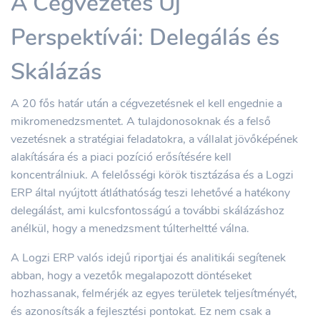
A Cégvezetés Új
Perspektívái: Delegálás és
Skálázás
A 20 fős határ után a cégvezetésnek el kell engednie a
mikromenedzsmentet. A tulajdonosoknak és a felső
vezetésnek a stratégiai feladatokra, a vállalat jövőképének
alakítására és a piaci pozíció erősítésére kell
koncentrálniuk. A felelősségi körök tisztázása és a Logzi
ERP által nyújtott átláthatóság teszi lehetővé a hatékony
delegálást, ami kulcsfontosságú a további skálázáshoz
anélkül, hogy a menedzsment túlterheltté válna.
A Logzi ERP valós idejű riportjai és analitikái segítenek
abban, hogy a vezetők megalapozott döntéseket
hozhassanak, felmérjék az egyes területek teljesítményét,
és azonosítsák a fejlesztési pontokat. Ez nem csak a