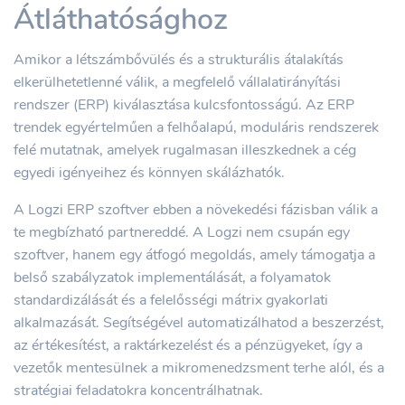
Átláthatósághoz
Amikor a létszámbővülés és a strukturális átalakítás
elkerülhetetlenné válik, a megfelelő vállalatirányítási
rendszer (ERP) kiválasztása kulcsfontosságú. Az ERP
trendek egyértelműen a felhőalapú, moduláris rendszerek
felé mutatnak, amelyek rugalmasan illeszkednek a cég
egyedi igényeihez és könnyen skálázhatók.
A Logzi ERP szoftver ebben a növekedési fázisban válik a
te megbízható partnereddé. A Logzi nem csupán egy
szoftver, hanem egy átfogó megoldás, amely támogatja a
belső szabályzatok implementálását, a folyamatok
standardizálását és a felelősségi mátrix gyakorlati
alkalmazását. Segítségével automatizálhatod a beszerzést,
az értékesítést, a raktárkezelést és a pénzügyeket, így a
vezetők mentesülnek a mikromenedzsment terhe alól, és a
stratégiai feladatokra koncentrálhatnak.