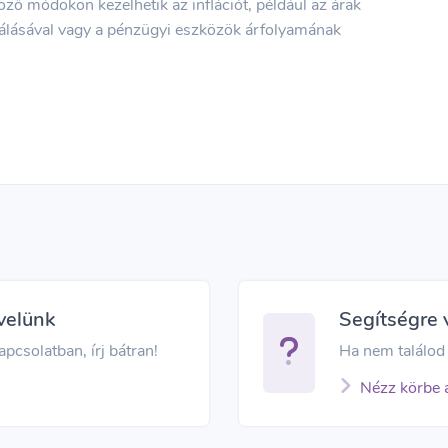
ző módokon kezelhetik az inflációt, például az árak
álásával vagy a pénzügyi eszközök árfolyamának
velünk
Segítségre
pcsolatban, írj bátran!
Ha nem találod 
Nézz körbe 