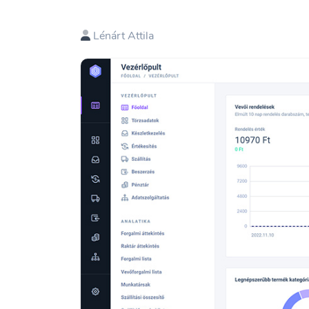
Lénárt Attila