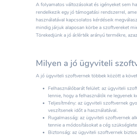
A folyamatos változásokat és igényeket sem hag
rendelkezik egy jó támogatási rendszerrel, amel
használatával kapcsolatos kérdéseik megválasz
mindig járjuk alaposan körbe a szoftvereket mi
Törekedjünk a jó ár/érték arányú termékre, azaz
Milyen a jó ügyviteli szoft
A jó ügyviteli szoftvernek többek között a köve
Felhasználóbarát felület: az ügyviteli szo
lennie, hogy a felhasználók ne legyenek k
Teljesítmény: az ügyviteli szoftvernek gy
veszítsenek időt a használatával.
Rugalmasság: az ügyviteli szoftvernek alk
tennie a módosításokat a cég szükséglete
Biztonság: az ügyviteli szoftvernek biztos