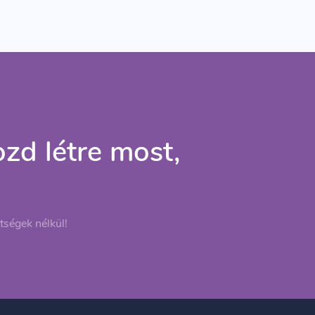
zd létre most,
tségek nélkül!