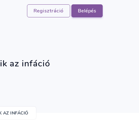
Regisztráció
Belépés
ik az infáció
 AZ INFÁCIÓ