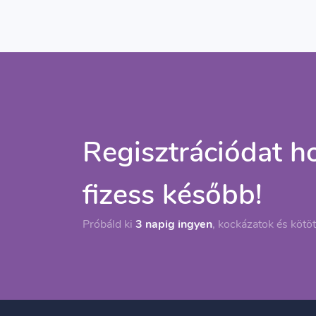
Regisztrációdat ho
fizess később!
Próbáld ki
3 napig ingyen
, kockázatok és kötöt