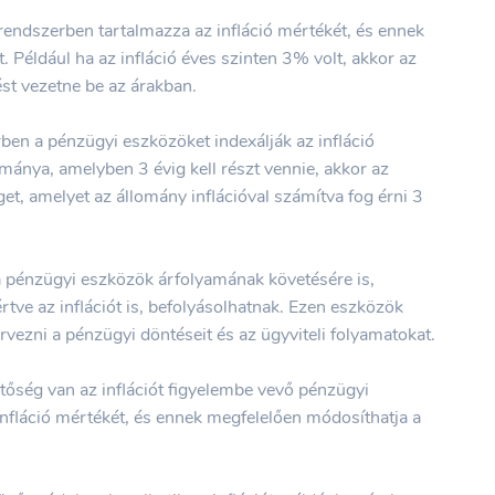
rendszerben tartalmazza az infláció mértékét, és ennek
 Például ha az infláció éves szinten 3% volt, akkor az
st vezetne be az árakban.
ben a pénzügyi eszközöket indexálják az infláció
mánya, amelyben 3 évig kell részt vennie, akkor az
et, amelyet az állomány inflációval számítva fog érni 3
 a pénzügyi eszközök árfolyamának követésére is,
tve az inflációt is, befolyásolhatnak. Ezen eszközök
vezni a pénzügyi döntéseit és az ügyviteli folyamatokat.
etőség van az inflációt figyelembe vevő pénzügyi
z infláció mértékét, és ennek megfelelően módosíthatja a