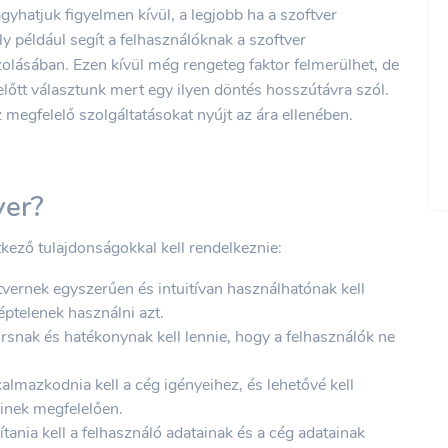
yhatjuk figyelmen kívül, a legjobb ha a szoftver
y például segít a felhasználóknak a szoftver
olásában. Ezen kívül még rengeteg faktor felmerülhet, de
előtt választunk mert egy ilyen döntés hosszútávra szól.
 megfelelő szolgáltatásokat nyújt az ára ellenében.
ver?
tkező tulajdonságokkal kell rendelkeznie:
ftvernek egyszerűen és intuitívan használhatónak kell
éptelenek használni azt.
orsnak és hatékonynak kell lennie, hogy a felhasználók ne
almazkodnia kell a cég igényeihez, és lehetővé kell
inek megfelelően.
ítania kell a felhasználó adatainak és a cég adatainak