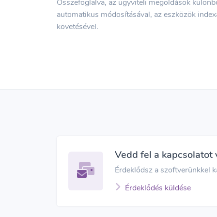
Összefoglalva, az ügyviteli megoldások különbö
automatikus módosításával, az eszközök index
követésével.
Vedd fel a kapcsolatot 
Érdeklődsz a szoftverünkkel ka
Érdeklődés küldése