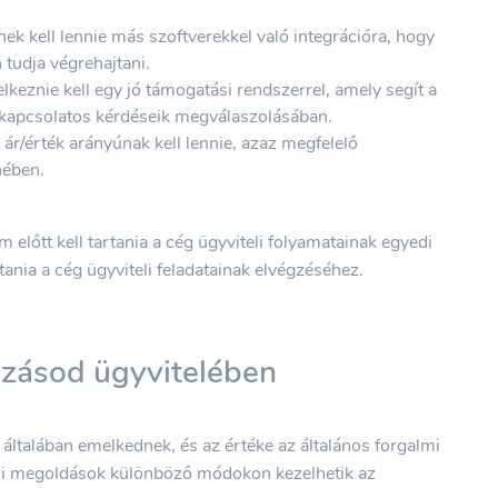
nek kell lennie más szoftverekkel való integrációra, hogy
 tudja végrehajtani.
lkeznie kell egy jó támogatási rendszerrel, amely segít a
l kapcsolatos kérdéseik megválaszolásában.
ó ár/érték arányúnak kell lennie, azaz megfelelő
nében.
 előtt kell tartania a cég ügyviteli folyamatainak egyedi
ítania a cég ügyviteli feladatainak elvégzéséhez.
kozásod ügyvitelében
 általában emelkednek, és az értéke az általános forgalmi
eli megoldások különböző módokon kezelhetik az