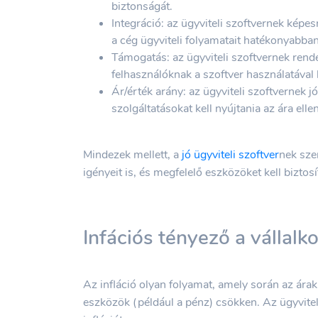
biztonságát.
Integráció: az ügyviteli szoftvernek képes
a cég ügyviteli folyamatait hatékonyabban
Támogatás: az ügyviteli szoftvernek rende
felhasználóknak a szoftver használatáva
Ár/érték arány: az ügyviteli szoftvernek j
szolgáltatásokat kell nyújtania az ára elle
Mindezek mellett, a
jó ügyviteli szoftver
nek szem
igényeit is, és megfelelő eszközöket kell biztos
Infációs tényező a vállal
Az infláció olyan folyamat, amely során az árak
eszközök (például a pénz) csökken. Az ügyvit