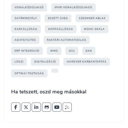
VONALKÓDOLVASÓ
IPARI VONALKÓDOLVASÓ
ZAFÍRKRISTÁLY
EDZETT ÜVEG
SZKENNER ABLAK
KARCÁLLÓSÁG
KOPÁSÁLLÓSÁG
MOHS-SKÁLA
ADATGYŰJTÉS
RAKTÁRI AUTOMATIZÁLÁS
ERP INTEGRÁCIÓ
WMS
GS1
EAN
LOGZI
DIGITALIZÁCIÓ
HARDVER KARBANTARTÁS
OPTIKAI TISZTASÁG
Ha tetszett, oszd meg másokkal