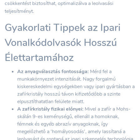
csökkentést biztosíthat, optimalizálva a leolvasási
teljesítményt.
Gyakorlati Tippek az Ipari
Vonalkódolvasók Hosszú
Élettartamához
Az anyagválasztás fontossága:
Mérd fel a
munkakörnyezet intenzitását. Nagy forgalmú
kiskereskedelmi egységekben vagy ipari gyártásban a
zafírkristály hosszú távon kifizetődőbb a szinte
elpusztíthatatlan felülete miatt.
A zafírkristály fizikai előnyei:
Mivel a zafír a Mohs-
skálán 9-es keménységű, ellenáll a homoknak,
fémnek és egyéb abrazív anyagoknak, így
megelőzhető a 'homályosodás', amely lassítaná a
leolvasást és rontaná az ipari szkennelés technológia