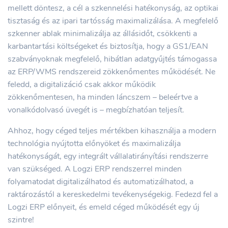
mellett döntesz, a cél a szkennelési hatékonyság, az optikai
tisztaság és az ipari tartósság maximalizálása. A megfelelő
szkenner ablak minimalizálja az állásidőt, csökkenti a
karbantartási költségeket és biztosítja, hogy a GS1/EAN
szabványoknak megfelelő, hibátlan adatgyűjtés támogassa
az ERP/WMS rendszereid zökkenőmentes működését. Ne
feledd, a digitalizáció csak akkor működik
zökkenőmentesen, ha minden láncszem – beleértve a
vonalkódolvasó üvegét is – megbízhatóan teljesít.
Ahhoz, hogy céged teljes mértékben kihasználja a modern
technológia nyújtotta előnyöket és maximalizálja
hatékonyságát, egy integrált vállalatirányítási rendszerre
van szükséged. A Logzi ERP rendszerrel minden
folyamatodat digitalizálhatod és automatizálhatod, a
raktározástól a kereskedelmi tevékenységekig. Fedezd fel a
Logzi ERP előnyeit, és emeld céged működését egy új
szintre!