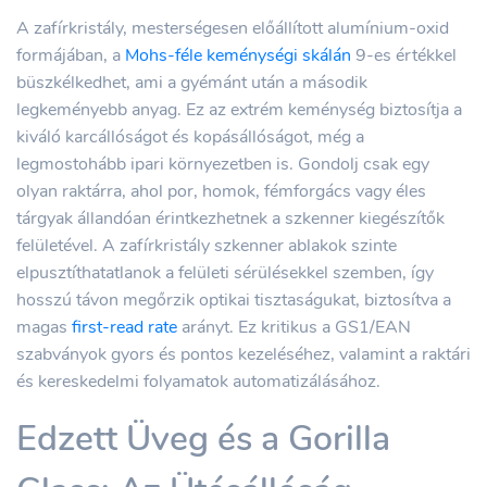
A zafírkristály, mesterségesen előállított alumínium-oxid
formájában, a
Mohs-féle keménységi skálán
9-es értékkel
büszkélkedhet, ami a gyémánt után a második
legkeményebb anyag. Ez az extrém keménység biztosítja a
kiváló karcállóságot és kopásállóságot, még a
legmostohább ipari környezetben is. Gondolj csak egy
olyan raktárra, ahol por, homok, fémforgács vagy éles
tárgyak állandóan érintkezhetnek a szkenner kiegészítők
felületével. A zafírkristály szkenner ablakok szinte
elpusztíthatatlanok a felületi sérülésekkel szemben, így
hosszú távon megőrzik optikai tisztaságukat, biztosítva a
magas
first-read rate
arányt. Ez kritikus a GS1/EAN
szabványok gyors és pontos kezeléséhez, valamint a raktári
és kereskedelmi folyamatok automatizálásához.
Edzett Üveg és a Gorilla