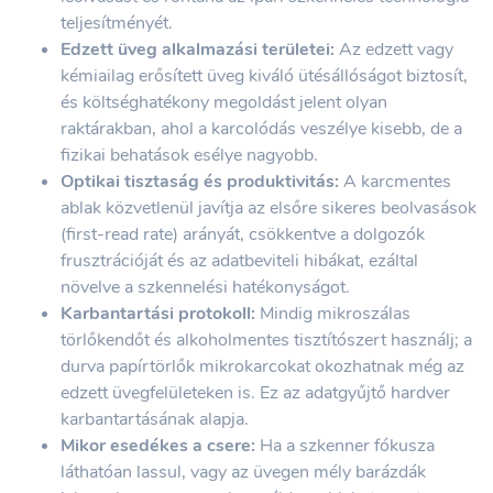
teljesítményét.
Edzett üveg alkalmazási területei:
Az edzett vagy
kémiailag erősített üveg kiváló ütésállóságot biztosít,
és költséghatékony megoldást jelent olyan
raktárakban, ahol a karcolódás veszélye kisebb, de a
fizikai behatások esélye nagyobb.
Optikai tisztaság és produktivitás:
A karcmentes
ablak közvetlenül javítja az elsőre sikeres beolvasások
(first-read rate) arányát, csökkentve a dolgozók
frusztrációját és az adatbeviteli hibákat, ezáltal
növelve a szkennelési hatékonyságot.
Karbantartási protokoll:
Mindig mikroszálas
törlőkendőt és alkoholmentes tisztítószert használj; a
durva papírtörlők mikrokarcokat okozhatnak még az
edzett üvegfelületeken is. Ez az adatgyűjtő hardver
karbantartásának alapja.
Mikor esedékes a csere:
Ha a szkenner fókusza
láthatóan lassul, vagy az üvegen mély barázdák