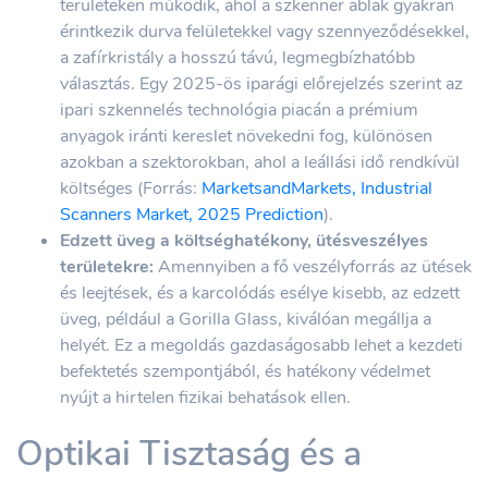
területeken működik, ahol a szkenner ablak gyakran
érintkezik durva felületekkel vagy szennyeződésekkel,
a zafírkristály a hosszú távú, legmegbízhatóbb
választás. Egy 2025-ös iparági előrejelzés szerint az
ipari szkennelés technológia piacán a prémium
anyagok iránti kereslet növekedni fog, különösen
azokban a szektorokban, ahol a leállási idő rendkívül
költséges (Forrás:
MarketsandMarkets, Industrial
Scanners Market, 2025 Prediction
).
Edzett üveg a költséghatékony, ütésveszélyes
területekre:
Amennyiben a fő veszélyforrás az ütések
és leejtések, és a karcolódás esélye kisebb, az edzett
üveg, például a Gorilla Glass, kiválóan megállja a
helyét. Ez a megoldás gazdaságosabb lehet a kezdeti
befektetés szempontjából, és hatékony védelmet
nyújt a hirtelen fizikai behatások ellen.
Optikai Tisztaság és a