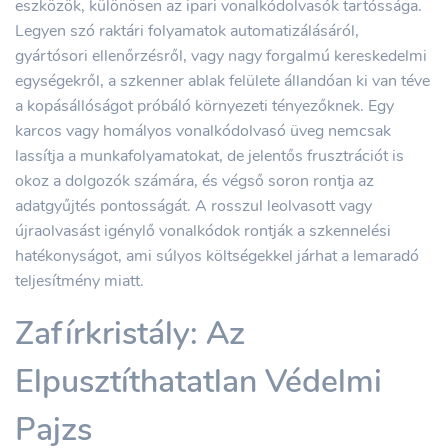
eszközök, különösen az ipari vonalkódolvasók tartóssága.
Legyen szó raktári folyamatok automatizálásáról,
gyártósori ellenőrzésről, vagy nagy forgalmú kereskedelmi
egységekről, a szkenner ablak felülete állandóan ki van téve
a kopásállóságot próbáló környezeti tényezőknek. Egy
karcos vagy homályos vonalkódolvasó üveg nemcsak
lassítja a munkafolyamatokat, de jelentős frusztrációt is
okoz a dolgozók számára, és végső soron rontja az
adatgyűjtés pontosságát. A rosszul leolvasott vagy
újraolvasást igénylő vonalkódok rontják a szkennelési
hatékonyságot, ami súlyos költségekkel járhat a lemaradó
teljesítmény miatt.
Zafírkristály: Az
Elpusztíthatatlan Védelmi
Pajzs