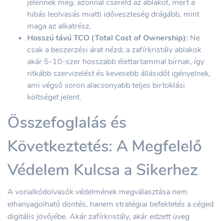
jelennek meg, azonnal cseréld az ablakot, mert a
hibás leolvasás miatti időveszteség drágább, mint
maga az alkatrész.
Hosszú távú TCO (Total Cost of Ownership):
Ne
csak a beszerzési árat nézd; a zafírkristály ablakok
akár 5-10-szer hosszabb élettartammal bírnak, így
ritkább szervizelést és kevesebb állásidőt igényelnek,
ami végső soron alacsonyabb teljes birtoklási
költséget jelent.
Összefoglalás és
Következtetés: A Megfelelő
Védelem Kulcsa a Sikerhez
A vonalkódolvasók védelmének megválasztása nem
elhanyagolható döntés, hanem stratégiai befektetés a céged
digitális jövőjébe. Akár zafírkristály, akár edzett üveg