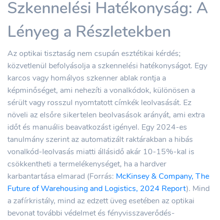
Szkennelési Hatékonyság: A
Lényeg a Részletekben
Az optikai tisztaság nem csupán esztétikai kérdés;
közvetlenül befolyásolja a szkennelési hatékonyságot. Egy
karcos vagy homályos szkenner ablak rontja a
képminőséget, ami nehezíti a vonalkódok, különösen a
sérült vagy rosszul nyomtatott címkék leolvasását. Ez
növeli az elsőre sikertelen beolvasások arányát, ami extra
időt és manuális beavatkozást igényel. Egy 2024-es
tanulmány szerint az automatizált raktárakban a hibás
vonalkód-leolvasás miatti állásidő akár 10-15%-kal is
csökkentheti a termelékenységet, ha a hardver
karbantartása elmarad (Forrás:
McKinsey & Company, The
Future of Warehousing and Logistics, 2024 Report
). Mind
a zafírkristály, mind az edzett üveg esetében az optikai
bevonat további védelmet és fényvisszaverődés-