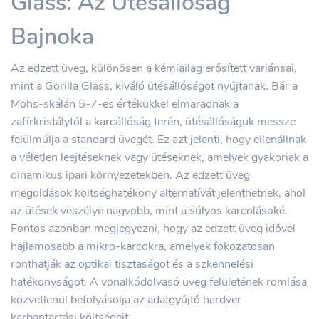
Glass: Az Ütésállóság
Bajnoka
Az edzett üveg, különösen a kémiailag erősített variánsai,
mint a Gorilla Glass, kiváló ütésállóságot nyújtanak. Bár a
Mohs-skálán 5-7-es értékükkel elmaradnak a
zafírkristálytól a karcállóság terén, ütésállóságuk messze
felülmúlja a standard üvegét. Ez azt jelenti, hogy ellenállnak
a véletlen leejtéseknek vagy ütéseknek, amelyek gyakoriak a
dinamikus ipari környezetekben. Az edzett üveg
megoldások költséghatékony alternatívát jelenthetnek, ahol
az ütések veszélye nagyobb, mint a súlyos karcolásoké.
Fontos azonban megjegyezni, hogy az edzett üveg idővel
hajlamosabb a mikro-karcokra, amelyek fokozatosan
ronthatják az optikai tisztaságot és a szkennelési
hatékonyságot. A vonalkódolvasó üveg felületének romlása
közvetlenül befolyásolja az adatgyűjtő hardver
karbantartási költségeit.