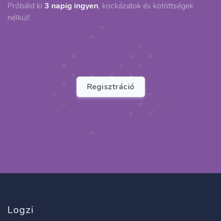
Próbáld ki
3 napig ingyen
, kockázatok és kötöttségek
nélkül!
Regisztráció
Logzi