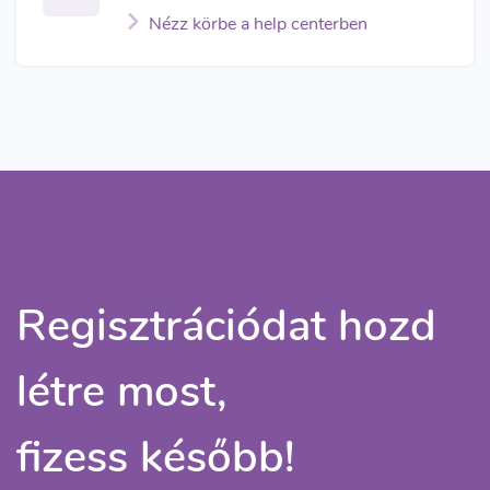
Nézz körbe a help centerben
Regisztrációdat hozd
létre most,
fizess később!