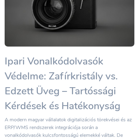
Ipari Vonalkódolvasók
Védelme: Zafírkristály vs.
Edzett Üveg – Tartóssági
Kérdések és Hatékonyság
A modern magyar vállalatok digitalizációs törekvései és az
ERP/WMS rendszerek integrációja során a
vonalkódolvasók kulcsfontosságú elemekké váltak. De